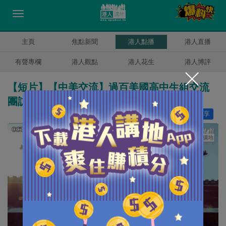
主頁
焦點新聞
港人點播
港人直播
有聲專欄
港人觀點
港人花生
港人博評
【短片】【中美交流】過百美國高中生組交流
團訪華 傳承友誼感受中華文化魅力
讚好
1
分享