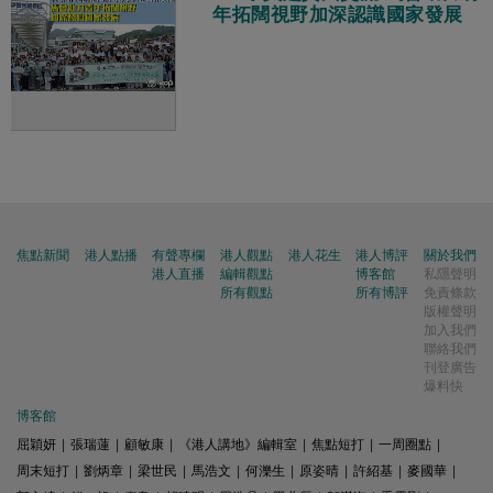
年拓闊視野加深認識國家發展
焦點新聞
港人點播
有聲專欄
港人觀點
港人花生
港人博評
關於我們
港人直播
編輯觀點
博客館
私隱聲明
所有觀點
所有博評
免責條款
版權聲明
加入我們
聯絡我們
刊登廣告
爆料快
博客館
屈穎妍
|
張瑞蓮
|
顧敏康
|
《港人講地》編輯室
|
焦點短打
|
一周圈點
|
周末短打
|
劉炳章
|
梁世民
|
馬浩文
|
何濼生
|
原姿晴
|
許紹基
|
麥國華
|