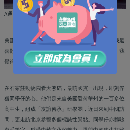
//通過交流看到更真實的中國，打破刻板印象！//
美國高中生西萊斯特表示：「它們真的很可愛，我最
喜歡看到熊貓在樹上『歎世界』，啃著一些竹子，我
覺得那真的很可愛。」
在石家莊動物園看大熊貓，最萌國寶一出現，即刻俘
獲同學仔的心。他們是來自美國愛荷華州的一百多位
高中生，組成「友誼傳承」研學團，近日來到中國訪
問，更走訪北京參觀多個標誌性景點。同學仔亦體驗
寫毛筆字，感受中華文化的魅力，還與中國學生打籃