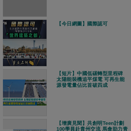
【今日網圖】國際認可
【短片】中國低碳轉型里程碑
太陽能裝機追平煤電 可再生能
源發電量佔比首破四成
【增廣見聞】共創明Teen計劃
100學員赴貴州交流 馬會助力青