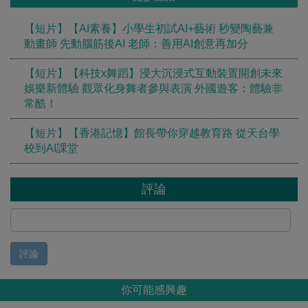
【短片】【AI素養】小學生初試AI+藝術 秒變陶藝兼
動畫師 先動腦筋後AI 老師：善用AI創意再加分
【短片】【科技x舞蹈】浸大沉浸式互動裝置開創未來
娛樂新體驗 觀眾化身舞者參與表演 外國遊客：體驗非
常酷！
【短片】【香港記憶】館長帶你穿越教育路 從天台學
校到AI課堂
評論
評論
你可能感興趣