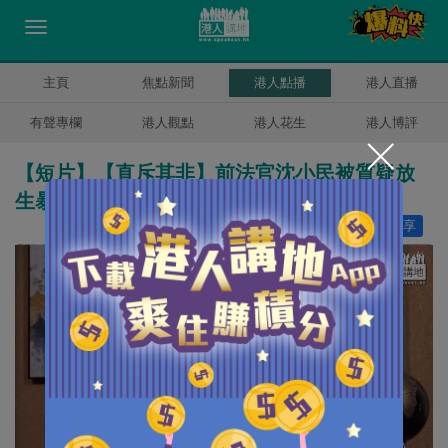
主頁
焦點新聞
港人點播
港人直播
有聲專欄
港人觀點
港人花生
港人博評
【短片】【直斥其非】前法官沈小民被質疑放
生暴徒 傅健慈：有違常理、法理犯錯！
讚好
23
分享