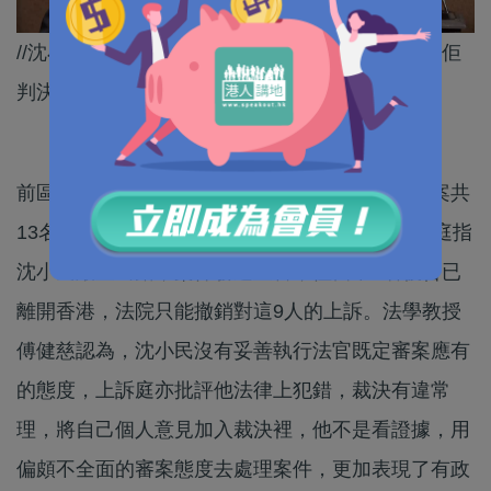
//沈小民被質疑放生暴動案嘅暴徒，傅健慈都認為佢
判決偏頗唔全面啊！//
前區域法院法官沈小民前年裁定，兩宗灣仔暴動案共
13名被告無罪釋放，律政司近日上訴得直，上訴庭指
沈小民嚴重出錯，案件發還重審，但當中9名被告已
離開香港，法院只能撤銷對這9人的上訴。法學教授
傅健慈認為，沈小民沒有妥善執行法官既定審案應有
的態度，上訴庭亦批評他法律上犯錯，裁決有違常
理，將自己個人意見加入裁決裡，他不是看證據，用
偏頗不全面的審案態度去處理案件，更加表現了有政