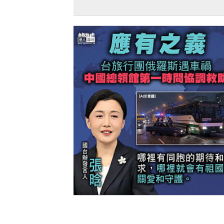
【短片】【笑聞一分錢】侵侵出口術 打
變提款機 做總統其實係副業？
【今日網圖】應有之義