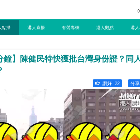
0
人點播
港人直播
有聲專欄
港人觀點
港人
分鐘】陳健民特快獲批台灣身份證？同
？
讚好
22
分享