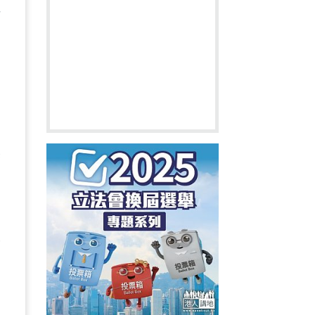
手
道
」
然
安
留