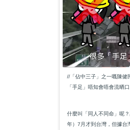
//「佔中三子」之一嘅陳
「手足」唔知會唔會流晒口水
什麼叫「同人不同命」呢？
年）7月才到台灣，但據台