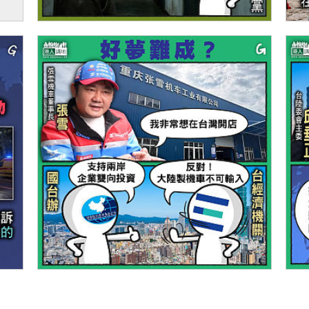
伊朗
【今日網圖】踢爆綠色謊言
【
【今日網圖】好夢難成？
【