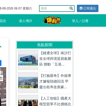
8-08-2026 06:07 星期六
訂閱通訊
花生
港人博評
登入／註冊
人
焦點新聞
【鏈通全球】南沙打
造全球跨境貿易集聚
區 聯動「五港...
【打臉羅奇】外籍專
才據報陸續回流 甲
廈出租率改善豪...
【人工智能】國產大
模型競爭不比價格比