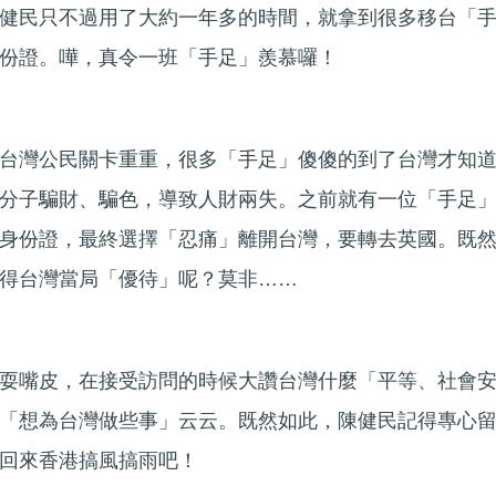
健民只不過用了大約一年多的時間，就拿到很多移台「
份證。嘩，真令一班「手足」羨慕囉！
台灣公民關卡重重，很多「手足」傻傻的到了台灣才知
分子騙財、騙色，導致人財兩失。之前就有一位「手足
身份證，最終選擇「忍痛」離開台灣，要轉去英國。既
得台灣當局「優待」呢？莫非……
耍嘴皮，在接受訪問的時候大讚台灣什麼「平等、社會
「想為台灣做些事」云云。既然如此，陳健民記得專心
回來香港搞風搞雨吧！