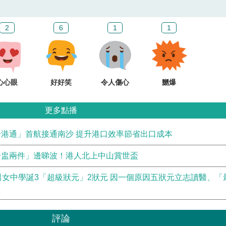
2
6
1
1
心心眼
好好笑
令人傷心
嬲爆
更多點播
港通」首航接通南沙 提升港口效率節省出口成本
一盅兩件」邊睇波！港人北上中山賞世盃
男女中學誕3「超級狀元」2狀元 因一個原因五狀元立志讀醫、「
評論