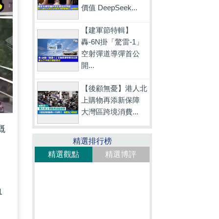
價值 DeepSeek...
【建軍節特輯】
轟-6N掛「驚雷-1」
空射彈道導彈首公
開...
【後顧無憂】港人北
上購物再添新保障
大灣區跨境消費...
嘅
精選排行榜
精選觀點
精選博評
1