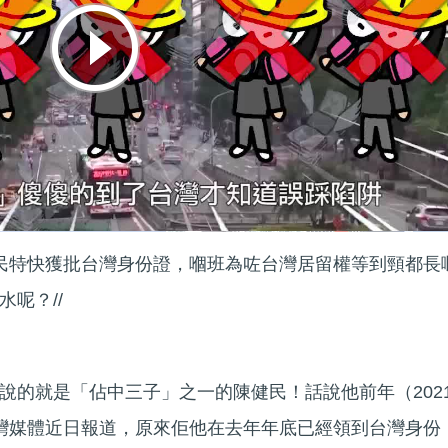
健民特快獲批台灣身份證，嗰班為咗台灣居留權等到頸都長
呢？//
說的就是「佔中三子」之一的陳健民！話說他前年（202
灣媒體近日報道，原來佢他在去年年底已經領到台灣身份