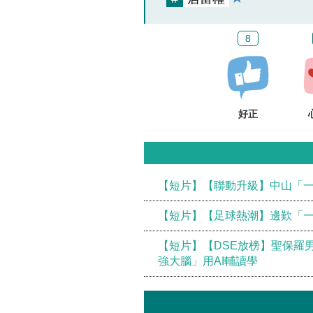
8
好正
【短片】【聯動升級】中山「一
【短片】【足球熱潮】邊歎「
【短片】【DSE放榜】聖保羅
強大腦」用AI輔讀學