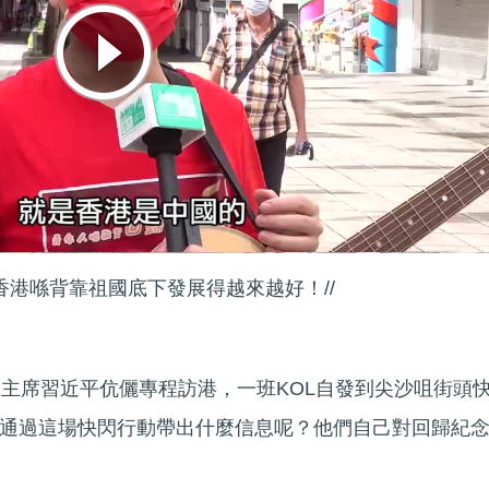
香港喺背靠祖國底下發展得越來越好！//
家主席習近平伉儷專程訪港，一班KOL自發到尖沙咀街頭
通過這場快閃行動帶出什麼信息呢？他們自己對回歸紀