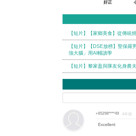
好正
【短片】【家鄉美食】從傳統燒
【短片】【DSE放榜】聖保羅
強大腦」用AI輔讀學
【短片】黎家盈與隊友化身農夫
+85298****49
4年前
Excellent