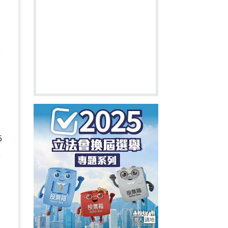
，
希
的
5
好
國