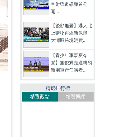
空射彈道導彈首公
開...
【後顧無憂】港人北
上購物再添新保障
大灣區跨境消費...
【青少年軍事夏令
營】施俊輝走進粉嶺
新圍軍營任講者...
精選排行榜
精選觀點
精選博評
快
念