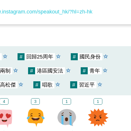
w.instagram.com/speakout_hk/?hl=zh-hk
#
回歸25周年
#
國民身份
兩制
#
港區國安法
#
青年
高松傑
#
唱歌
#
習近平
4
3
1
1