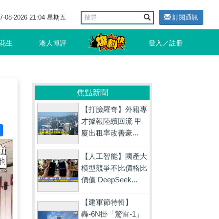
7-08-2026 21:04 星期五
訂閱通訊
花生
港人博評
登入／註冊
焦點新聞
【打臉羅奇】外籍專
才據報陸續回流 甲
廈出租率改善豪...
【人工智能】國產大
模型競爭不比價格比
價值 DeepSeek...
【建軍節特輯】
轟-6N掛「驚雷-1」