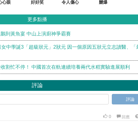
心心眼
好好笑
令人傷心
嬲爆
更多點播
鵝到黃魚宴 中山上演廚神爭霸賽
男女中學誕3「超級狀元」2狀元 因一個原因五狀元立志讀醫、「
收割忙不停！ 中國首次在軌連續培養兩代水稻實驗進展順利
評論
評論
0
回應