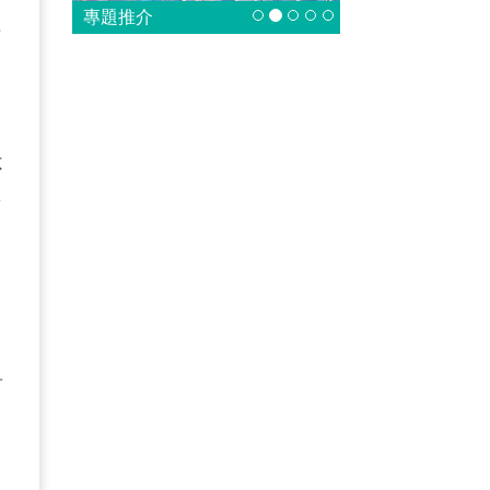
專題推介
旗
不
致
大
首