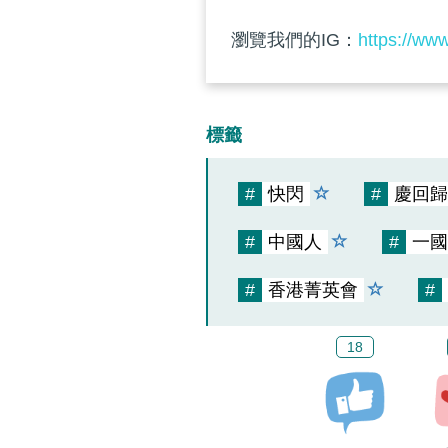
瀏覽我們的IG：
https://ww
標籤
#
快閃
#
慶回歸
#
中國人
#
一國
#
香港菁英會
#
18