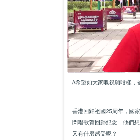
//希望如大家嘅祝願咁樣，
香港回歸祖國25周年，國
閃唱歌賀回歸紀念，他們想
又有什麼感受呢？