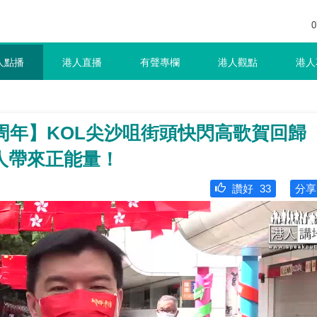
0
人點播
港人直播
有聲專欄
港人觀點
港人
周年】KOL尖沙咀街頭快閃高歌賀回歸
人帶來正能量！
讚好
33
分享