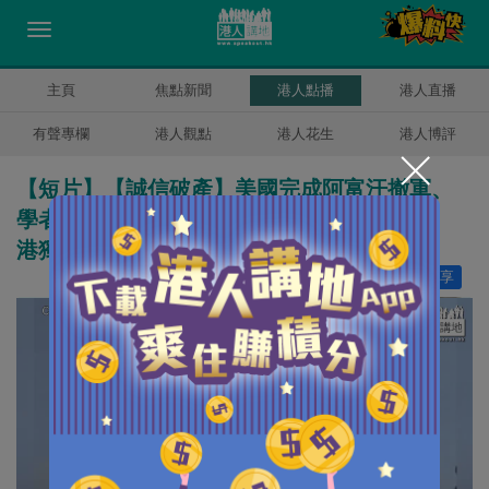
主頁
焦點新聞
港人點播
港人直播
有聲專欄
港人觀點
港人花生
港人博評
【短片】【誠信破產】美國完成阿富汗撤軍、
學者陳文鴻點評亂局、分析為何會衝擊台獨、
港獨？中美關係又將會有什麼新發展？
讚好
33
分享