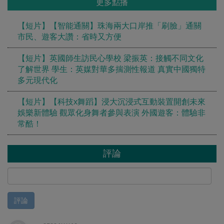
更多點播
【短片】【智能通關】珠海兩大口岸推「刷臉」通關
市民、遊客大讚：省時又方便
【短片】英國師生訪民心學校 梁振英：接觸不同文化
了解世界 學生：英媒對華多揣測性報道 真實中國獨特
多元現代化
【短片】【科技x舞蹈】浸大沉浸式互動裝置開創未來
娛樂新體驗 觀眾化身舞者參與表演 外國遊客：體驗非
常酷！
評論
評論