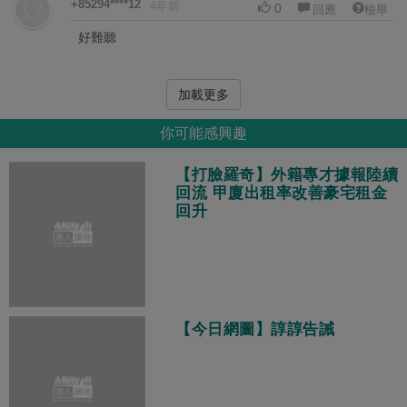
+85294****12
4年前
0
回應
檢舉
好難聽
加載更多
你可能感興趣
【打臉羅奇】外籍專才據報陸續
回流 甲廈出租率改善豪宅租金
回升
【今日網圖】諄諄告誡