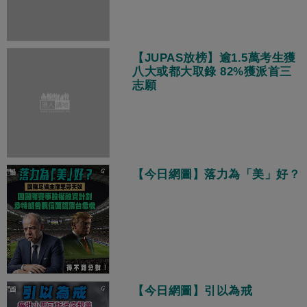
【JUPAS放榜】逾1.5萬考生獲
八大或都大取錄 82%獲派首三
志願
【今日網圖】落力為「美」好？
【今日網圖】引以為戒