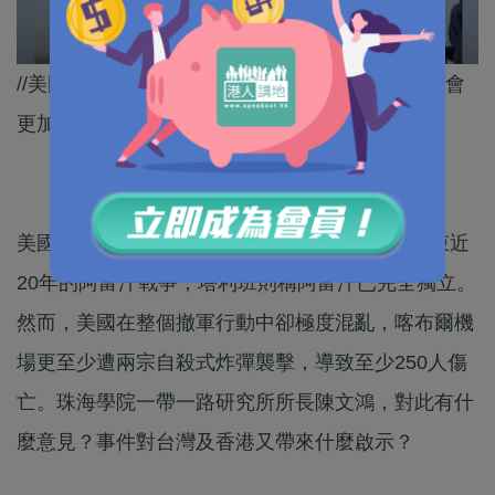
//美國喜歡到處點火頭，相信自阿富汗撤軍後，將會
更加針對中國作出挑釁。//
美國於周一(30日)宣布已完成從阿富汗撤軍，結束近
20年的阿富汗戰爭，塔利班則稱阿富汗已完全獨立。
然而，美國在整個撤軍行動中卻極度混亂，喀布爾機
場更至少遭兩宗自殺式炸彈襲擊，導致至少250人傷
亡。珠海學院一帶一路研究所所長陳文鴻，對此有什
麼意見？事件對台灣及香港又帶來什麼啟示？