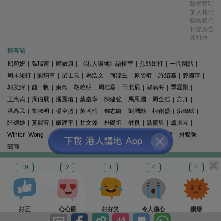
版權聲明
加入我們
聯絡我們
刊登廣告
爆料快
博客館
屈穎妍
|
張瑞蓮
|
顧敏康
|
《港人講地》編輯室
|
焦點短打
|
一周圈點
|
周末短打
|
劉炳章
|
梁世民
|
馬浩文
|
何濼生
|
原姿晴
|
許紹基
|
麥國華
|
郭文緯
|
錢一帆
|
秦島
|
胡曉明
|
周浩鼎
|
田北辰
|
鄔滿海
|
季霆剛
|
王惠貞
|
周伯展
|
潘麗瓊
|
葉慶寧
|
陳建強
|
馬恩國
|
周全浩
|
方舟
|
洪為民
|
鄧淑明
|
楊全盛
|
黃均瑜
|
錢志庸
|
劉國勳
|
柯創盛
|
洪錦鉉
|
陸頌雄
|
黃麗芳
|
嚴建平
|
甘文鋒
|
杜礎圻
|
健良
|
聶廣男
|
盧展常
|
Winter Wong
|
K2
|
梁文新
|
羅崑
|
姚銘
|
陳志豪
|
精選文章
|
林奮強
|
囍雨
© 港人講地
19
2
1
4
4
電郵: speakout@speakout.hk
傳真: 85228041301
All rights reserved.
好正
心心眼
好好笑
令人傷心
嬲爆
版權所有 不得轉載