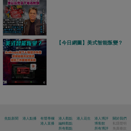
【今日網圖】美式智能叛變？
焦點新聞
港人點播
有聲專欄
港人觀點
港人花生
港人博評
關於我們
港人直播
編輯觀點
博客館
私隱聲明
所有觀點
所有博評
免責條款