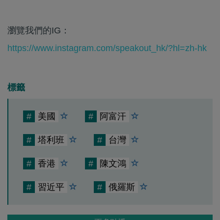
瀏覽我們的IG：
https://www.instagram.com/speakout_hk/?hl=zh-hk
標籤
#
美國
#
阿富汗
#
塔利班
#
台灣
#
香港
#
陳文鴻
#
習近平
#
俄羅斯