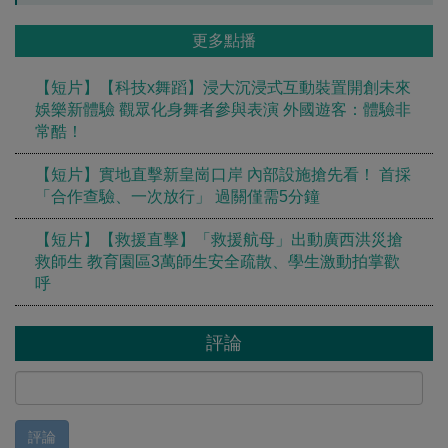
更多點播
【短片】【科技x舞蹈】浸大沉浸式互動裝置開創未來
娛樂新體驗 觀眾化身舞者參與表演 外國遊客：體驗非
常酷！
【短片】實地直擊新皇崗口岸 內部設施搶先看！ 首採
「合作查驗、一次放行」 過關僅需5分鐘
【短片】【救援直擊】「救援航母」出動廣西洪災搶
救師生 教育園區3萬師生安全疏散、學生激動拍掌歡
呼
評論
評論