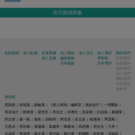
你可能感興趣
焦點新聞
港人點播
有聲專欄
港人觀點
港人花生
港人博評
關於我們
港人直播
編輯觀點
博客館
私隱聲明
所有觀點
所有博評
免責條款
版權聲明
加入我們
聯絡我們
刊登廣告
爆料快
博客館
屈穎妍
|
張瑞蓮
|
顧敏康
|
《港人講地》編輯室
|
焦點短打
|
一周圈點
|
周末短打
|
劉炳章
|
梁世民
|
馬浩文
|
何濼生
|
原姿晴
|
許紹基
|
麥國華
|
郭文緯
|
錢一帆
|
秦島
|
胡曉明
|
周浩鼎
|
田北辰
|
鄔滿海
|
季霆剛
|
王惠貞
|
周伯展
|
潘麗瓊
|
葉慶寧
|
陳建強
|
馬恩國
|
周全浩
|
方舟
|
洪為民
|
鄧淑明
|
楊全盛
|
黃均瑜
|
錢志庸
|
劉國勳
|
柯創盛
|
洪錦鉉
|