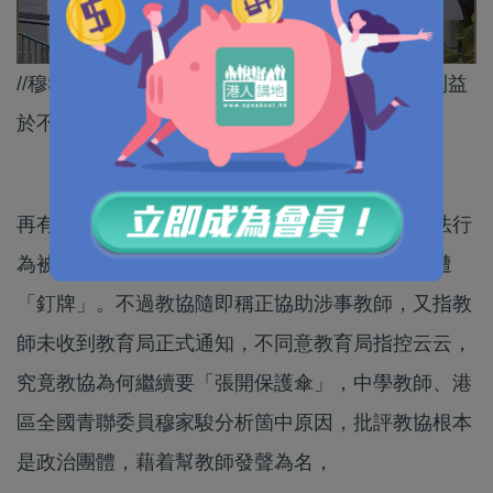
//穆Sir講得啱！教協處處包庇失德教師，置學生利益
於不顧，根本不配稱為教師專業團體！//
再有兩名教師分別因涉及「有關社會動亂」的違法行
為被定罪、或因持續採用大量立場偏頗教材，而遭
「釘牌」。不過教協隨即稱正協助涉事教師，又指教
師未收到教育局正式通知，不同意教育局指控云云，
究竟教協為何繼續要「張開保護傘」，中學教師、港
區全國青聯委員穆家駿分析箇中原因，批評教協根本
是政治團體，藉着幫教師發聲為名，