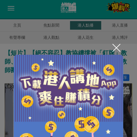
主頁
焦點新聞
港人點播
港人直播
有聲專欄
港人觀點
港人花生
港人博評
【短片】【絕不容忍】教協​續撐被「釘牌」教
師、穆家駿斥：立場先行、是政治團體、非教
師團體、藉着幫教師發聲為名繼續亂港！
讚好
32
分享