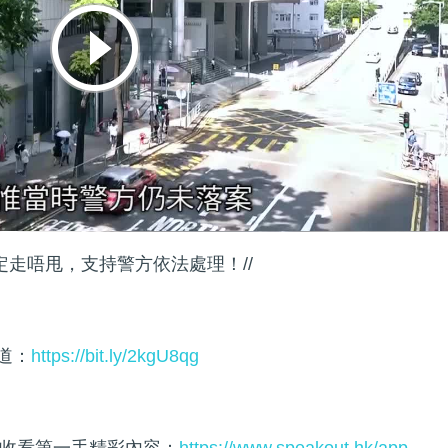
定走唔甩，支持警方依法處理！//
頻道：
https://bit.ly/2kgU8qg