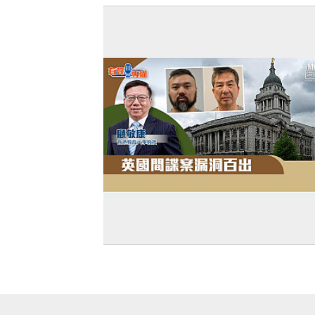
【澄清聲明】陳穎欣澄清：沒有評論搜
書店事件 支持保安局執法 斥造謠者卑劣
叵測
【短片】【有聲專欄】顧敏康：英國間
漏洞百出