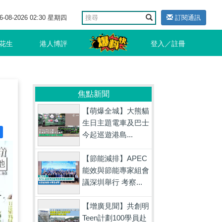
6-08-2026 02:30 星期四
訂閱通訊
花生
港人博評
登入／註冊
焦點新聞
【萌爆全城】大熊貓
生日主題電車及巴士
今起巡遊港島...
【節能減排】APEC
能效與節能專家組會
議深圳舉行 考察...
【增廣見聞】共創明
Teen計劃100學員赴