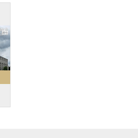
旺角
【今日網圖】不容荼毒年輕人
【
居心
諜案