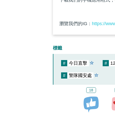
下載我們的手機應用程式，
瀏覽我們的IG：
https://ww
標籤
#
今日直擊
#
1
#
警隊國安處
18