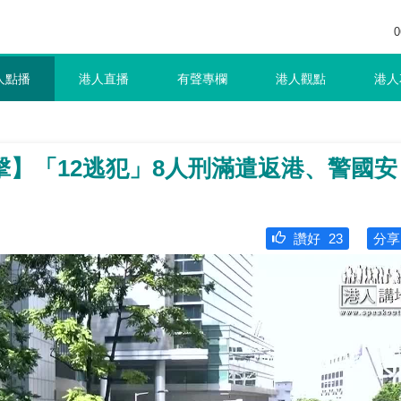
0
人點播
港人直播
有聲專欄
港人觀點
港人
】「12逃犯」8人刑滿遣返港、警國安
讚好
23
分享