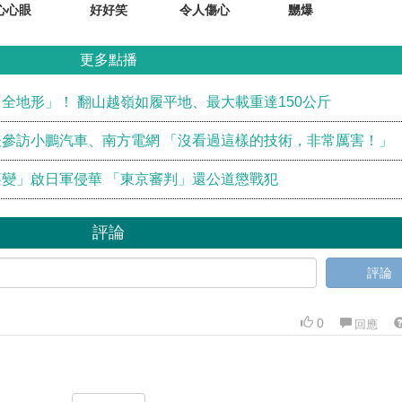
心心眼
好好笑
令人傷心
嬲爆
更多點播
全地形」！ 翻山越嶺如履平地、最大載重達150公斤
參訪小鵬汽車、南方電網 「沒看過這樣的技術，非常厲害！」
變」啟日軍侵華 「東京審判」還公道懲戰犯
評論
評論
0
回應