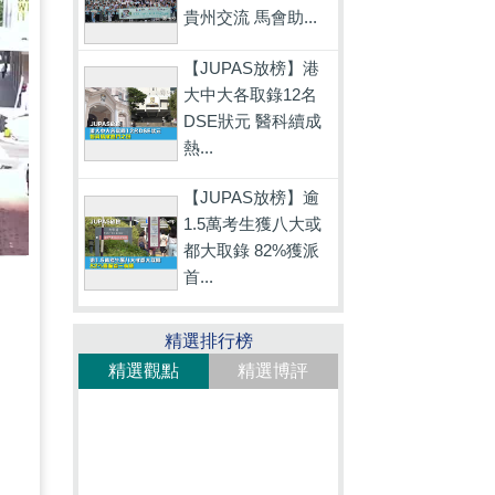
貴州交流 馬會助...
【JUPAS放榜】港
大中大各取錄12名
DSE狀元 醫科續成
熱...
【JUPAS放榜】逾
1.5萬考生獲八大或
都大取錄 82%獲派
首...
精選排行榜
精選觀點
精選博評