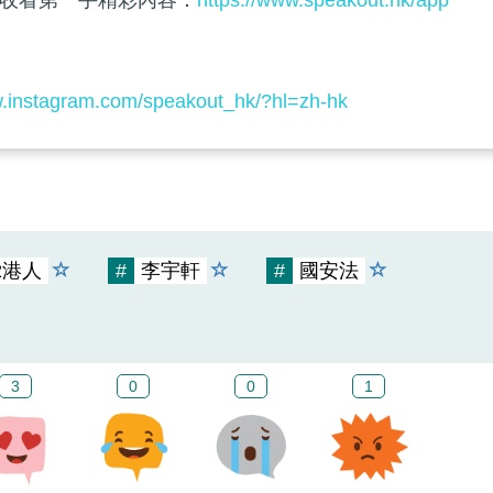
收看第一手精彩內容：
https://www.speakout.hk/app
w.instagram.com/speakout_hk/?hl=zh-hk
2港人
#
李宇軒
#
國安法
3
0
0
1