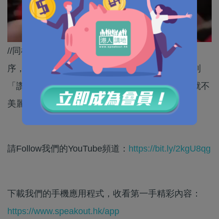
//同樣暴力衝擊權力機關，同樣公然藐視法治及秩
序，點解喺美國不可容忍，而喺香港立法會就得到
「讚揚」？唔通香港「美麗的風景線」，喺美國就不
美麗咩？//
請Follow我們的YouTube頻道：
https://bit.ly/2kgU8qg
下載我們的手機應用程式，收看第一手精彩內容：
https://www.speakout.hk/app