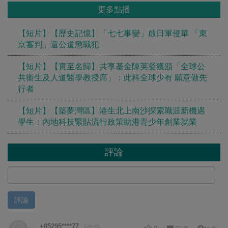
更多點播
【短片】【歷史記憶】「七七事變」啟日軍侵華 「東
京審判」還公道懲戰犯
【短片】【實至名歸】共享基金陳英凝獲頒「全球公
共衞生及人道醫學教授席」：此科全球少有 願意做先
行者
【短片】【築夢灣區】港生北上南沙探索職涯新機遇
學生：內地科技緊貼流行政策助港青少年創業就業
評論
評論
+85295****77
5年前