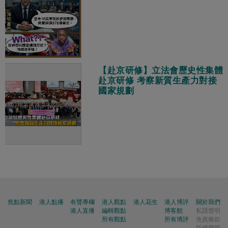
【赴京研修】立法會歷史性集體
赴京研修 考察新質生產力對接
國家規劃
焦點新聞
港人點播
有聲專欄
港人觀點
港人花生
港人博評
關於我們
港人直播
編輯觀點
博客館
私隱聲明
所有觀點
所有博評
免責條款
版權聲明