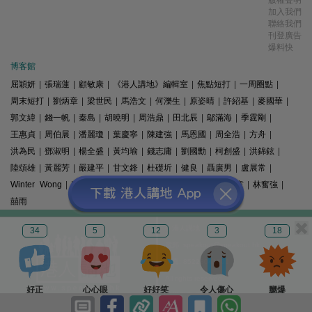
加入我們
聯絡我們
刊登廣告
爆料快
博客館
屈穎妍
|
張瑞蓮
|
顧敏康
|
《港人講地》編輯室
|
焦點短打
|
一周圈點
|
周末短打
|
劉炳章
|
梁世民
|
馬浩文
|
何濼生
|
原姿晴
|
許紹基
|
麥國華
|
郭文緯
|
錢一帆
|
秦島
|
胡曉明
|
周浩鼎
|
田北辰
|
鄔滿海
|
季霆剛
|
王惠貞
|
周伯展
|
潘麗瓊
|
葉慶寧
|
陳建強
|
馬恩國
|
周全浩
|
方舟
|
洪為民
|
鄧淑明
|
楊全盛
|
黃均瑜
|
錢志庸
|
劉國勳
|
柯創盛
|
洪錦鉉
|
陸頌雄
|
黃麗芳
|
嚴建平
|
甘文鋒
|
杜礎圻
|
健良
|
聶廣男
|
盧展常
|
Winter Wong
|
K2
|
梁文新
|
羅崑
|
姚銘
|
陳志豪
|
精選文章
|
林奮強
|
囍雨
© 港人講地
34
5
12
3
18
電郵: speakout@speakout.hk
傳真: 85228041301
All rights reserved.
好正
心心眼
好好笑
令人傷心
嬲爆
版權所有 不得轉載