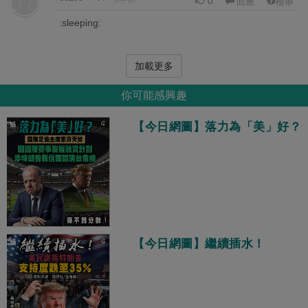
0
回應
檢舉
:sleeping:
加載更多
你可能感興趣
【今日網圖】落力為「美」好？
【今日網圖】繼續插水！