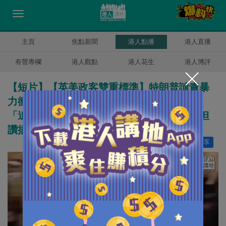
主頁
焦點新聞
港人點播
港人直播
有聲專欄
港人觀點
港人花生
港人博評
【短片】【英美政客雙重標準】特朗普譴責暴
力衝擊美國國會、但認為衝擊香港立法會是
「追尋自由」？佩洛西促特朗普應被免職、但
讚揚香港黑暴為「美麗風景線」？
讚好
75
分享