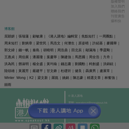
版權聲明
加入我們
聯絡我們
刊登廣告
爆料快
博客館
屈穎妍
|
張瑞蓮
|
顧敏康
|
《港人講地》編輯室
|
焦點短打
|
一周圈點
|
周末短打
|
劉炳章
|
梁世民
|
馬浩文
|
何濼生
|
原姿晴
|
許紹基
|
麥國華
|
郭文緯
|
錢一帆
|
秦島
|
胡曉明
|
周浩鼎
|
田北辰
|
鄔滿海
|
季霆剛
|
王惠貞
|
周伯展
|
潘麗瓊
|
葉慶寧
|
陳建強
|
馬恩國
|
周全浩
|
方舟
|
洪為民
|
鄧淑明
|
楊全盛
|
黃均瑜
|
錢志庸
|
劉國勳
|
柯創盛
|
洪錦鉉
|
陸頌雄
|
黃麗芳
|
嚴建平
|
甘文鋒
|
杜礎圻
|
健良
|
聶廣男
|
盧展常
|
Winter Wong
|
K2
|
梁文新
|
羅崑
|
姚銘
|
陳志豪
|
精選文章
|
林奮強
|
囍雨
© 港人講地
電郵: speakout@speakout.hk
傳真: 85228041301
All rights reserved.
版權所有 不得轉載