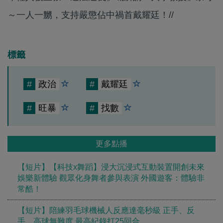
～一人一嬲，支持嚴懲佔中禍首戴耀廷！//
標籤
#
政治
#
戴耀廷
#
旺暴
#
找數
更多點播
【短片】【科技x舞蹈】浸大沉浸式互動裝置開創未來
娛樂新體驗 觀眾化身舞者參與表演 外國遊客：體驗非
常酷！
【短片】陪練羽毛球機械人反應達毫秒級 正手、反
手、高球無難度 最高紀錄打25回合