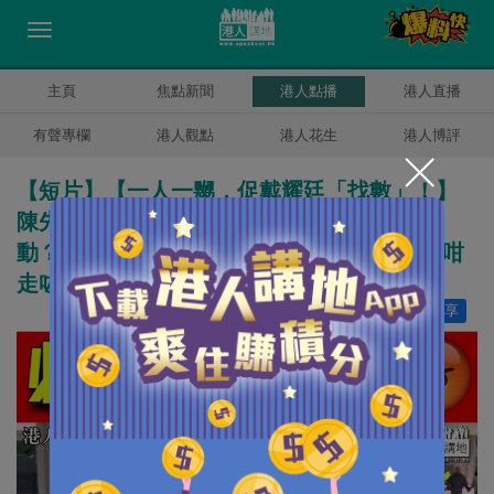
主頁
焦點新聞
港人點播
港人直播
有聲專欄
港人觀點
港人花生
港人博評
【短片】【一人一嬲，促戴耀廷「找數」！】
陳先生：推人哋做炮灰、又唔見佢啲仔女暴
動？ 邵先生：佢影響下一代好深、無可能就咁
走咗去就算、應該要判佢刑
讚好
2
分享