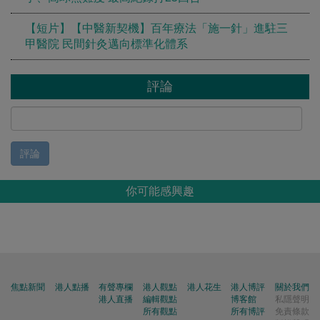
【短片】【中醫新契機】百年療法「施一針」進駐三
甲醫院 民間針灸邁向標準化體系
評論
評論
你可能感興趣
焦點新聞
港人點播
有聲專欄
港人觀點
港人花生
港人博評
關於我們
港人直播
編輯觀點
博客館
私隱聲明
所有觀點
所有博評
免責條款