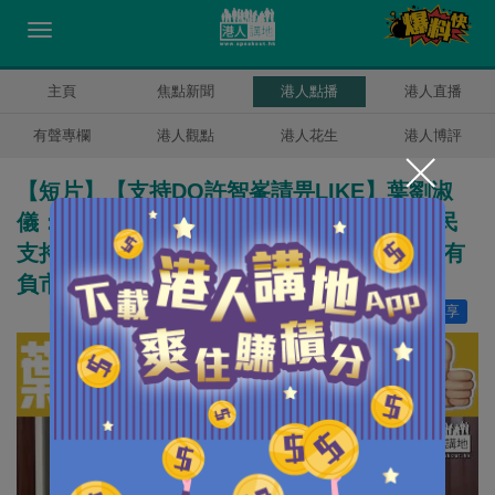
主頁
焦點新聞
港人點播
港人直播
有聲專欄
港人觀點
港人花生
港人博評
【短片】【支持DQ許智峯請畀LIKE】葉劉淑
儀：泛民覺得他應該辭職、我們希望爭取泛民
支持 許智峯的行為不配立法會議員的身份、有
負市民的期望
讚好
10
分享