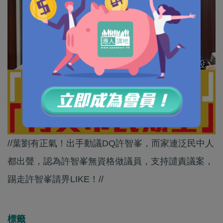
//葉劉有正氣！出手動議DQ許智峯，而家連泛民中人
都出聲，認為許智峯無資格做議員，支持譴責議案，
踢走許智峯請畀LIKE！//
標籤