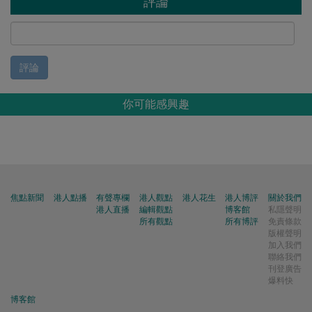
評論
評論
你可能感興趣
焦點新聞
港人點播
有聲專欄
港人觀點
港人花生
港人博評
關於我們
港人直播
編輯觀點
博客館
私隱聲明
所有觀點
所有博評
免責條款
版權聲明
加入我們
聯絡我們
刊登廣告
爆料快
博客館