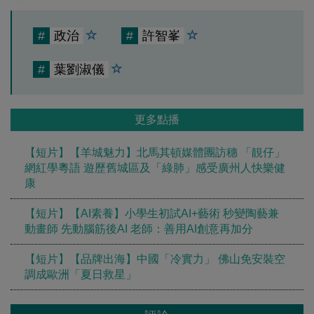
#
政治
#
許智峯
#
葉劉淑儀
更多點播
【短片】【羊城魅力】北馬其頓媒體團訪穗 「靚仔」
網紅學粵語 遊歷舊城區及「綠肺」感受廣州人快樂健
康
【短片】【AI素養】小學生初試AI+藝術 秒變陶藝兼
動畫師 先動腦筋後AI 老師：善用AI創意再加分
【短片】【品牌出海】中國「冷實力」 佛山免安裝空
調成歐洲「夏日救星」