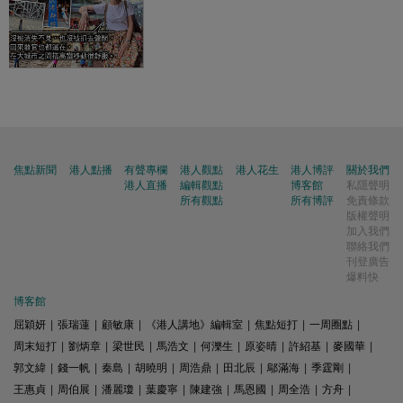
焦點新聞
港人點播
有聲專欄
港人觀點
港人花生
港人博評
關於我們
港人直播
編輯觀點
博客館
私隱聲明
所有觀點
所有博評
免責條款
版權聲明
加入我們
聯絡我們
刊登廣告
爆料快
博客館
屈穎妍
|
張瑞蓮
|
顧敏康
|
《港人講地》編輯室
|
焦點短打
|
一周圈點
|
周末短打
|
劉炳章
|
梁世民
|
馬浩文
|
何濼生
|
原姿晴
|
許紹基
|
麥國華
|
郭文緯
|
錢一帆
|
秦島
|
胡曉明
|
周浩鼎
|
田北辰
|
鄔滿海
|
季霆剛
|
王惠貞
|
周伯展
|
潘麗瓊
|
葉慶寧
|
陳建強
|
馬恩國
|
周全浩
|
方舟
|