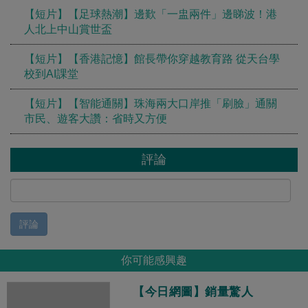
【短片】【足球熱潮】邊歎「一盅兩件」邊睇波！港
人北上中山賞世盃
【短片】【香港記憶】館長帶你穿越教育路 從天台學
校到AI課堂
【短片】【智能通關】珠海兩大口岸推「刷臉」通關
市民、遊客大讚：省時又方便
評論
評論
你可能感興趣
【今日網圖】銷量驚人