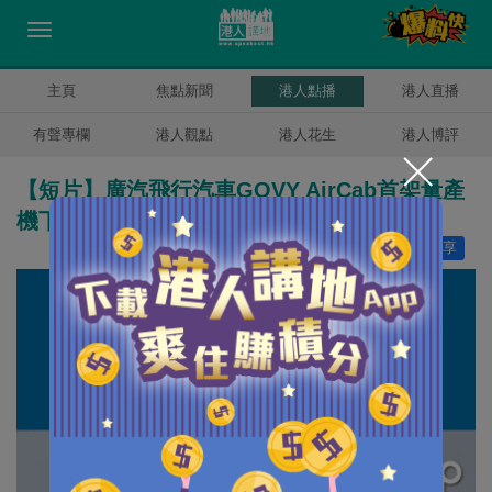
主頁
焦點新聞
港人點播
港人直播
有聲專欄
港人觀點
港人花生
港人博評
【短片】廣汽飛行汽車GOVY AirCab首架量產
機下線 低空出行可成真
讚好
1
分享