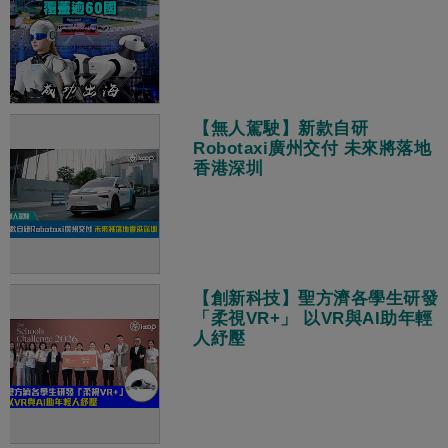
【無人駕駛】新款自研
Robotaxi廣州交付 未來將落地
香港深圳
【創新科技】聖方濟各學生研發
「柔視VR+」 以VR與AI助年輕
人紓壓