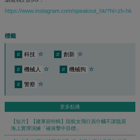
https://www.instagram.com/speakout_hk/?hl=zh-hk
標籤
#
科技
#
創新
#
機械人
#
機械狗
#
警察
更多點播
【短片】【建軍節特輯】陸航女飛行員巾幗不讓鬚眉
海上實彈演練「確保擊中目標」