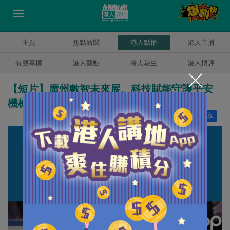
主頁
焦點新聞
港人點播
港人直播
有聲專欄
港人觀點
港人花生
港人博評
【短片】廣州數智未來展、科技賦能守護平安
機械人機械狗出動、人機協同秒擒「刀匪」
讚好
5
分享