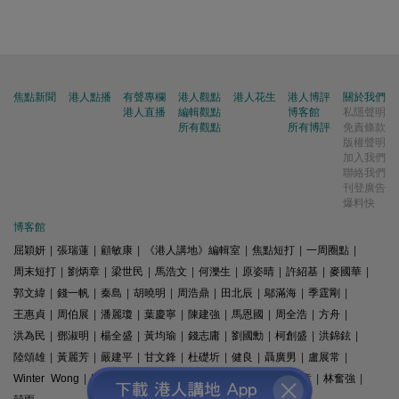
焦點新聞
港人點播
有聲專欄
港人觀點
港人花生
港人博評
關於我們
港人直播
編輯觀點
博客館
私隱聲明
所有觀點
所有博評
免責條款
版權聲明
加入我們
聯絡我們
刊登廣告
爆料快
博客館
屈穎妍
|
張瑞蓮
|
顧敏康
|
《港人講地》編輯室
|
焦點短打
|
一周圈點
|
周末短打
|
劉炳章
|
梁世民
|
馬浩文
|
何濼生
|
原姿晴
|
許紹基
|
麥國華
|
郭文緯
|
錢一帆
|
秦島
|
胡曉明
|
周浩鼎
|
田北辰
|
鄔滿海
|
季霆剛
|
王惠貞
|
周伯展
|
潘麗瓊
|
葉慶寧
|
陳建強
|
馬恩國
|
周全浩
|
方舟
|
洪為民
|
鄧淑明
|
楊全盛
|
黃均瑜
|
錢志庸
|
劉國勳
|
柯創盛
|
洪錦鉉
|
陸頌雄
|
黃麗芳
|
嚴建平
|
甘文鋒
|
杜礎圻
|
健良
|
聶廣男
|
盧展常
|
Winter Wong
|
K2
|
梁文新
|
羅崑
|
姚銘
|
陳志豪
|
精選文章
|
林奮強
|