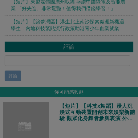
【短片】東盟媒體團廣州取經 盛讚中國綠電及智能農
業 「好先進、非常驚豔！值得我們借鑑學習！」
【短片】【築夢灣區】港生北上南沙探索職涯新機遇
學生：內地科技緊貼流行政策助港青少年創業就業
評論
評論
你可能感興趣
【短片】【科技x舞蹈】浸大沉
浸式互動裝置開創未來娛樂新體
驗 觀眾化身舞者參與表演 外國
遊客：體驗非常酷！