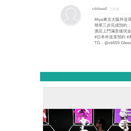
cddaaa0
2月前
Miya東京大阪外送
簡單三步完成預約：1.
酒店上門滿意後現
#日本外送茶預約 #
TG：@ck659 Glee