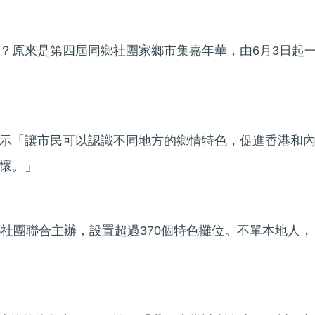
？原來是第四屆同鄉社團家鄉市集嘉年華，由6月3日起
示「讓市民可以認識不同地方的鄉情特色，促進香港和
懷。」
鄉社團聯合主辦，設置超過370個特色攤位。不單本地人，