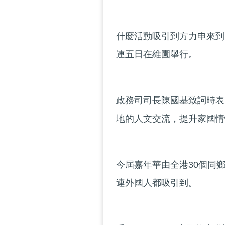
什麼活動吸引到方力申來到
連五日在維園舉行。
政務司司長陳國基致詞時表
地的人文交流，提升家國情
今屆嘉年華由全港30個同
連外國人都吸引到。