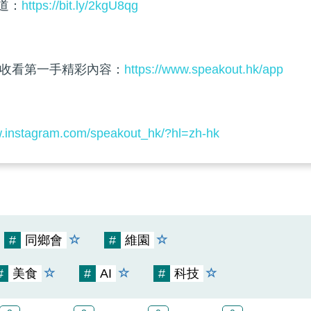
頻道：
https://bit.ly/2kgU8qg
收看第一手精彩內容：
https://www.speakout.hk/app
w.instagram.com/speakout_hk/?hl=zh-hk
#
同鄉會
#
維園
#
美食
#
AI
#
科技