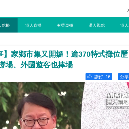
0
人點播
港人直播
有聲專欄
港人觀點
港人
】家鄉市集又開鑼！逾370特式攤位歷
情撐場、外國遊客也捧場
讚好
16
分享