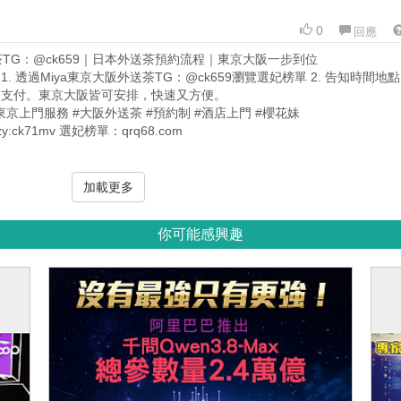
0
回應
茶TG：@ck659｜日本外送茶預約流程｜東京大阪一步到位
 透過Miya東京大阪外送茶TG：@ck659瀏覽選妃榜單 2. 告知時間地點 
金支付。東京大阪皆可安排，快速又方便。
東京上門服務 #大阪外送茶 #預約制 #酒店上門 #櫻花妹
zy:ck71mv 選妃榜單：qrq68.com
加載更多
你可能感興趣