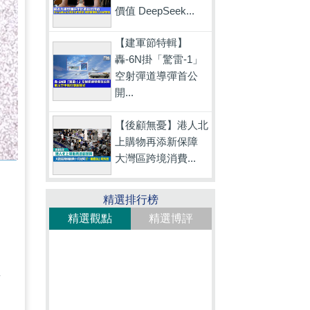
價值 DeepSeek...
【建軍節特輯】
轟-6N掛「驚雷-1」
空射彈道導彈首公
開...
【後顧無憂】港人北
上購物再添新保障
大灣區跨境消費...
精選排行榜
精選觀點
精選博評
如
在