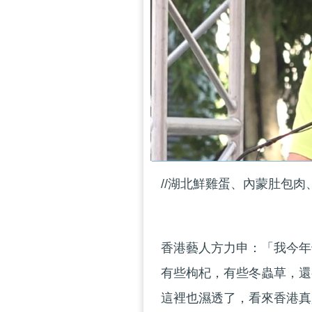
//湖北鮮雞蛋、內蒙肚包肉
香港藝人方力申：「我今年
有些枸杞，有些冬蟲草，還
這裡也濕透了，看來香港真