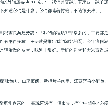
故事邀請的外籍遊客 James說：「我們會嘗試所有東西，試了
不知道它們是什麼，它們都連著竹籤，不過很美味。」
副秘書長吳建芳說：「我們的種類都非常多的，主要都
也有兩百多種，主要就是推出我們湖北的蛋。今年這個
是鴨蛋做的皮蛋，味道非常好。新鮮的雞蛋和大米賣得
內蒙肚包肉、山東煎餅、新疆烤羊肉串、江蘇蟹粉小籠包
說：「我從蘇州過來的。 聽說這邊有一個市集，有全中國各地的