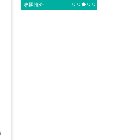
加
專題推介
是
湖
最
。
美