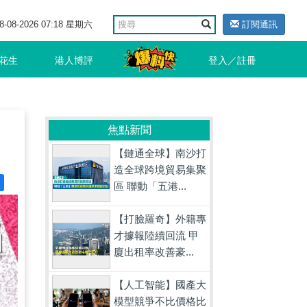
8-08-2026 07:18 星期六
訂閱通訊
花生
港人博評
登入／註冊
焦點新聞
【鏈通全球】南沙打
造全球跨境貿易集聚
區 聯動「五港...
【打臉羅奇】外籍專
才據報陸續回流 甲
廈出租率改善豪...
【人工智能】國產大
模型競爭不比價格比