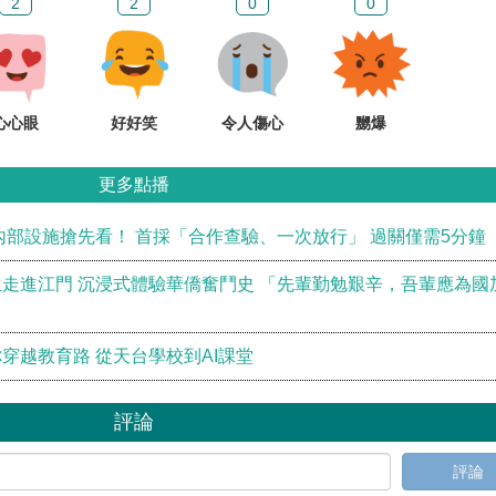
2
2
0
0
心心眼
好好笑
令人傷心
嬲爆
更多點播
內部設施搶先看！ 首採「合作查驗、一次放行」 過關僅需5分鐘
走進江門 沉浸式體驗華僑奮鬥史 「先輩勤勉艱辛，吾輩應為國
穿越教育路 從天台學校到AI課堂
評論
評論