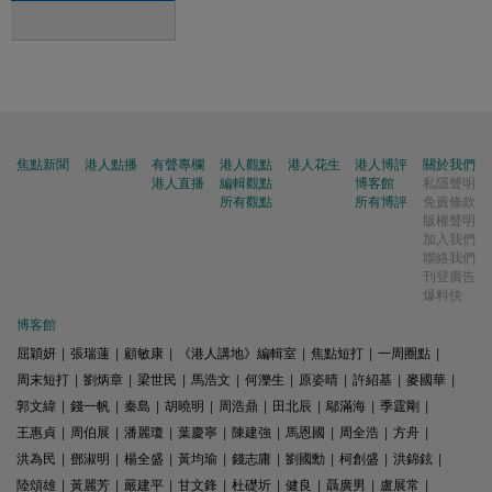
焦點新聞
港人點播
有聲專欄
港人觀點
港人花生
港人博評
關於我們
港人直播
編輯觀點
博客館
私隱聲明
所有觀點
所有博評
免責條款
版權聲明
加入我們
聯絡我們
刊登廣告
爆料快
博客館
屈穎妍
|
張瑞蓮
|
顧敏康
|
《港人講地》編輯室
|
焦點短打
|
一周圈點
|
周末短打
|
劉炳章
|
梁世民
|
馬浩文
|
何濼生
|
原姿晴
|
許紹基
|
麥國華
|
郭文緯
|
錢一帆
|
秦島
|
胡曉明
|
周浩鼎
|
田北辰
|
鄔滿海
|
季霆剛
|
王惠貞
|
周伯展
|
潘麗瓊
|
葉慶寧
|
陳建強
|
馬恩國
|
周全浩
|
方舟
|
洪為民
|
鄧淑明
|
楊全盛
|
黃均瑜
|
錢志庸
|
劉國勳
|
柯創盛
|
洪錦鉉
|
陸頌雄
|
黃麗芳
|
嚴建平
|
甘文鋒
|
杜礎圻
|
健良
|
聶廣男
|
盧展常
|