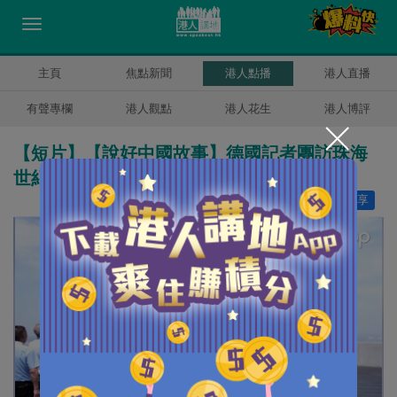
主頁
焦點新聞
港人點播
港人直播
有聲專欄
港人觀點
港人花生
港人博評
【短片】【說好中國故事】德國記者團訪珠海
世紀工程 見識灣區高質量發展
讚好
9
分享