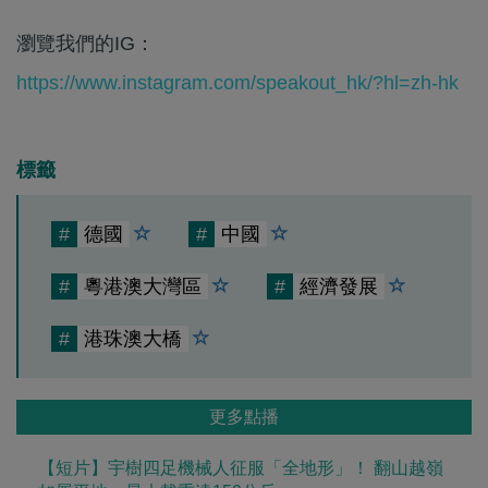
瀏覽我們的IG：
https://www.instagram.com/speakout_hk/?hl=zh-hk
標籤
#
德國
#
中國
#
粵港澳大灣區
#
經濟發展
#
港珠澳大橋
更多點播
【短片】宇樹四足機械人征服「全地形」！ 翻山越嶺