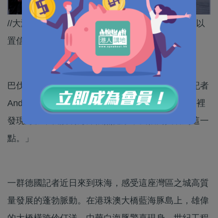
//大灣區發展盛景震撼德國記者，有人甚至驚呼難以
置信！//
巴伐利亞廣播電視台科教社會編輯部總編、電視記者
Andrea Roth：「海豚代表很好的環境，如果在海裡
發現海豚，就說明海洋依然健康，我很高興看到這一
點。」
一群德國記者近日來到珠海，感受這座灣區之城高質
量發展的蓬勃脈動。在港珠澳大橋藍海豚島上，雄偉
的大橋橫跨伶仃洋，中華白海豚驚喜現身，世紀工程