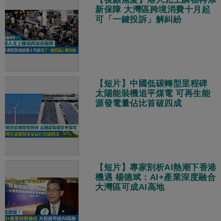
新保障 大灣區跨境消費十月起
可「一鍵投訴」解糾紛
【短片】中國低碳轉型里程碑
太陽能裝機追平煤電 可再生能
源發電量佔比首破四成
【短片】專家剖析AI熱潮下香港
機遇 楊德斌：AI+產業深度融合
大灣區可成AI高地