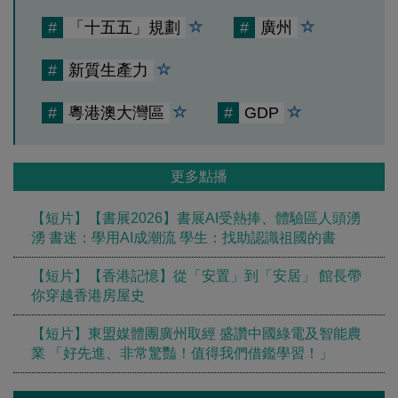
#
「十五五」規劃
#
廣州
#
新質生產力
#
粵港澳大灣區
#
GDP
更多點播
【短片】【書展2026】書展AI受熱捧、體驗區人頭湧
湧 書迷：學用AI成潮流 學生：找助認識祖國的書
【短片】【香港記憶】從「安置」到「安居」 館長帶
你穿越香港房屋史
【短片】東盟媒體團廣州取經 盛讚中國綠電及智能農
業 「好先進、非常驚豔！值得我們借鑑學習！」