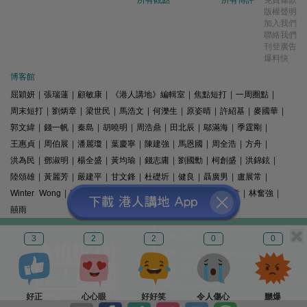
版權聲明
加入我們
聯絡我們
刊登廣告
爆料快
博客館
屈穎妍
|
張瑞蓮
|
顧敏康
|
《港人講地》編輯室
|
焦點短打
|
一周圈點
|
周末短打
|
劉炳章
|
梁世民
|
馬浩文
|
何濼生
|
原姿晴
|
許紹基
|
麥國華
|
郭文緯
|
錢一帆
|
秦島
|
胡曉明
|
周浩鼎
|
田北辰
|
鄔滿海
|
季霆剛
|
王惠貞
|
周伯展
|
潘麗瓊
|
葉慶寧
|
陳建強
|
馬恩國
|
周全浩
|
方舟
|
洪為民
|
鄧淑明
|
楊全盛
|
黃均瑜
|
錢志庸
|
劉國勳
|
柯創盛
|
洪錦鉉
|
陸頌雄
|
黃麗芳
|
嚴建平
|
甘文鋒
|
杜礎圻
|
健良
|
聶廣男
|
盧展常
|
Winter Wong
|
K2
|
梁文新
|
羅崑
|
姚銘
|
陳志豪
|
精選文章
|
林奮強
|
囍雨
© 港人講地
3
2
2
0
0
電郵: speakout@speakout.hk
傳真: 85228041301
All rights reserved.
好正
心心眼
好好笑
令人傷心
嬲爆
版權所有 不得轉載