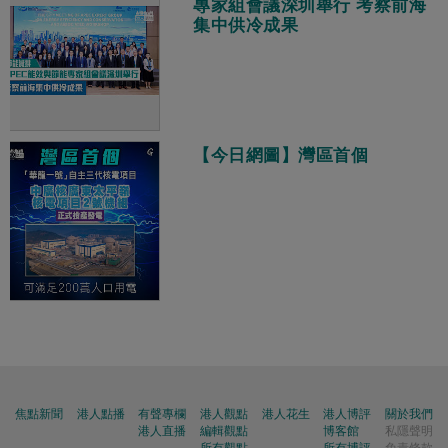
專家組會議深圳舉行 考察前海
集中供冷成果
【今日網圖】灣區首個
焦點新聞
港人點播
有聲專欄
港人觀點
港人花生
港人博評
關於我們
港人直播
編輯觀點
博客館
私隱聲明
所有觀點
所有博評
免責條款