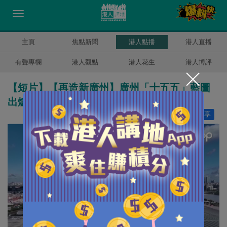
主頁
焦點新聞
港人點播
港人直播
有聲專欄
港人觀點
港人花生
港人博評
【短片】【再造新廣州】廣州「十五五」藍圖
出爐 力爭2030年GDP達4.5萬億
讚好
10
分享