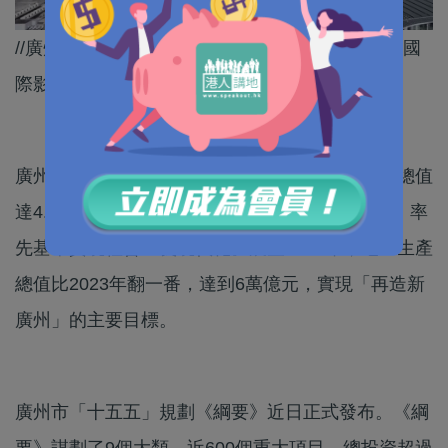
//廣州嘅經濟實力、科技實力、城市綜合競爭力同國
際影響力都有望躍上新台階！//
廣州市委副書記、市長孫志洋：2030年地區生產總值
達4.5萬億元左右，人均地區生產總值超3萬美元，率
先基本實現社會主義現代化。展望2035年，地區生產
總值比2023年翻一番，達到6萬億元，實現「再造新
廣州」的主要目標。
廣州市「十五五」規劃《綱要》近日正式發布。《綱
要》謀劃了9個大類，近600個重大項目、總投資超過