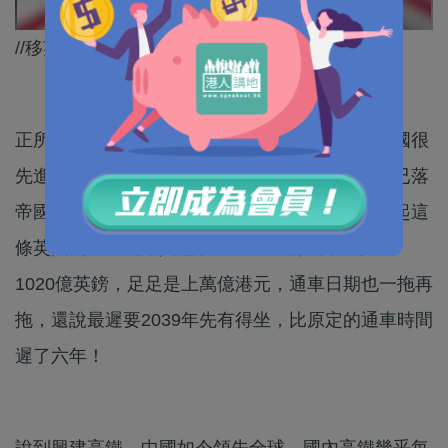
//移英港人有冇後悔呀？冇計啦，條路自己揀！//
正所謂沒有比較就沒有傷害，有一群港人以為英國很
先進，還舉家移民到當地生活，實際上這個「日已落
帝國」非常窮困，連興建一條高鐵都沒有錢。說起這
條英國高鐵二號線興建了17年，目前成本飆升至
1020億英鎊，足足是上萬億港元，通車日期也一拖再
拖，還說最遲要2039年先有得坐，比原定的通車時間
遲了六年！
說到興建高鐵，中國如今領先全球，國內高鐵幾乎每