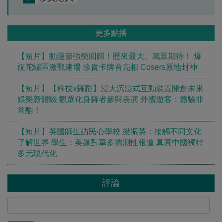
更多點播
【短片】動漫節強勢回歸！歷來最大、萬眾期待！ 爆
旋陀螺區激戰連場 珍貴卡牌首亮相 Cosers原地封神
【短片】【科技x舞蹈】浸大沉浸式互動裝置開創未來
娛樂新體驗 觀眾化身舞者參與表演 外國遊客：體驗非
常酷！
【短片】英國師生訪民心學校 梁振英：接觸不同文化
了解世界 學生：英媒對華多揣測性報道 真實中國獨特
多元現代化
評論