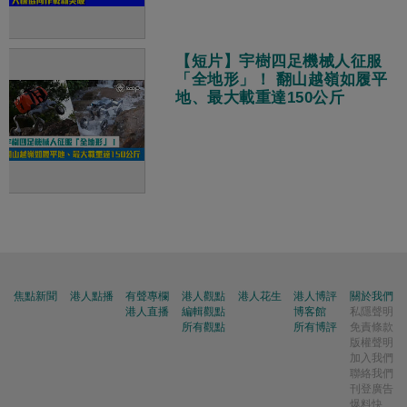
【短片】宇樹四足機械人征服
「全地形」！ 翻山越嶺如履平
地、最大載重達150公斤
焦點新聞
港人點播
有聲專欄
港人觀點
港人花生
港人博評
關於我們
港人直播
編輯觀點
博客館
私隱聲明
所有觀點
所有博評
免責條款
版權聲明
加入我們
聯絡我們
刊登廣告
爆料快