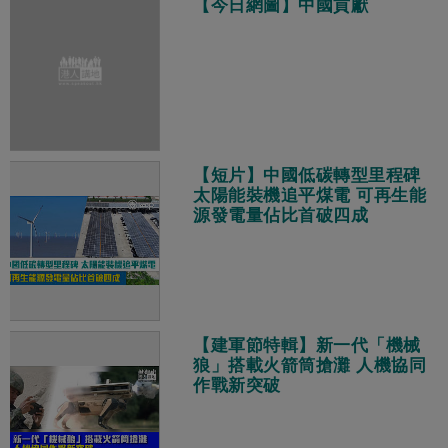
【今日網圖】中國貢獻
【短片】中國低碳轉型里程碑
太陽能裝機追平煤電 可再生能
源發電量佔比首破四成
【建軍節特輯】新一代「機械
狼」搭載火箭筒搶灘 人機協同
作戰新突破