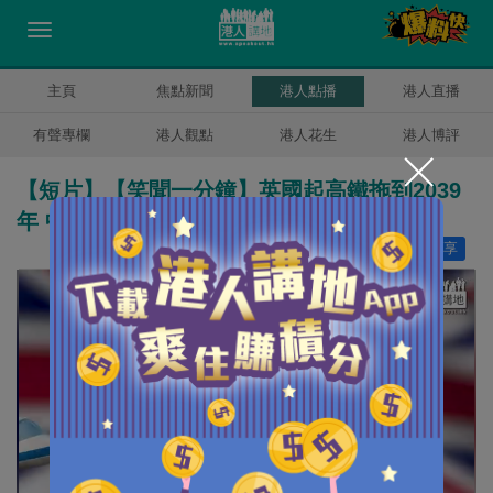
主頁
焦點新聞
港人點播
港人直播
有聲專欄
港人觀點
港人花生
港人博評
【短片】【笑聞一分鐘】英國起高鐵拖到2039
年 中國人登月都未起好？
讚好
24
分享