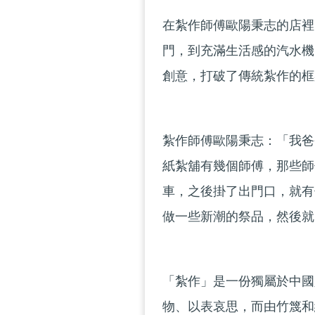
在紮作師傅歐陽秉志的店裡
門，到充滿生活感的汽水機
創意，打破了傳統紮作的框
紮作師傅歐陽秉志：「我爸
紙紮舖有幾個師傅，那些師
車，之後掛了出門口，就有
做一些新潮的祭品，然後就
「紮作」是一份獨屬於中國
物、以表哀思，而由竹篾和