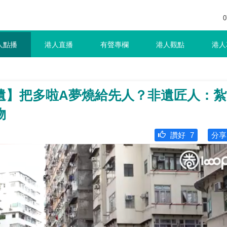
0
人點播
港人直播
有聲專欄
港人觀點
港人
遺】把多啦A夢燒給先人？非遺匠人：紮
物
讚好
7
分享