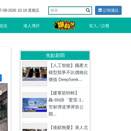
7-08-2026 10:18 星期五
訂閱通訊
花生
港人博評
登入／註冊
焦點新聞
【人工智能】國產大
模型競爭不比價格比
價值 DeepSeek...
【建軍節特輯】
轟-6N掛「驚雷-1」
空射彈道導彈首公
開...
【後顧無憂】港人北