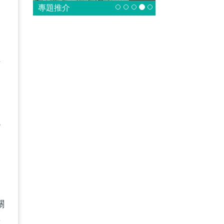
專題推介
空
粒
代
，
關
我