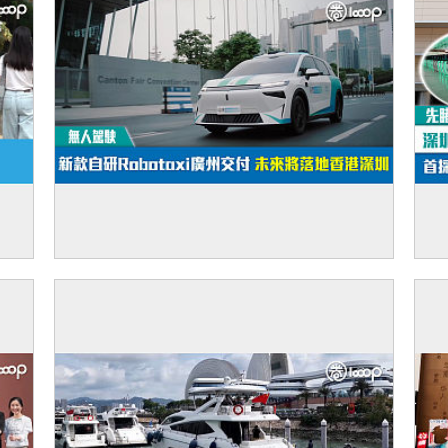
大
【無人駕駛】新款自研Robotaxi廣州交付 未
【
來將落地香港深圳
媒
樓