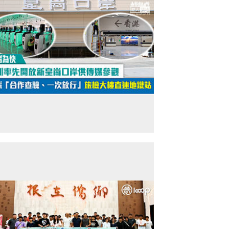
先睹為快】深圳率先開放新皇崗口岸供傳
參觀 首採「合作查驗、一次放行」旅檢大
直連地鐵站