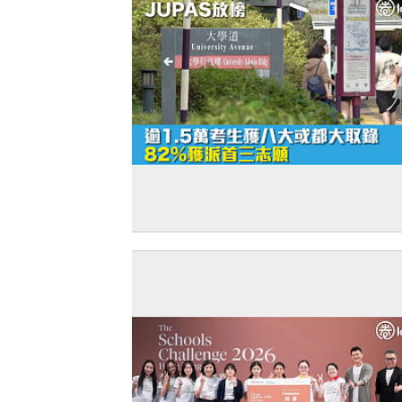
【JUPAS放榜】逾1.5萬考生獲八大或都
取錄 82%獲派首三志願