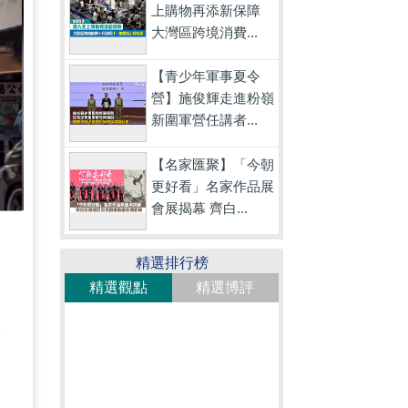
上購物再添新保障
大灣區跨境消費...
【青少年軍事夏令
營】施俊輝走進粉嶺
新圍軍營任講者...
【名家匯聚】「今朝
更好看」名家作品展
會展揭幕 齊白...
精選排行榜
精選觀點
精選博評
很