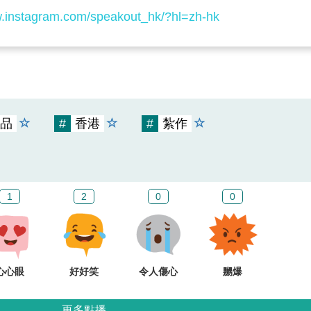
w.instagram.com/speakout_hk/?hl=zh-hk
品
#
香港
#
紮作
1
2
0
0
心心眼
好好笑
令人傷心
嬲爆
更多點播