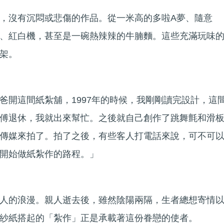
，沒有沉悶或悲傷的作品。從一米高的多啦A夢、隨意
、紅白機，甚至是一碗熱辣辣的牛腩麵。這些充滿玩味
架。
爸開這間紙紮舖，1997年的時候，我剛剛讀完設計，這
傅退休，我就出來幫忙。之後就自己創作了跳舞氈和滑
傳媒來拍了。拍了之後，有些客人打電話來說，可不可
開始做紙紮作的路程。」
人的浪漫。親人逝去後，雖然陰陽兩隔，生者總想寄情
紗紙搭起的「紮作」正是承載著這份眷戀的使者。