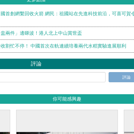
國首創網繫回收火箭 網民：祖國站在先進科技前沿，可喜可賀
一盅兩件」邊睇波！港人北上中山賞世盃
收割忙不停！ 中國首次在軌連續培養兩代水稻實驗進展順利
評論
評論
你可能感興趣