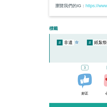
瀏覽我們的IG：
https://ww
標籤
#
非遺
#
紙紮祭
3
好正