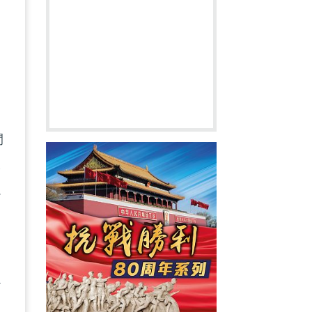
的
間
板
以
以