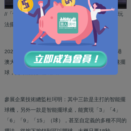
//「懶人」玩家福音！智能桌球枱仲識得配合唔同玩
法擺波。//
2026年第20屆世界桌球及配套設施展上，來自粵港
澳大灣區的企業展出一款智能桌球枱不僅可以秒速擺
球，更可配合多種玩法。
參展企業技術總監杜珂明：其中三款是主打的智能擺
球機，另外一款是智能擺球桌，能實現「3」「4」
「6」「9」「15」（球），甚至自定義的多種不同的
擺法。從按下按鈕到可以開球，大概只要18秒。