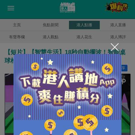
主頁
焦點新聞
港人點播
港人直播
有聲專欄
港人觀點
港人花生
港人博評
【短片】【智慧生活】18秒自動擺波！智能桌
球枱展「灣區速度」
讚好
6
分享