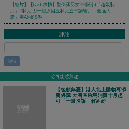
【短片】【DSE放榜】聖保羅男女中學誕3「超級狀
元」2狀元 因一個原因五狀元立志讀醫、「最強大
腦」用AI輔讀學
評論
評論
你可能感興趣
【後顧無憂】港人北上購物再添
新保障 大灣區跨境消費十月起
可「一鍵投訴」解糾紛