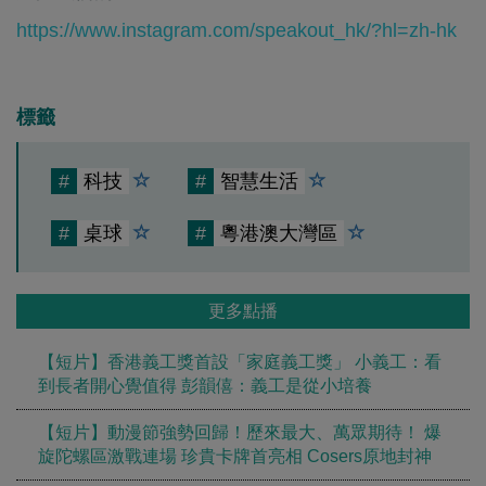
https://www.instagram.com/speakout_hk/?hl=zh-hk
標籤
#
科技
#
智慧生活
#
桌球
#
粵港澳大灣區
更多點播
【短片】香港義工獎首設「家庭義工獎」 小義工：看
到長者開心覺值得 彭韻僖：義工是從小培養
【短片】動漫節強勢回歸！歷來最大、萬眾期待！ 爆
旋陀螺區激戰連場 珍貴卡牌首亮相 Cosers原地封神