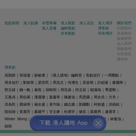
焦點新聞
港人點播
有聲專欄
港人觀點
港人花生
港人博評
關於我們
港人直播
編輯觀點
博客館
私隱聲明
所有觀點
所有博評
免責條款
版權聲明
加入我們
聯絡我們
刊登廣告
爆料快
博客館
屈穎妍
|
張瑞蓮
|
顧敏康
|
《港人講地》編輯室
|
焦點短打
|
一周圈點
|
周末短打
|
劉炳章
|
梁世民
|
馬浩文
|
何濼生
|
原姿晴
|
許紹基
|
麥國華
|
郭文緯
|
錢一帆
|
秦島
|
胡曉明
|
周浩鼎
|
田北辰
|
鄔滿海
|
季霆剛
|
王惠貞
|
周伯展
|
潘麗瓊
|
葉慶寧
|
陳建強
|
馬恩國
|
周全浩
|
方舟
|
洪為民
|
鄧淑明
|
楊全盛
|
黃均瑜
|
錢志庸
|
劉國勳
|
柯創盛
|
洪錦鉉
|
陸頌雄
|
黃麗芳
|
嚴建平
|
甘文鋒
|
杜礎圻
|
健良
|
聶廣男
|
盧展常
|
Winter Wong
|
K2
|
梁文新
|
羅崑
|
姚銘
|
陳志豪
|
精選文章
|
林奮強
|
囍雨