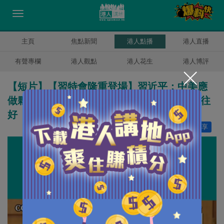
主頁
焦點新聞
港人點播
港人直播
有聲專欄
港人觀點
港人花生
港人博評
【短片】【習特會隆重登場】習近平：中美應
做夥伴而非對手 特朗普：兩國關係將會比以往
好
讚好
21
分享