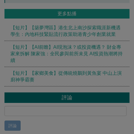
更多點播
【短片】【築夢灣區】港生北上南沙探索職涯新機遇
學生：內地科技緊貼流行政策助港青少年創業就業
【短片】【AI前瞻】AI現泡沫？或投資機遇？ 財金專
家來拆解 陳家強：全民參與前所未見 AI投資熱潮將持
續
【短片】【家鄉美食】從傳統燒鵝到黃魚宴 中山上演
廚神爭霸賽
評論
評論