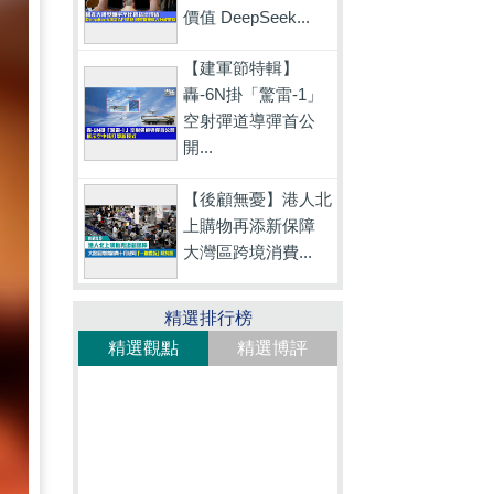
價值 DeepSeek...
【建軍節特輯】
轟-6N掛「驚雷-1」
空射彈道導彈首公
開...
【後顧無憂】港人北
上購物再添新保障
大灣區跨境消費...
精選排行榜
精選觀點
精選博評