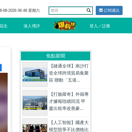
8-08-2026 06:48 星期六
訂閱通訊
花生
港人博評
登入／註冊
焦點新聞
【鏈通全球】南沙打
造全球跨境貿易集聚
區 聯動「五港...
【打臉羅奇】外籍專
才據報陸續回流 甲
廈出租率改善豪...
【人工智能】國產大
模型競爭不比價格比