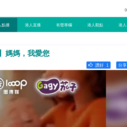
0
人點播
港人直播
有聲專欄
港人觀點
港人
作】媽媽，我愛您
讚好
1
分享