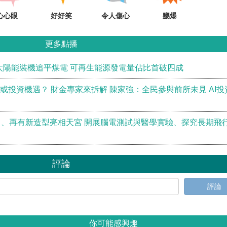
心心眼
好好笑
令人傷心
嬲爆
更多點播
太陽能裝機追平煤電 可再生能源發電量佔比首破四成
？或投資機遇？ 財金專家來拆解 陳家強：全民參與前所未見 AI投
、再有新造型亮相天宮 開展腦電測試與醫學實驗、探究長期飛
評論
評論
你可能感興趣