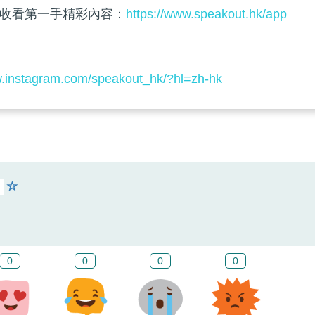
收看第一手精彩內容：
https://www.speakout.hk/app
w.instagram.com/speakout_hk/?hl=zh-hk
0
0
0
0