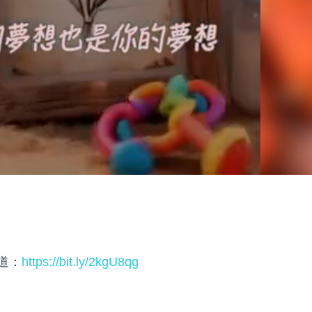
頻道：
https://bit.ly/2kgU8qg