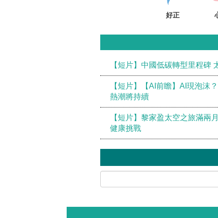
好正
【短片】中國低碳轉型里程碑 
【短片】【AI前瞻】AI現泡沫
熱潮將持續
【短片】黎家盈太空之旅滿兩月
健康挑戰