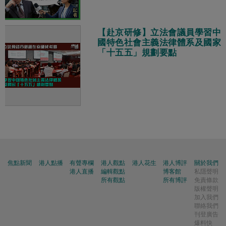
【赴京研修】立法會議員學習中
國特色社會主義法律體系及國家
「十五五」規劃要點
焦點新聞
港人點播
有聲專欄
港人觀點
港人花生
港人博評
關於我們
港人直播
編輯觀點
博客館
私隱聲明
所有觀點
所有博評
免責條款
版權聲明
加入我們
聯絡我們
刊登廣告
爆料快