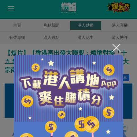
主頁
焦點新聞
港人點播
港人直播
有聲專欄
港人觀點
港人花生
港人博評
【短片】【香港再出發大聯盟：精準對接「十
五五」】打造大宗商品生態圈 董一岳：深耕大
宗商品市場，鞏固香港國際金融中心地位
讚好
0
分享