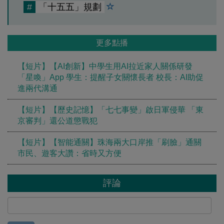
#
「十五五」規劃
更多點播
【短片】【AI創新】中學生用AI拉近家人關係研發
「星喚」App 學生：提醒子女關懷長者 校長：AI助促
進兩代溝通
【短片】【歷史記憶】「七七事變」啟日軍侵華 「東
京審判」還公道懲戰犯
【短片】【智能通關】珠海兩大口岸推「刷臉」通關
市民、遊客大讚：省時又方便
評論