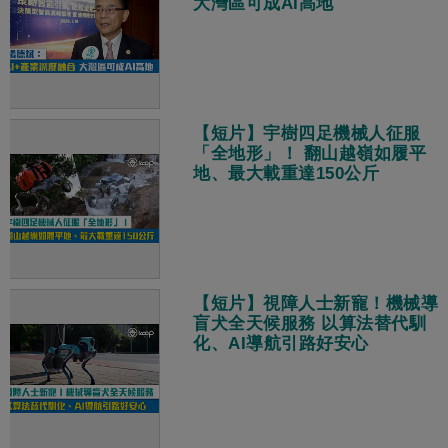
大灣區可成AI高地
【短片】宇樹四足機械人征服
「全地形」！ 翻山越嶺如履平
地、最大載重達150公斤
【短片】視障人士新寵！機械導
盲犬全天候服務 以算法替代馴
化、AI導航引路好安心