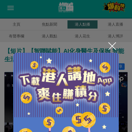
主頁
焦點新聞
港人點播
港人直播
有聲專欄
港人觀點
港人花生
港人博評
【短片】【智聯賦能】AI化身醫生及保姆 智能
生活超便捷
讚好
17
分享