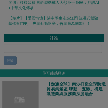
問切」樣樣皆精 實幹型機械人大顯身手 網民：點讚AI
+中華文化傳承
【短片】【愛國情懷】港中學生走進江門 沉浸式體驗
華僑奮鬥史 「先輩勤勉艱辛，吾輩應為國加油！」
評論
評論
你可能感興趣
【鏈通全球】南沙打造全球跨境
貿易集聚區 聯動「五港」構建
製造業與服務業深度融合