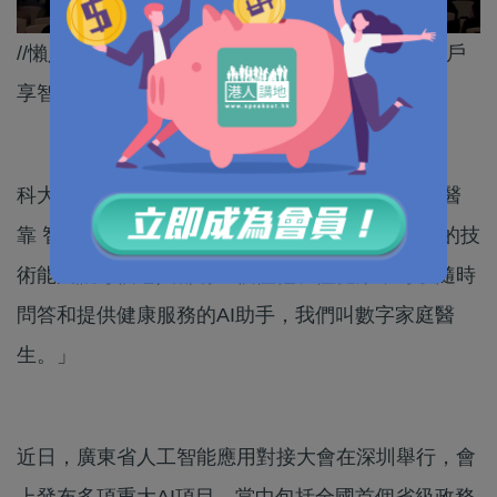
//懶人福音！內地推出AI家庭醫生及保姆，足不出戶
享智慧生活。//
科大訊飛副總裁 周佳峰：「我們帶來的是「粵有醫
靠 智惠銀齡」數字家醫解決方案，其實就是用AI的技
術能夠讓每個老人都有一個懂他、懂健康，可以隨時
問答和提供健康服務的AI助手，我們叫數字家庭醫
生。」
近日，廣東省人工智能應用對接大會在深圳舉行，會
上發布多項重大AI項目，當中包括全國首個省級政務