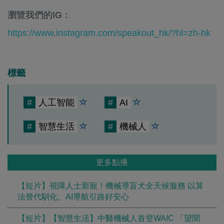
瀏覽我們的IG：
https://www.instagram.com/speakout_hk/?hl=zh-hk
標籤
#
人工智能
#
AI
#
智慧生活
#
機械人
更多點播
【短片】視障人士新寵！機械導盲犬全天候服務 以算
法替代馴化、AI導航引路好安心
【短片】【智慧生活】中醫機械人首登WAIC 「望聞