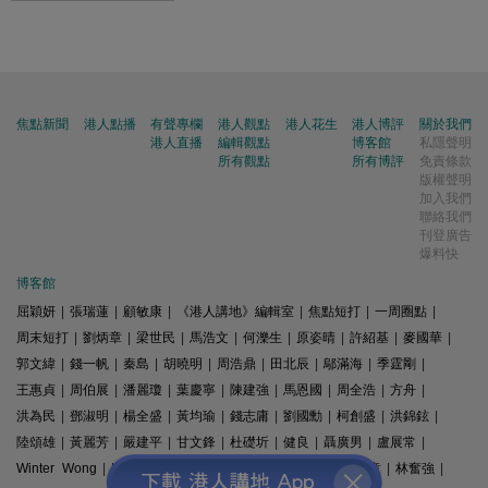
焦點新聞
港人點播
有聲專欄
港人觀點
港人花生
港人博評
關於我們
港人直播
編輯觀點
博客館
私隱聲明
所有觀點
所有博評
免責條款
版權聲明
加入我們
聯絡我們
刊登廣告
爆料快
博客館
屈穎妍
|
張瑞蓮
|
顧敏康
|
《港人講地》編輯室
|
焦點短打
|
一周圈點
|
周末短打
|
劉炳章
|
梁世民
|
馬浩文
|
何濼生
|
原姿晴
|
許紹基
|
麥國華
|
郭文緯
|
錢一帆
|
秦島
|
胡曉明
|
周浩鼎
|
田北辰
|
鄔滿海
|
季霆剛
|
王惠貞
|
周伯展
|
潘麗瓊
|
葉慶寧
|
陳建強
|
馬恩國
|
周全浩
|
方舟
|
洪為民
|
鄧淑明
|
楊全盛
|
黃均瑜
|
錢志庸
|
劉國勳
|
柯創盛
|
洪錦鉉
|
陸頌雄
|
黃麗芳
|
嚴建平
|
甘文鋒
|
杜礎圻
|
健良
|
聶廣男
|
盧展常
|
Winter Wong
|
K2
|
梁文新
|
羅崑
|
姚銘
|
陳志豪
|
精選文章
|
林奮強
|