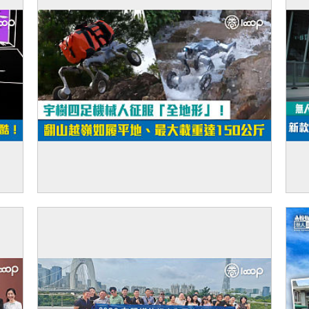
裝置
【短片】宇樹四足機械人征服「全地形」！
【
表演
翻山越嶺如履平地、最大載重達150公斤
來