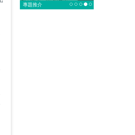
出
專題推介
，
制
大
有
購
科