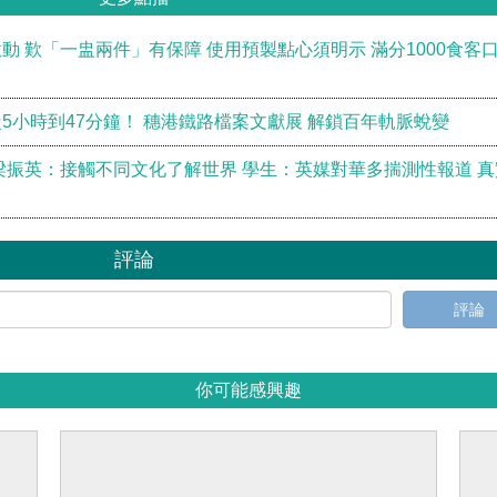
 歎「一盅兩件」有保障 使用預製點心須明示 滿分1000食客
5小時到47分鐘！ 穗港鐵路檔案文獻展 解鎖百年軌脈蛻變
梁振英：接觸不同文化了解世界 學生：英媒對華多揣測性報道 真
評論
評論
你可能感興趣