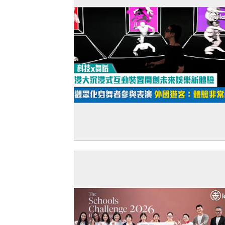
【短片】【科技x舞蹈】浸大沉浸式互動
開創未來娛樂新體驗 觀眾化身舞者參與
外國遊客：體驗非常酷！