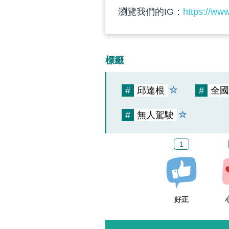
瀏覽我們的IG：
https://ww
標籤
#
邱達根
#
全國
#
無人駕駛
1
好正