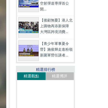
空射彈道導彈首公
開...
【後顧無憂】港人北
上購物再添新保障
大灣區跨境消費...
【青少年軍事夏令
營】施俊輝走進粉嶺
新圍軍營任講者...
精選排行榜
精選觀點
精選博評