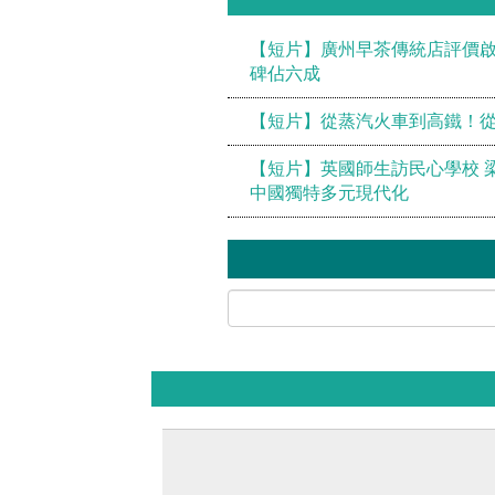
【短片】廣州早茶傳統店評價啟動
碑佔六成
【短片】從蒸汽火車到高鐵！從
【短片】英國師生訪民心學校 
中國獨特多元現代化