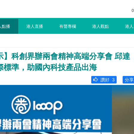
0
人點播
港人直播
有聲專欄
港人觀點
港人
示】科創界辦兩會精神高端分享會 邱達
際標準，助國內科技產品出海
讚好
3
分享