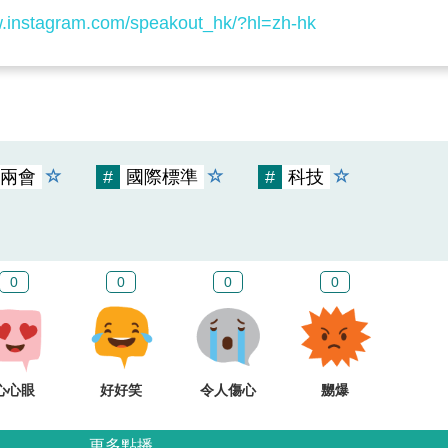
w.instagram.com/speakout_hk/?hl=zh-hk
兩會
#
國際標準
#
科技
0
0
0
0
心心眼
好好笑
令人傷心
嬲爆
更多點播