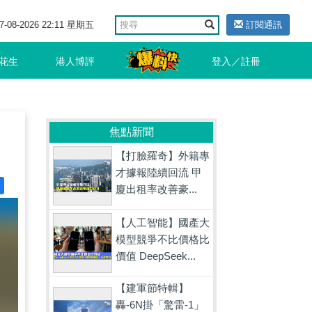
7-08-2026 22:11 星期五
訂閱通訊
花生
港人博評
登入／註冊
焦點新聞
【打臉羅奇】外籍專
才據報陸續回流 甲
廈出租率改善豪...
【人工智能】國產大
模型競爭不比價格比
價值 DeepSeek...
【建軍節特輯】
轟-6N掛「驚雷-1」