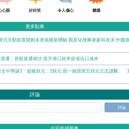
心心眼
好好笑
令人傷心
嬲爆
更多點播
浸式互動裝置開創未來娛樂新體驗 觀眾化身舞者參與表演 外國
港通」首航接通南沙 提升港口效率節省出口成本
男女中學誕3「超級狀元」2狀元 因一個原因五狀元立志讀醫、「
評論
評論
你可能感興趣