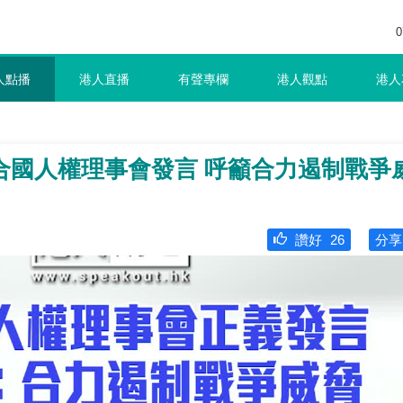
0
人點播
港人直播
有聲專欄
港人觀點
港人
合國人權理事會發言 呼籲合力遏制戰爭
讚好
26
分享