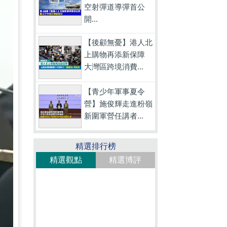
空射彈道導彈首公
開...
【後顧無憂】港人北
上購物再添新保障
大灣區跨境消費...
【青少年軍事夏令
營】施俊輝走進粉嶺
新圍軍營任講者...
精選排行榜
精選觀點
精選博評