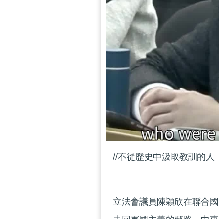
//不從歷史中汲取教訓的人
立法會議員陳穎欣在聯合國