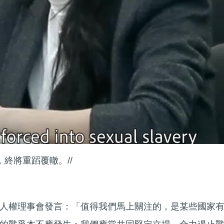
，終將重蹈覆轍。//
人權理事會發言：「值得我們馬上關注的，是某些國家