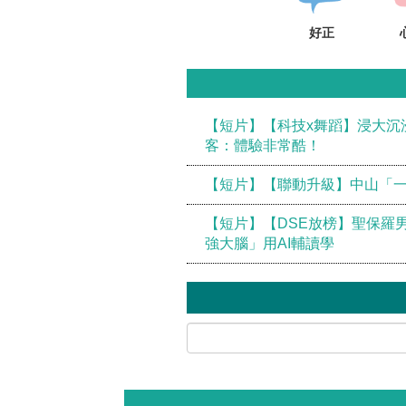
好正
【短片】【科技x舞蹈】浸大沉
客：體驗非常酷！
【短片】【聯動升級】中山「一
【短片】【DSE放榜】聖保羅
強大腦」用AI輔讀學