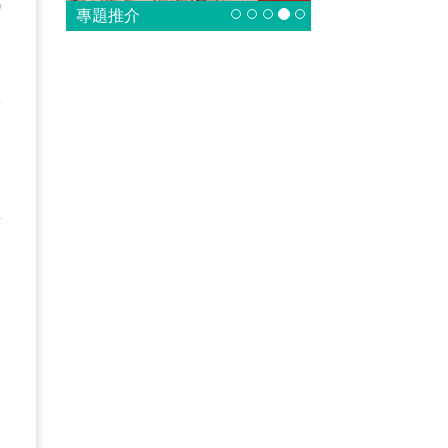
戰
專題推介
辯
的
萬
害
們
供
不