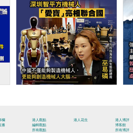
旺角
【今日網圖】勇於開創
【
居心
專欄
港人觀點
港人花生
港人博評
直播
編輯觀點
博客館
所有觀點
所有博評