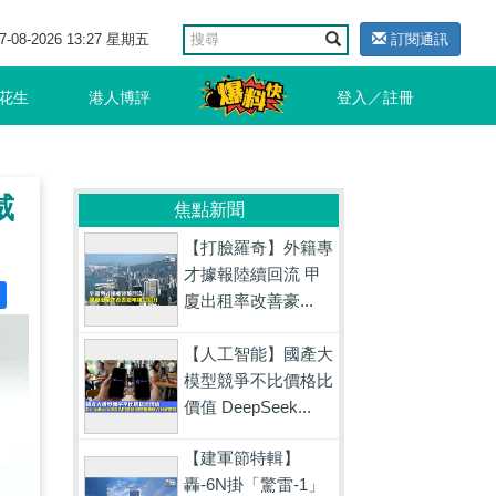
7-08-2026 13:27 星期五
訂閱通訊
花生
港人博評
登入／註冊
威
焦點新聞
【打臉羅奇】外籍專
才據報陸續回流 甲
廈出租率改善豪...
【人工智能】國產大
模型競爭不比價格比
價值 DeepSeek...
【建軍節特輯】
轟-6N掛「驚雷-1」