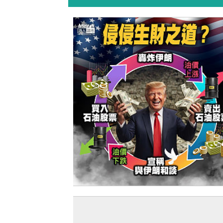
【今日網圖】侵侵生財之道？