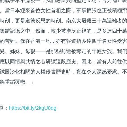
的戰爭本不應發生；我們應當共同堅定立場，合力遏止
。當日本迎來首位女性首相之際，軍事擴張也正被積極
時刻，更是道德反思的時刻。南京大屠殺三十萬遇難者
集體記憶之中。然而，較少被廣泛正視的，是多達四十
的苦難。僅在香港一地，亦有報道指多達四千名女性受
兒、姊妹、母親——是那些前途被奪走的年輕女孩。我
應以同情與共情之心研讀這段歷史。因此，當有人前往
試圖淡化相關的人權侵害歷史時，實在令人深感憂慮。
將重蹈覆轍。」
頻道：
https://bit.ly/2kgU8qg