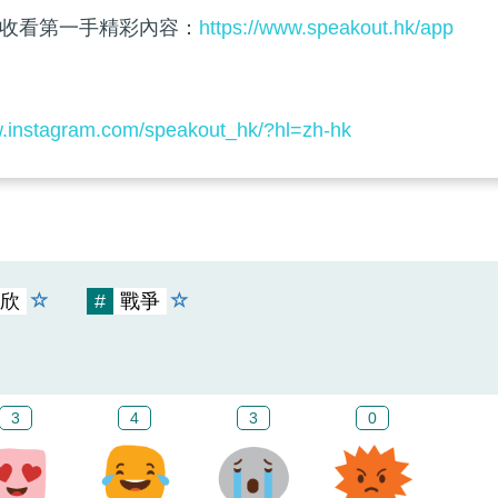
收看第一手精彩內容：
https://www.speakout.hk/app
w.instagram.com/speakout_hk/?hl=zh-hk
欣
#
戰爭
3
4
3
0