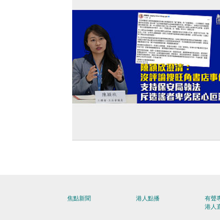
【澄清聲明】陳穎欣澄清：沒有評論搜
書店事件 支持保安局執法 斥造謠者卑劣
叵測
焦點新聞
港人點播
有聲
港人