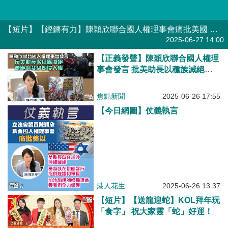
【短片】【鏗鏘有力】陳穎欣聯合國人權理事會痛批美國 例外論時代結束停止做「教師爺」
港人點播
2025-06-27 14:00
【正義發聲】陳穎欣聯合國人權理
事會發言 批美助長以種族滅絕、
濫施制裁伊朗侵人權
焦點新聞
2025-06-26 17:55
【今日網圖】仗義執言
港人花生
2025-06-26 13:37
【短片】【送龍迎蛇】KOL拜年玩
「食字」 祝大家靈「蛇」好運！