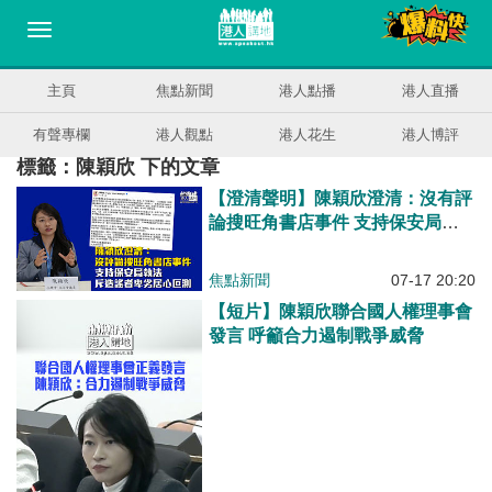
主頁
焦點新聞
港人點播
港人直播
有聲專欄
港人觀點
港人花生
港人博評
標籤：陳穎欣 下的文章
【澄清聲明】陳穎欣澄清：沒有評
論搜旺角書店事件 支持保安局執
法 斥造謠者卑劣居心叵測
焦點新聞
07-17 20:20
【短片】陳穎欣聯合國人權理事會
發言 呼籲合力遏制戰爭威脅