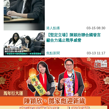
港人點播
03-15 08:30
【堅定立場】陳穎欣聯合國發言
籲合力遏止戰爭威脅
焦點新聞
03-13 11:17