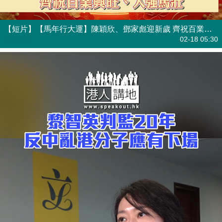
【短片】【馬年行大運】陳穎欣、鄧家彪迎新歲 齊祝百業興旺、人強馬壯
港人點播
02-18 05:30