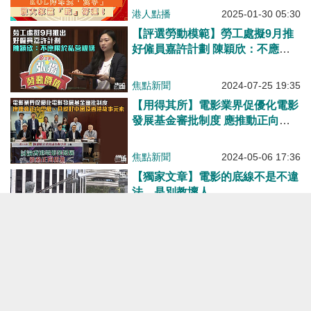
港人點播
2025-01-30 05:30
【評選勞動模範】勞工處擬9月推
好僱員嘉許計劃 陳穎欣：不應只
限於私營機構
焦點新聞
2024-07-25 19:35
【用得其所】電影業界促優化電影
發展基金審批制度 應推動正向思
維、具說好中國及香港故事元素
焦點新聞
2024-05-06 17:36
【獨家文章】電影的底線不是不違
法，是別教壞人
港人博評
2024-04-19 17:30
【23條立法】立法會全速審議《維
護國家安全條例草案》 鄧炳強：
外國勢力手法層出不窮須堵缺口
梁君彥：立法有必要性迫切性 梁
焦點新聞
2024-03-08 15:05
振英：條文寬緊適宜