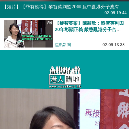
【短片】【罪有應得】黎智英判監20年 反中亂港分子應有下場
港人點播
02-09 19:44
【黎智英案】陳穎欣：黎智英判囚
20年彰顯正義 嚴懲亂港分子合情
合理合法
焦點新聞
02-09 13:38