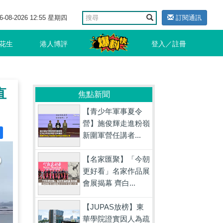
6-08-2026 12:55 星期四
訂閱通訊
花生
港人博評
登入／註冊
直
焦點新聞
【青少年軍事夏令
營】施俊輝走進粉嶺
新圍軍營任講者...
【名家匯聚】「今朝
更好看」名家作品展
會展揭幕 齊白...
【JUPAS放榜】東
華學院證實因人為疏