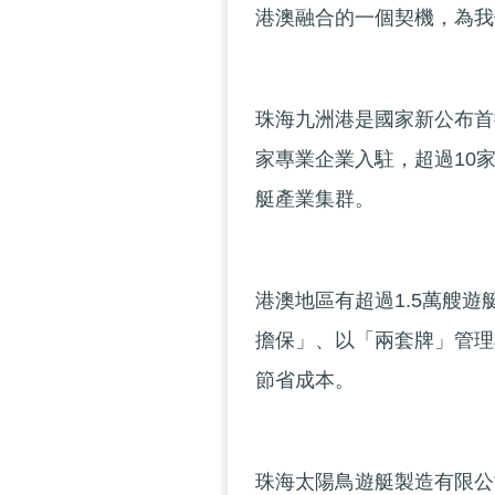
港澳融合的一個契機，為我
珠海九洲港是國家新公布首
家專業企業入駐，超過10
艇產業集群。
港澳地區有超過1.5萬艘
擔保」、以「兩套牌」管理
節省成本。
珠海太陽鳥遊艇製造有限公