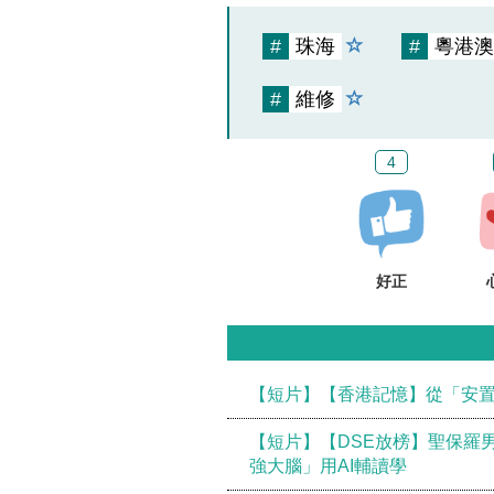
#
珠海
#
粵港澳
#
維修
4
好正
【短片】【香港記憶】從「安置
【短片】【DSE放榜】聖保羅
強大腦」用AI輔讀學