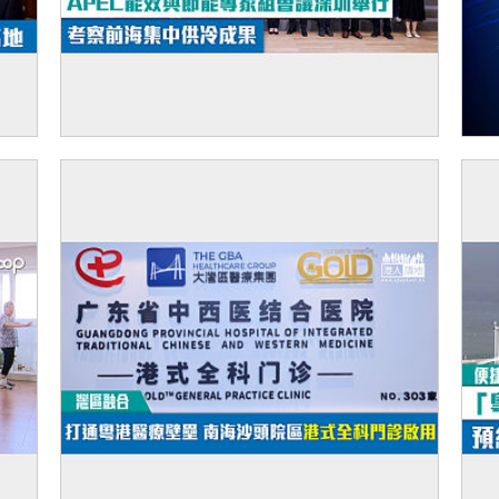
德
【節能減排】APEC能效與節能專家組會議
【
深圳舉行 考察前海集中供冷成果