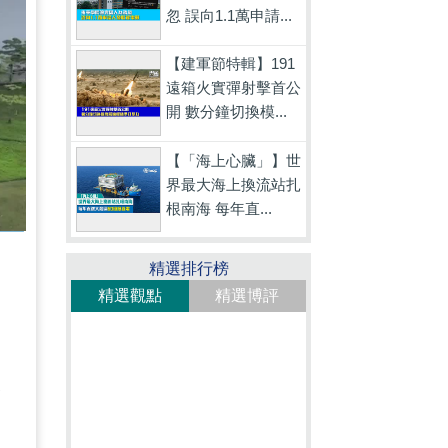
忽 誤向1.1萬申請...
【建軍節特輯】191
遠箱火實彈射擊首公
開 數分鐘切換模...
【「海上心臟」】世
界最大海上換流站扎
根南海 每年直...
精選排行榜
精選觀點
精選博評
麼
的