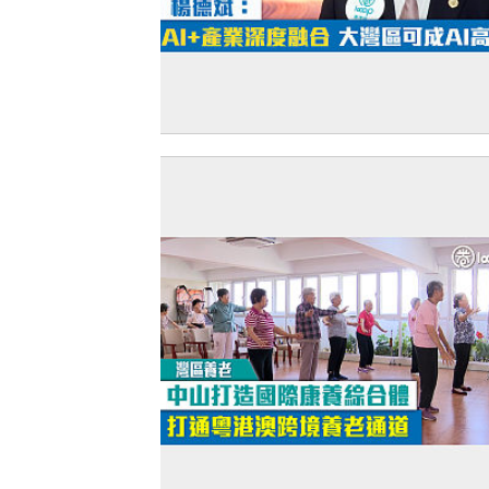
【短片】專家剖析AI熱潮下香港機遇 楊
斌：AI+產業深度融合 大灣區可成AI高地