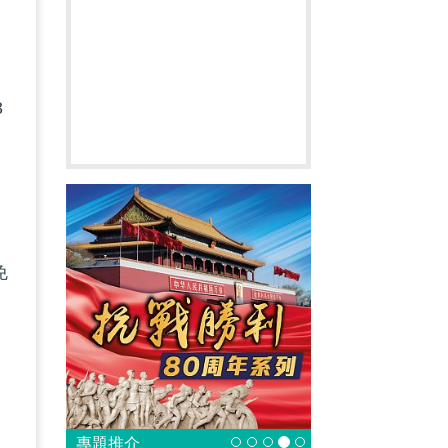
3
免
大
艇
專題推介