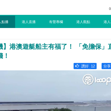
0
人點播
港人直播
有聲專欄
港人觀點
港人
機】港澳遊艇船主有福了！ 「免擔保」
錢！
讚好
12
分享