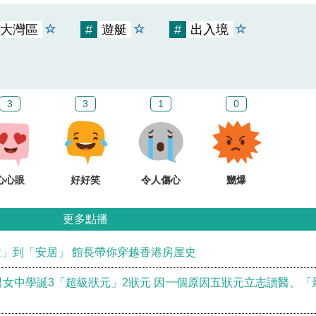
大灣區
#
遊艇
#
出入境
3
3
1
0
心心眼
好好笑
令人傷心
嬲爆
更多點播
」到「安居」 館長帶你穿越香港房屋史
男女中學誕3「超級狀元」2狀元 因一個原因五狀元立志讀醫、「