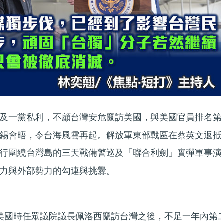
及一黨私利，不顧台灣安危竄訪美國，與美國官員排名
錫會晤，令台海風雲再起。解放軍東部戰區在蔡英文返
行圍繞台灣島的三天戰備警巡及「聯合利劍」實彈軍事
力與外部勢力的勾連與挑釁。
美國時任眾議院議長佩洛西竄訪台灣之後，不足一年內第