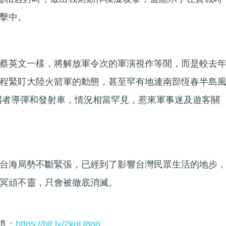
擊中。
蔡英文一樣，將解放軍令次的軍演視作等閒，而是較去
程緊盯大陸火箭軍的動態，甚至罕有地連南部恆春半島
國者導彈和發射車，情況相當罕見，惹來軍事迷及遊客關
台海局勢不斷緊張，已經到了影響台灣民眾生活的地步
冥頑不靈，只會被徹底消滅。
頻道：
https://bit.ly/2kgU8qg