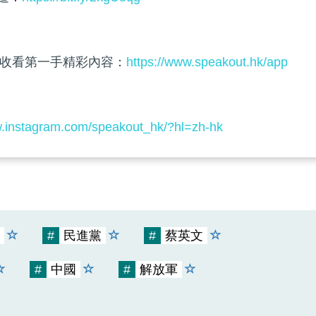
收看第一手精彩內容：
https://www.speakout.hk/app
w.instagram.com/speakout_hk/?hl=zh-hk
#
民進黨
#
蔡英文
#
中國
#
解放軍