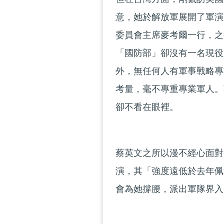
意，她於解放軍展開了軍演
委員會主席麥考爾一行，之
「國防部」卻沒有一名現役
外，無任何人有軍事戰略專
考量，毫不專重專業軍人。
卻不看在眼裡。
蔡英文之所以漫不經心面對
演，其「強度遠低於去年佩
會為她撐腰，派出軍隊界入