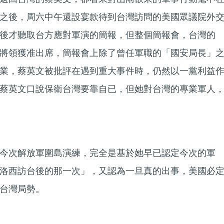
之後，周六中午還設宴款待到台灣訪問的美國眾議院外
後才聽取台方應對軍演的簡報，但整個簡報會，台灣的
將領獲准出席，簡報會上除了曾任軍職的「國安局長」
業，蔡英文被批評在遇到重大事件時，仍然以一黨利益
蔡英文口說保衛台灣要靠自已，但她對台灣的專業軍人
今次解放軍圍島演練，完全是基於她早已認定今次的軍
洛西訪台後的那一次」，又認為一旦真的出事，美國必
台灣局勢。