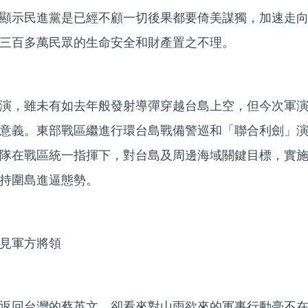
顯示民進黨是已經不顧一切後果都要倚美謀獨，加速走
三百多萬民眾的生命安全和財產置之不理。
演，雖未有如去年般發射導彈穿越台島上空，但今次軍
意義。東部戰區繼進行環台島戰備警巡和「聯合利劍」
隊在戰區統一指揮下，對台島及周邊海域關鍵目標，實
持圍島進逼態勢。
見軍方將領
返回台灣的蔡英文，卻看來對山雨欲來的軍事行動毫不