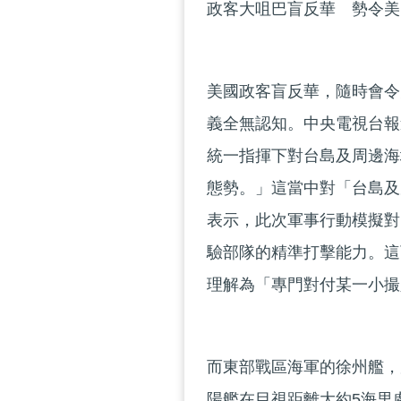
政客大咀巴盲反華 勢令美
美國政客盲反華，隨時會令
義全無認知。中央電視台報
統一指揮下對台島及周邊海
態勢。」這當中對「台島及
表示，此次軍事行動模擬對
驗部隊的精準打擊能力。這
理解為「專門對付某一小撮
而東部戰區海軍的徐州艦，
陽艦在目視距離大約5海里