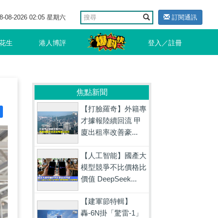
8-08-2026 02:05 星期六
訂閱通訊
花生
港人博評
登入／註冊
焦點新聞
【打臉羅奇】外籍專
才據報陸續回流 甲
廈出租率改善豪...
【人工智能】國產大
模型競爭不比價格比
價值 DeepSeek...
【建軍節特輯】
轟-6N掛「驚雷-1」