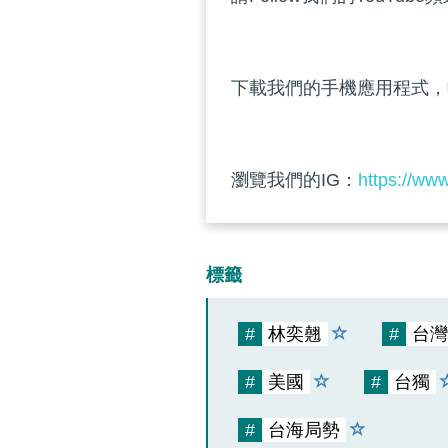
下載我們的手機應用程式，
瀏覽我們的IG：
https://ww
標籤
#
林奕翹
#
台灣
#
美國
#
台獨
#
台海局勢