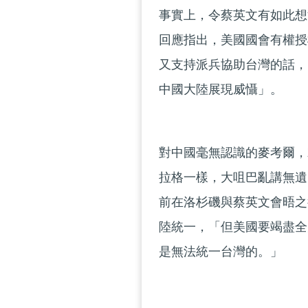
事實上，令蔡英文有如此想
回應指出，美國國會有權授
又支持派兵協助台灣的話，
中國大陸展現威懾」。
對中國毫無認識的麥考爾，
拉格一樣，大咀巴亂講無遺
前在洛杉磯與蔡英文會晤之
陸統一，「但美國要竭盡全
是無法統一台灣的。」