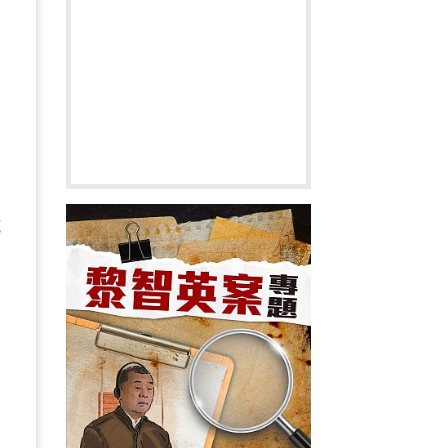
向
演
演
施
在