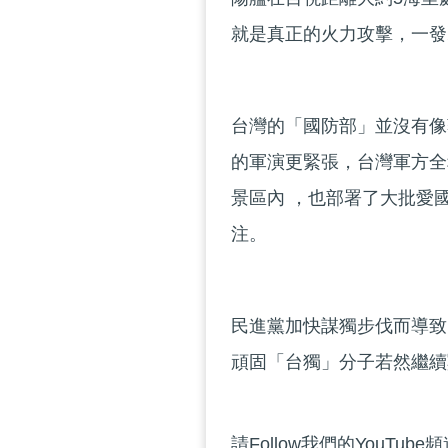
就是真正的火力攻擊，一發
台灣的「國防部」並沒有像
的軍演更緊張，台灣軍方全
景區內 ，也部署了大批愛
注。
民進黨加快謀獨步伐而導致
頑固「台獨」分子若然繼續
請Follow我們的YouTube