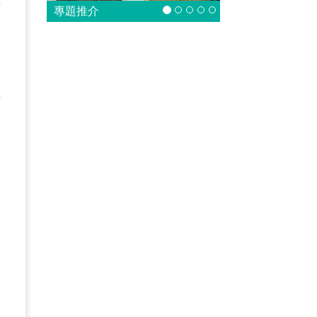
專題推介
交
之
作
，
定