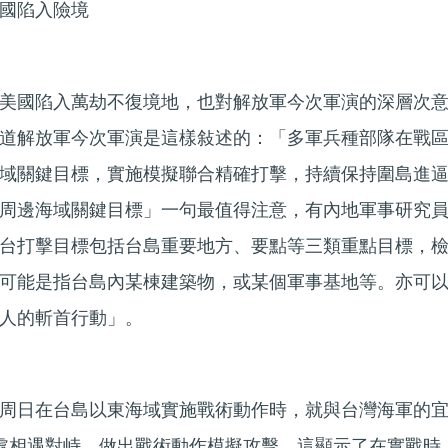
國陷入險境
美國陷入萬劫不復境地，也對解放軍今次軍演的深層次
道解放軍今次軍演是這樣敍述的：「多軍兵種部隊在戰
域關鍵目標，實施模擬聯合精確打擊，持續保持圍島進
周邊海域關鍵目標」一句最值得注意，有內地軍事研究
台打擊目標包括台島重要地方、要點等三類重點目標，
可能是指台島內某棟建築物，或某個軍事基地等。亦可
人的斬首行動」。
周日在台島以東海域實施戰術動作時，就與台灣海軍的
處相遇對峙，做出戰術動作模擬攻擊，這顯示了在實戰時