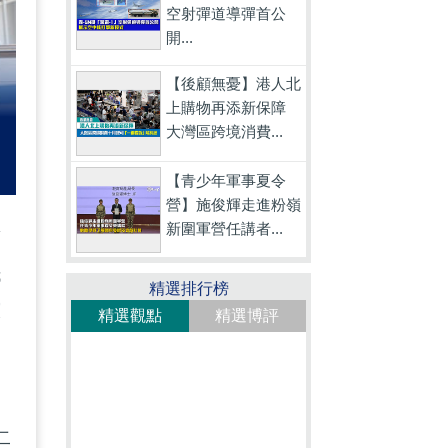
空射彈道導彈首公
開...
【後顧無憂】港人北
上購物再添新保障
大灣區跨境消費...
【青少年軍事夏令
營】施俊輝走進粉嶺
新圍軍營任講者...
第
抵
精選排行榜
演
精選觀點
精選博評
二