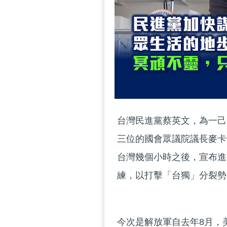
台灣民進黨蔡英文，為一己
三位的國會眾議院議長麥卡
台灣幾個小時之後，宣布進
練，以打擊「台獨」分裂勢
今次是解放軍自去年8月，