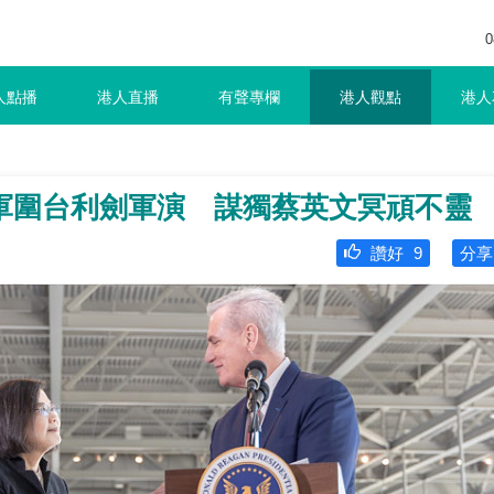
0
人點播
港人直播
有聲專欄
港人觀點
港人
軍圍台利劍軍演 謀獨蔡英文冥頑不靈
讚好
9
分享