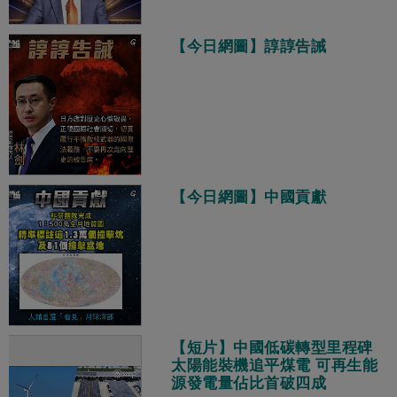
【今日網圖】諄諄告誡
【今日網圖】中國貢獻
【短片】中國低碳轉型里程碑
太陽能裝機追平煤電 可再生能
源發電量佔比首破四成