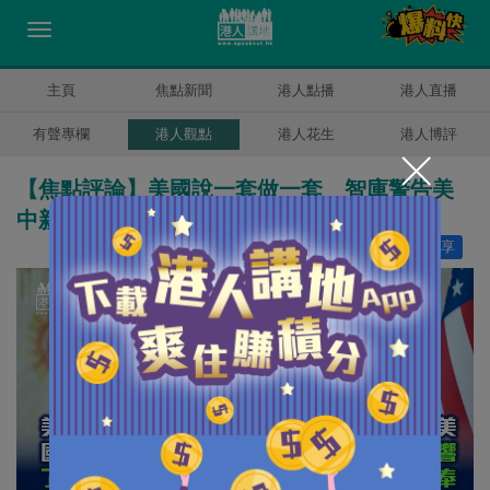
主頁
焦點新聞
港人點播
港人直播
有聲專欄
港人觀點
港人花生
港人博評
【焦點評論】美國說一套做一套 智庫警告美
中新冷戰已開打？
讚好
14
分享