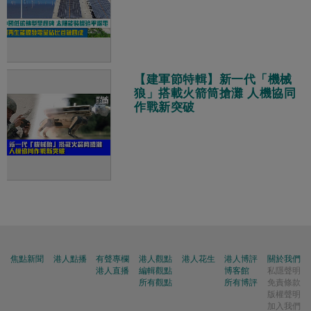
【建軍節特輯】新一代「機械
狼」搭載火箭筒搶灘 人機協同
作戰新突破
焦點新聞
港人點播
有聲專欄
港人觀點
港人花生
港人博評
關於我們
港人直播
編輯觀點
博客館
私隱聲明
所有觀點
所有博評
免責條款
版權聲明
加入我們