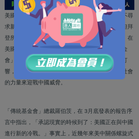
美國總統拜登在過去這兩年中多次強調，美國並不尋
求新冷戰或是一個分裂成壁壘分明集團的世界，但拜
登所做的，卻是將美中關係拖進了新冷戰的境地。在
美國華盛頓具有影響力的政策研究機構「傳統基金
會」發表報告，指出美中之間新一輪的冷戰已經打
響，並警告美國必須清醒地面對現實，要動員全社會
的力量來迎戰中國威脅。
「傳統基金會」總裁羅伯茨，在 3月底發表的報告序
言中指出，「承認現實的時候到了：美國正在與中國
進行新的冷戰。」事實上，近幾年來美中關係螺旋式