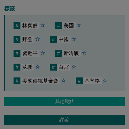
標籤
#
林奕翹
#
美國
#
拜登
#
中國
#
習近平
#
新冷戰
#
蘇聯
#
白宮
#
美國傳統基金會
#
基辛格
其他觀點
評論