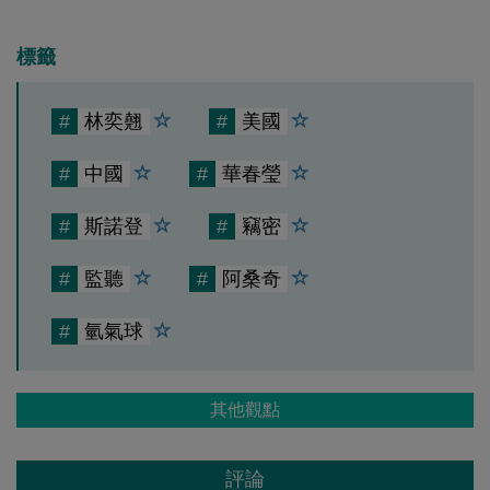
標籤
#
林奕翹
#
美國
#
中國
#
華春瑩
#
斯諾登
#
竊密
#
監聽
#
阿桑奇
#
氫氣球
其他觀點
評論