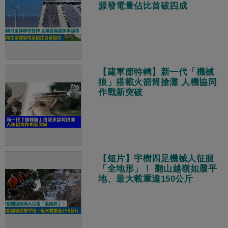
源發電量佔比首破四成
【建軍節特輯】新一代「機械
狼」搭載火箭筒搶灘 人機協同
作戰新突破
【短片】宇樹四足機械人征服
「全地形」！ 翻山越嶺如履平
地、最大載重達150公斤