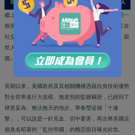
繼上星期發帖文詳細解釋「為什麽中國不會成為另一
個美國」之後，中國外交部部長助理華春瑩近日又在
社交媒體推特上對準美國「十連擊」，連發十圖，跟
世人重溫一下美國「才是世界上最大的『監控帝
國』」的種種證據及真相。
長期以來，美國政府及其相關機構憑藉自身技術優勢
對全世界進行大規模、無差別的監聽竊密，已經到了
肆意妄為、無法無天的地步。華春瑩這個「十連
擊」，可以說是一針見血、切中要害，再次將美國這
個臭名昭著的「監控帝國」的醜惡面目曝光於世。