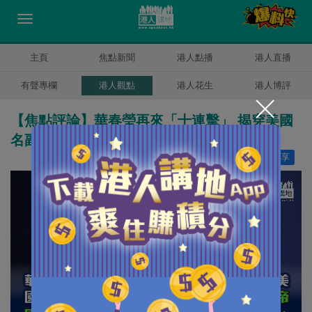
主頁
焦點新聞
港人點播
港人直播
有聲專欄
港人觀點
港人花生
港人博評
【焦點評論】華春瑩再來「十連擊」 揭穿美國
名副其實「監控帝國」！
讚好
46
分享