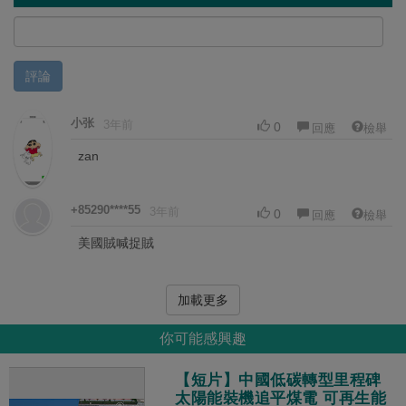
評論
小张
3年前
0
回應
檢舉
zan
+85290****55
3年前
0
回應
檢舉
美國賊喊捉賊
加載更多
你可能感興趣
【短片】中國低碳轉型里程碑
太陽能裝機追平煤電 可再生能