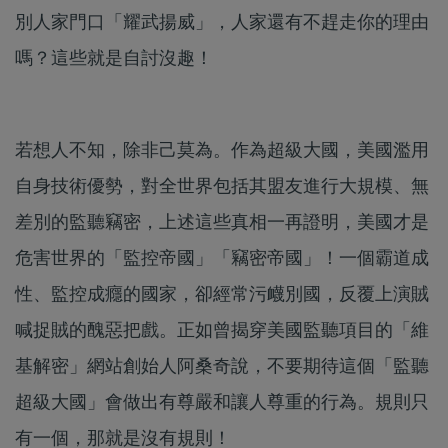
別人家門口「耀武揚威」，人家還有不趕走你的理由
嗎？這些就是自討沒趣！
若想人不知，除非己莫為。作為超級大國，美國濫用
自身技術優勢，對全世界包括其盟友進行大規模、無
差別的監聽竊密，上述這些真相一再證明，美國才是
危害世界的「監控帝國」「竊密帝國」！一個霸道成
性、監控成癮的國家，卻經常污衊別國，反覆上演賊
喊捉賊的醜惡把戲。正如曾揭穿美國監聽項目的「維
基解密」網站創始人阿桑奇說，不要期待這個「監聽
超級大國」會做出有尊嚴和讓人尊重的行為。規則只
有一個，那就是沒有規則！