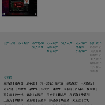
焦點新聞
港人點播
有聲專欄
港人觀點
港人花生
港人博評
關於我們
港人直播
編輯觀點
博客館
私隱聲明
所有觀點
所有博評
免責條款
版權聲明
加入我們
聯絡我們
刊登廣告
爆料快
博客館
屈穎妍
|
張瑞蓮
|
顧敏康
|
《港人講地》編輯室
|
焦點短打
|
一周圈點
|
周末短打
|
劉炳章
|
梁世民
|
馬浩文
|
何濼生
|
原姿晴
|
許紹基
|
麥國華
|
郭文緯
|
錢一帆
|
秦島
|
胡曉明
|
周浩鼎
|
田北辰
|
鄔滿海
|
季霆剛
|
王惠貞
|
周伯展
|
潘麗瓊
|
葉慶寧
|
陳建強
|
馬恩國
|
周全浩
|
方舟
|