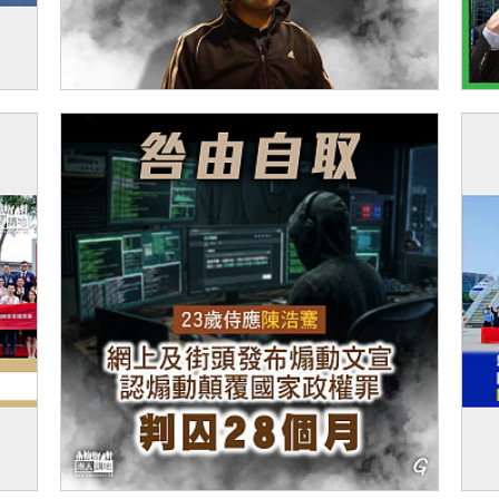
【今日網圖】反思己過
【