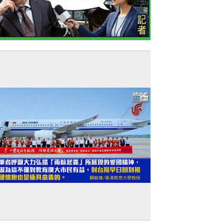
今日網圖】羅奇又轉軚？