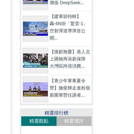
價值 DeepSeek...
【建軍節特輯】
轟-6N掛「驚雷-1」
空射彈道導彈首公
開...
提
【後顧無憂】港人北
話
上購物再添新保障
大灣區跨境消費...
籲
合
【青少年軍事夏令
營】施俊輝走進粉嶺
新圍軍營任講者...
傷
精選排行榜
精選觀點
精選博評