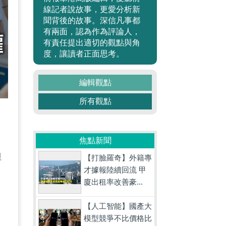
線記者說故事，更愛分析新
聞背後的故事。深信凡事都
有兩面，認為作為評論人，
有責任提出適切的觀點與角
度，讓讀者正面思考。
編輯觀點
所有觀點
戴
焦點新聞
但
【打臉羅奇】外籍專
才據報陸續回流 甲
，
廈出租率改善豪...
從
【人工智能】國產大
模型競爭不比價格比