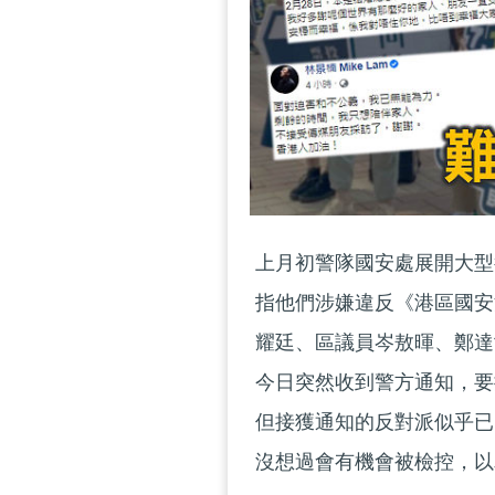
上月初警隊國安處展開大型
指他們涉嫌違反《港區國安
耀廷、區議員岑敖暉、鄭達
今日突然收到警方通知，要
但接獲通知的反對派似乎已
沒想過會有機會被檢控，以