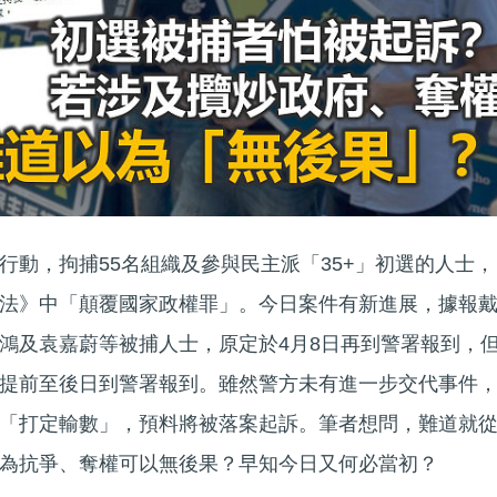
行動，拘捕55名組織及參與民主派「35+」初選的人士，
法》中「顛覆國家政權罪」。今日案件有新進展，據報
鴻及袁嘉蔚等被捕人士，原定於4月8日再到警署報到，
提前至後日到警署報到。雖然警方未有進一步交代事件
「打定輸數」，預料將被落案起訴。筆者想問，難道就
為抗爭、奪權可以無後果？早知今日又何必當初？