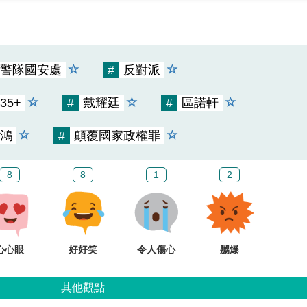
警隊國安處
#
反對派
35+
#
戴耀廷
#
區諾軒
鴻
#
顛覆國家政權罪
8
8
1
2
心心眼
好好笑
令人傷心
嬲爆
其他觀點