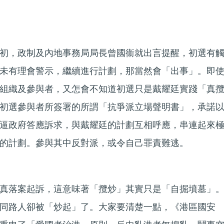
初，政制及內地事務局局長曾國衞就出言提醒，初選有
未有理會警示，繼續進行計劃，那當然會「出事」。即
組織及參與者，又怎會不知道初選只是戴耀廷實踐「真
初選參與者所簽署的所謂「抗爭派立場聲明書」，承諾
逼政府答應訴求，與戴耀廷的計劃互相呼應，串連起來
的計劃。參與其中反對派，或令自己罪責難逃。
真落案起訴，這意味著「攬炒」其實只是「自掘墳墓」
同路人卻被「炒起」了。大家要清楚一點，《港區國安