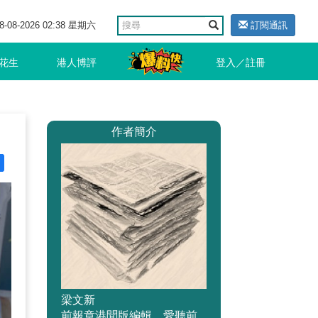
8-08-2026 02:38 星期六
訂閱通訊
花生
港人博評
登入／註冊
作者簡介
梁文新
前報章港聞版編輯，愛聽前