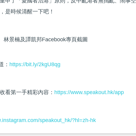
重申了「愛國者治港」原則，反中亂港者無搗亂、鬧事
，是時候清醒一下吧！
林景楠及譚凱邦Facebook專頁截圖
頻道：
https://bit.ly/2kgU8qg
收看第一手精彩內容：
https://www.speakout.hk/app
w.instagram.com/speakout_hk/?hl=zh-hk