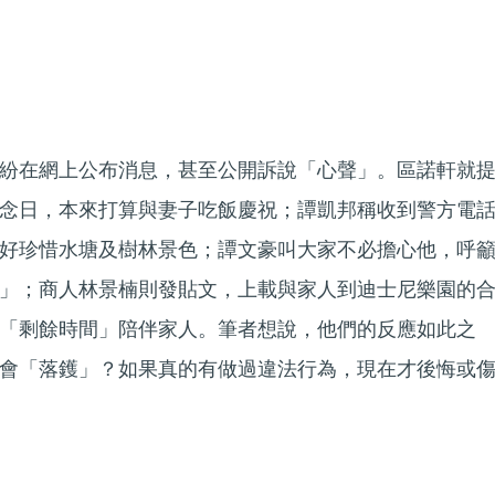
紛在網上公布消息，甚至公開訴說「心聲」。區諾軒就
念日，本來打算與妻子吃飯慶祝；譚凱邦稱收到警方電
好珍惜水塘及樹林景色；譚文豪叫大家不必擔心他，呼
」；商人林景楠則發貼文，上載與家人到迪士尼樂園的
「剩餘時間」陪伴家人。筆者想說，他們的反應如此之
會「落鑊」？如果真的有做過違法行為，現在才後悔或