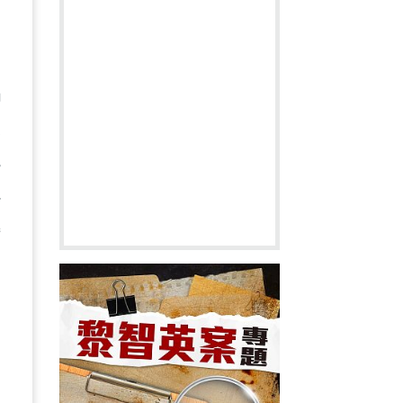
觸
使
攬
以
極
。