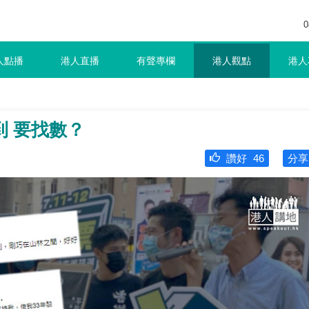
0
人點播
港人直播
有聲專欄
港人觀點
港人
 要找數？
讚好
46
分享