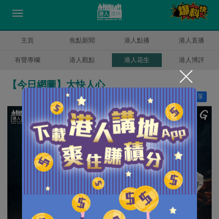
主頁
焦點新聞
港人點播
港人直播
有聲專欄
港人觀點
港人花生
港人博評
【今日網圖】大快人心
讚好
5
分享