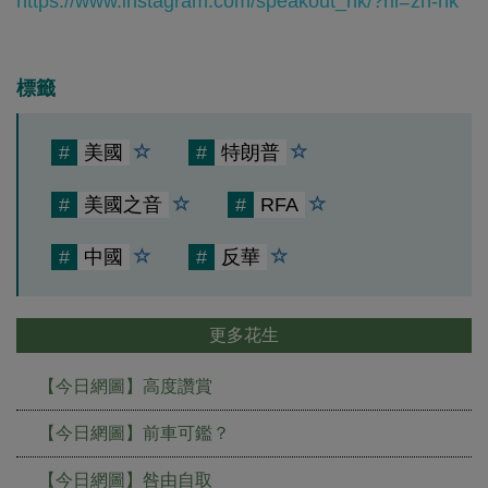
https://www.instagram.com/speakout_hk/?hl=zh-hk
標籤
#
美國
#
特朗普
#
美國之音
#
RFA
#
中國
#
反華
更多花生
【今日網圖】高度讚賞
【今日網圖】前車可鑑？
【今日網圖】咎由自取