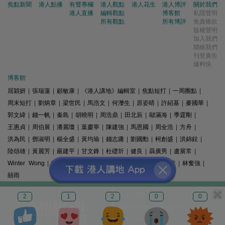
焦點新聞
港人點播
有聲專欄
港人觀點
港人花生
港人博評
關於我們
港人直播
編輯觀點
博客館
私隱聲明
所有觀點
所有博評
免責條款
版權聲明
加入我們
聯絡我們
刊登廣告
爆料快
博客館
屈穎妍
|
張瑞蓮
|
顧敏康
|
《港人講地》編輯室
|
焦點短打
|
一周圈點
|
周末短打
|
劉炳章
|
梁世民
|
馬浩文
|
何濼生
|
原姿晴
|
許紹基
|
麥國華
|
郭文緯
|
錢一帆
|
秦島
|
胡曉明
|
周浩鼎
|
田北辰
|
鄔滿海
|
季霆剛
|
王惠貞
|
周伯展
|
潘麗瓊
|
葉慶寧
|
陳建強
|
馬恩國
|
周全浩
|
方舟
|
洪為民
|
鄧淑明
|
楊全盛
|
黃均瑜
|
錢志庸
|
劉國勳
|
柯創盛
|
洪錦鉉
|
陸頌雄
|
黃麗芳
|
嚴建平
|
甘文鋒
|
杜礎圻
|
健良
|
聶廣男
|
盧展常
|
Winter Wong
|
K2
|
梁文新
|
羅崑
|
姚銘
|
陳志豪
|
精選文章
|
林奮強
|
囍雨
© 港人講地
2
1
2
0
0
電郵: speakout@speakout.hk
傳真: 85228041301