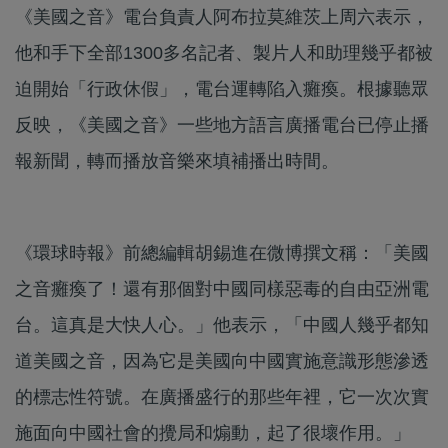
《美國之音》電台負責人阿布拉莫維茨上周六表示，
他和手下全部1300多名記者、製片人和助理幾乎都被
迫開始「行政休假」，電台運轉陷入癱瘓。根據聽眾
反映，《美國之音》一些地方語言廣播電台已停止播
報新聞，轉而播放音樂來填補播出時間。
《環球時報》前總編輯胡錫進在微博撰文稱：「美國
之音癱瘓了！還有那個對中國同樣惡毒的自由亞洲電
台。這真是大快人心。」他表示，「中國人幾乎都知
道美國之音，因為它是美國向中國實施意識形態滲透
的標志性符號。在廣播盛行的那些年裡，它一次次實
施面向中國社會的攪局和煽動，起了很壞作用。」