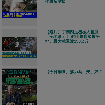
作戰新突破
【短片】宇樹四足機械人征服
「全地形」！ 翻山越嶺如履平
地、最大載重達150公斤
【今日網圖】落力為「美」好？