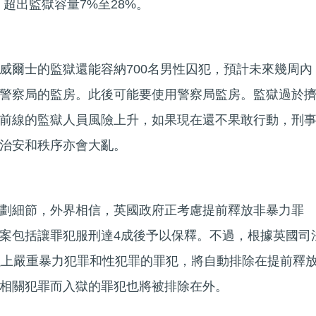
人，超出監獄容量7%至28%。
威爾士的監獄還能容納700名男性囚犯，預計未來幾周內
警察局的監房。此後可能要使用警察局監房。監獄過於
前線的監獄人員風險上升，如果現在還不果敢行動，刑
治安和秩序亦會大亂。
劃細節，外界相信，英國政府正考慮提前釋放非暴力罪
案包括讓罪犯服刑達4成後予以保釋。不過，根據英國司
以上嚴重暴力犯罪和性犯罪的罪犯，將自動排除在提前釋
相關犯罪而入獄的罪犯也將被排除在外。