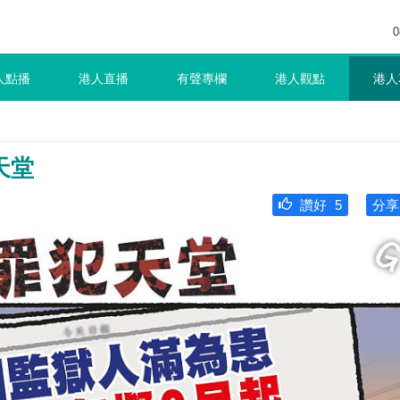
0
人點播
港人直播
有聲專欄
港人觀點
港人
天堂
讚好
5
分享