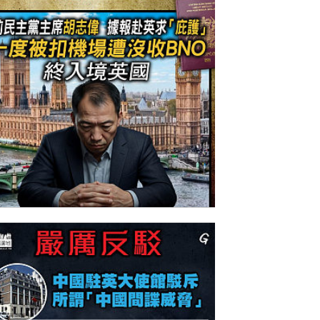
今日網圖】狼狽出逃