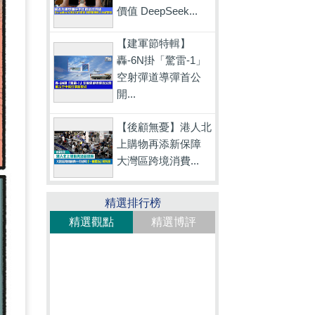
價值 DeepSeek...
【建軍節特輯】
轟-6N掛「驚雷-1」
空射彈道導彈首公
開...
【後顧無憂】港人北
上購物再添新保障
大灣區跨境消費...
精選排行榜
精選觀點
精選博評