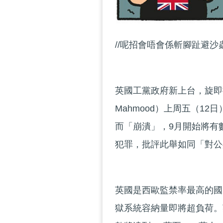
//呢招會唔會係斬腳趾避沙
英國工黨政府新上台，旋即推
Mahmood）上周五（1
而「崩潰」，9月開始將有
犯罪，批評此舉如同「對公
英國是西歐監禁率最高的國
獄系統容納量即將超負荷。