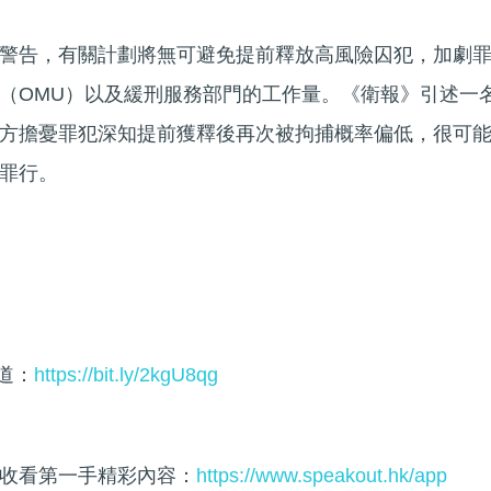
警告，有關計劃將無可避免提前釋放高風險囚犯，加劇
（OMU）以及緩刑服務部門的工作量。《衛報》引述一
方擔憂罪犯深知提前獲釋後再次被拘捕概率偏低，很可
罪行。
頻道：
https://bit.ly/2kgU8qg
收看第一手精彩內容：
https://www.speakout.hk/app