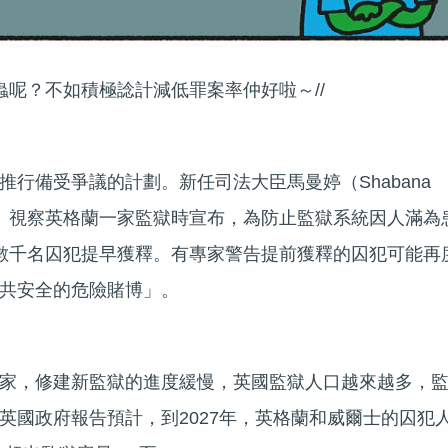
蟲呢？不如積極諗計減低罪案率仲好啦～//
行備受爭議的計劃。新任司法大臣馬曼婷（Shabana
2日）視察英格蘭一家監獄時宣布，為防止監獄系統因人滿為
數千名囚犯提早獲釋。有專家警告提前獲釋的囚犯可能再
共安全的危險賭博」。
家，修建新監獄的進度緩慢，英國監獄人口越來越多，
英國政府報告預計，到2027年，英格蘭和威爾士的囚犯