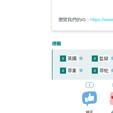
瀏覽我們的IG：
https://ww
標籤
#
英國
#
監獄
#
罪案
#
罪犯
1
好正