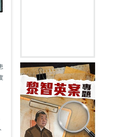
患
度
監
人