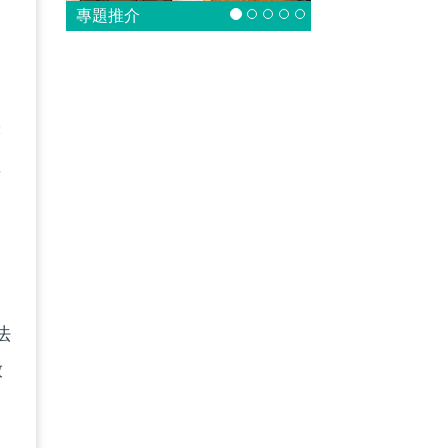
專題推介
擠
事
法
放