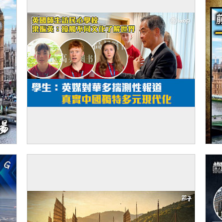
【短片】英國師生訪民心學校 梁振英：接觸
【
不同文化了解世界 學生：英媒對華多揣測性
報道 真實中國獨特多元現代化