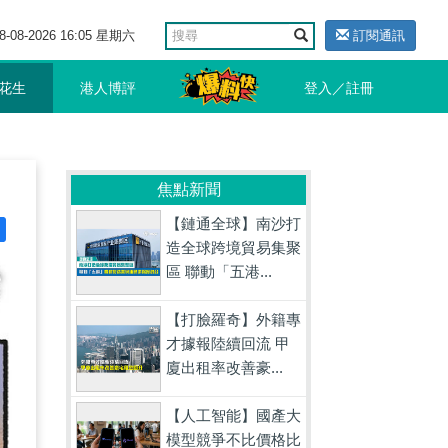
8-08-2026 16:05 星期六
訂閱通訊
花生
港人博評
登入／註冊
焦點新聞
【鏈通全球】南沙打
造全球跨境貿易集聚
區 聯動「五港...
【打臉羅奇】外籍專
才據報陸續回流 甲
廈出租率改善豪...
【人工智能】國產大
模型競爭不比價格比