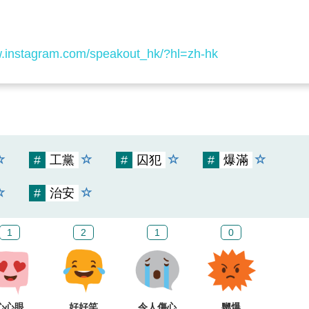
w.instagram.com/speakout_hk/?hl=zh-hk
#
工黨
#
囚犯
#
爆滿
#
治安
1
2
1
0
心心眼
好好笑
令人傷心
嬲爆