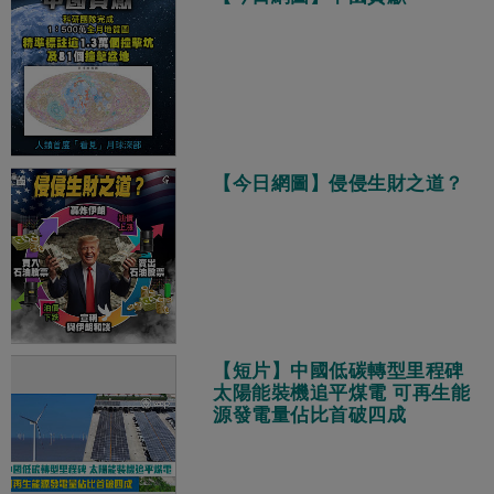
【今日網圖】侵侵生財之道？
【短片】中國低碳轉型里程碑
太陽能裝機追平煤電 可再生能
源發電量佔比首破四成