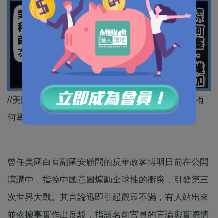
//美國政客對民眾洗腦，灌輸反華思想，好彩都仲有
何塞・維加呢啲清醒嘅人！//
曾任美國白宮副國安顧問的反華政客博明日前在公開
演講中，指控中國意圖煽動全球性的衝突，引發第三
次世界大戰。其言論迅即引起觀眾不滿，有人站出來
並依據事實作出反駁，指該名前官員的言論與實際情