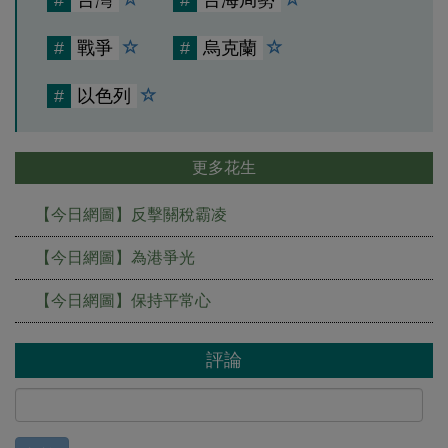
#
台灣
#
台海局勢
#
戰爭
#
烏克蘭
#
以色列
更多花生
【今日網圖】反擊關稅霸凌
【今日網圖】為港爭光
【今日網圖】保持平常心
評論