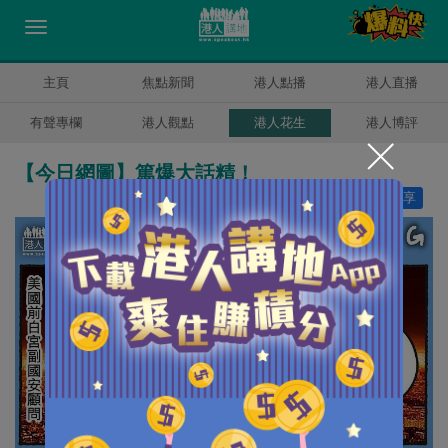
主頁
焦點新聞
港人點播
港人直播
有聲專欄
港人觀點
港人花生
港人博評
【今日網圖】篤爆大話精！
讚好
30
分享