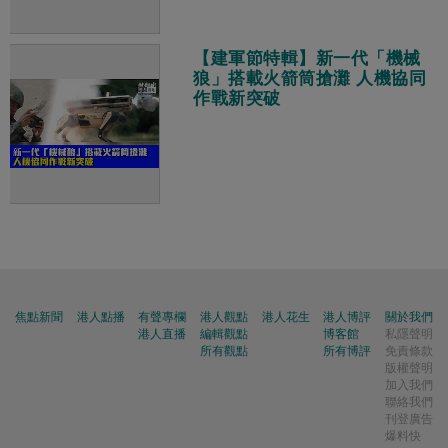
【建軍節特輯】新一代「機械
狼」搭載火箭筒搶灘 人機協同
作戰新突破
焦點新聞
港人點播
有聲專欄
港人觀點
港人花生
港人博評
關於我們
港人直播
編輯觀點
博客館
私隱聲明
所有觀點
所有博評
免責條款
版權聲明
加入我們
聯絡我們
刊登廣告
爆料快