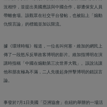
況相悖，並提出美國應該與中國合作，卻遭保安人員
帶離會場。該觀眾在社交平台發帖，也被貼上「煽動
仇恨言論」的標籤並加以限流。
據《環球時報》報道，一位名叫何塞・維加的網民上
傳了一段怒斥反華政客博明的影片。維加指博明在演
講時指稱「中國在煽動第三次世界大戰」。該說法讓
他和朋友極為不滿，二人先後起身抨擊博明的錯誤言
論。
事發於7月1日美國「亞洲協會」在紐約舉辦的一場活