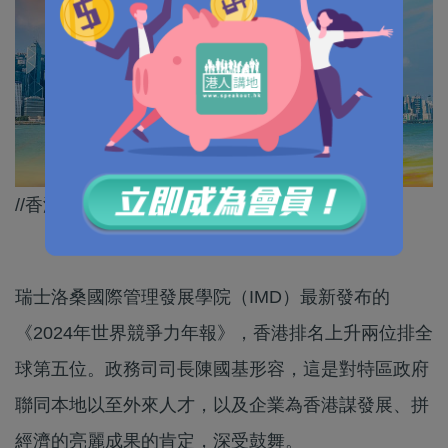
//香港用實力話畀大家知，香港仲有排玩呀！//
瑞士洛桑國際管理發展學院（IMD）最新發布的
《2024年世界競爭力年報》，香港排名上升兩位排全
球第五位。政務司司長陳國基形容，這是對特區政府
聯同本地以至外來人才，以及企業為香港謀發展、拼
經濟的亮麗成果的肯定，深受鼓舞。