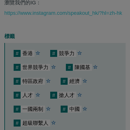
瀏覽我們的IG：
https://www.instagram.com/speakout_hk/?hl=zh-hk
標籤
#
香港
#
競爭力
#
世界競爭力
#
陳國基
#
特區政府
#
經濟
#
人才
#
搶人才
#
一國兩制
#
中國
#
超級聯繫人