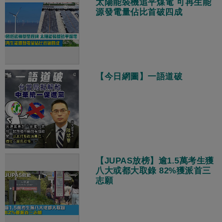
太陽能裝機追平煤電 可再生能
源發電量佔比首破四成
【今日網圖】一語道破
【JUPAS放榜】逾1.5萬考生獲
八大或都大取錄 82%獲派首三
志願