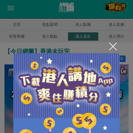
主頁
焦點新聞
港人點播
港人直播
有聲專欄
港人觀點
港人花生
港人博評
【今日網圖】香港未玩完
讚好
38
分享