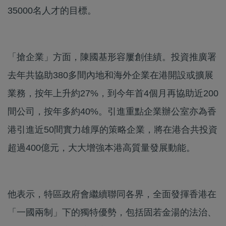
35000名人才的目標。
「搶企業」方面，陳國基形容屢創佳績。投資推廣署
去年共協助380多間內地和海外企業在港開設或擴展
業務，按年上升約27%，到今年首4個月再協助近200
間公司，按年多約40%。引進重點企業辦公室亦為香
港引進近50間實力雄厚的策略企業，將在港合共投資
超過400億元，大大增強本港高質量發展動能。
他表示，特區政府會繼續聯同各界，全面發揮香港在
「一國兩制」下的獨特優勢，包括固若金湯的法治、