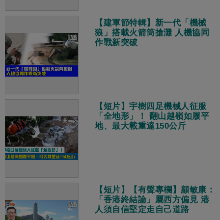
【建軍節特輯】新一代「機械
狼」搭載火箭筒搶灘 人機協同
作戰新突破
【短片】宇樹四足機械人征服
「全地形」！ 翻山越嶺如履平
地、最大載重達150公斤
【短片】【有聲專欄】顧敏康：
「香港終結論」屬西方偏見 港
人須自信堅定走自己道路