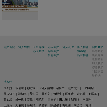
焦點新聞
港人點播
有聲專欄
港人觀點
港人花生
港人博評
關於我們
港人直播
編輯觀點
博客館
私隱聲明
所有觀點
所有博評
免責條款
版權聲明
加入我們
聯絡我們
刊登廣告
爆料快
博客館
屈穎妍
|
張瑞蓮
|
顧敏康
|
《港人講地》編輯室
|
焦點短打
|
一周圈點
|
周末短打
|
劉炳章
|
梁世民
|
馬浩文
|
何濼生
|
原姿晴
|
許紹基
|
麥國華
|
郭文緯
|
錢一帆
|
秦島
|
胡曉明
|
周浩鼎
|
田北辰
|
鄔滿海
|
季霆剛
|
王惠貞
|
周伯展
|
潘麗瓊
|
葉慶寧
|
陳建強
|
馬恩國
|
周全浩
|
方舟
|