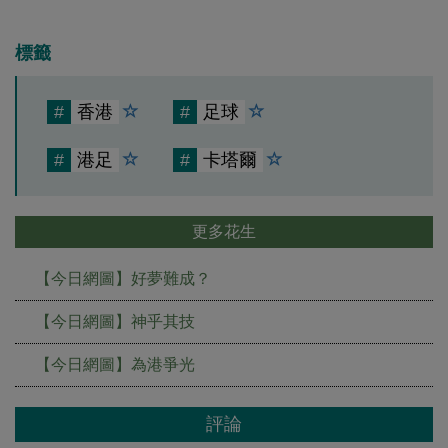
標籤
#
香港
#
足球
#
港足
#
卡塔爾
更多花生
【今日網圖】好夢難成？
【今日網圖】神乎其技
【今日網圖】為港爭光
評論