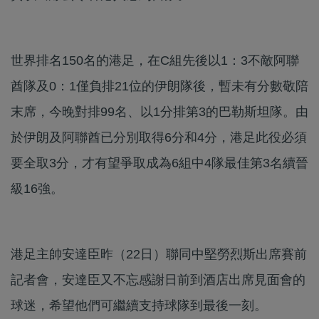
世界排名150名的港足，在C組先後以1：3不敵阿聯
酋隊及0：1僅負排21位的伊朗隊後，暫未有分數敬陪
末席，今晚對排99名、以1分排第3的巴勒斯坦隊。由
於伊朗及阿聯酋已分別取得6分和4分，港足此役必須
要全取3分，才有望爭取成為6組中4隊最佳第3名續晉
級16強。
港足主帥安達臣昨（22日）聯同中堅勞烈斯出席賽前
記者會，安達臣又不忘感謝日前到酒店出席見面會的
球迷，希望他們可繼續支持球隊到最後一刻。