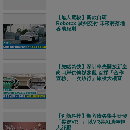
【無人駕駛】新款自研
Robotaxi廣州交付 未來將落地
香港深圳
【先睹為快】深圳率先開放新皇
崗口岸供傳媒參觀 首採「合作
查驗、一次放行」旅檢大樓直連
地鐵站
【創新科技】聖方濟各學生研發
「柔視VR+」 以VR與AI助年輕
人紓壓