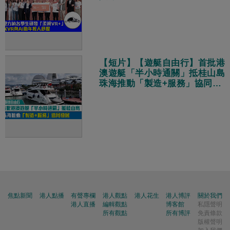
【短片】【遊艇自由行】首批港
澳遊艇「半小時通關」抵桂山島
珠海推動「製造+服務」協同發
展
焦點新聞
港人點播
有聲專欄
港人觀點
港人花生
港人博評
關於我們
港人直播
編輯觀點
博客館
私隱聲明
所有觀點
所有博評
免責條款
版權聲明