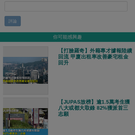
評論
你可能感興趣
【打臉羅奇】外籍專才據報陸續
回流 甲廈出租率改善豪宅租金
回升
【JUPAS放榜】逾1.5萬考生獲
八大或都大取錄 82%獲派首三
志願