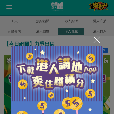
主頁
焦點新聞
港人點播
港人直播
有聲專欄
港人觀點
港人花生
港人博評
【今日網圖】力爭出線
讚好
5
分享