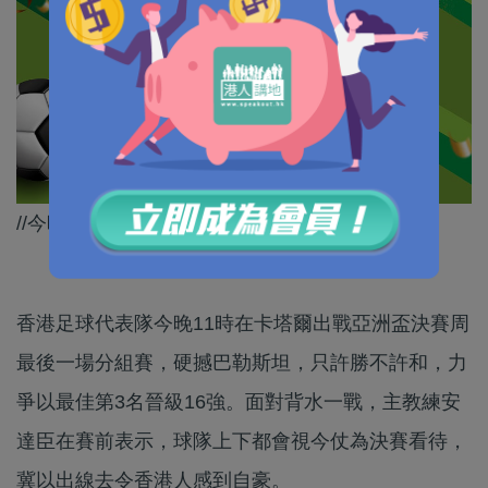
//今晚全城齊齊撐港隊！//
香港足球代表隊今晚11時在卡塔爾出戰亞洲盃決賽周
最後一場分組賽，硬撼巴勒斯坦，只許勝不許和，力
爭以最佳第3名晉級16強。面對背水一戰，主教練安
達臣在賽前表示，球隊上下都會視今仗為決賽看待，
冀以出線去令香港人感到自豪。