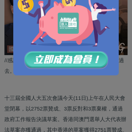
//感謝中央全力支持香港抗疫！希望疫情可以盡快過
去。//
十三屆全國人大五次會議今天(11日)上午在人民大會
堂閉幕，以2752票贊成、3票反對和3票棄權，通過
政府工作報告決議草案。香港同澳門選舉人大代表辦
法草案亦獲通過，其中香港的草案獲得2751票贊成、