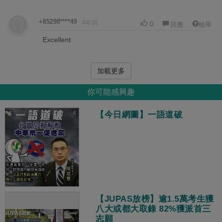
+85298****49
4年前
0
回應
檢舉
Excellent
加載更多
你可能感興趣
【今日網圖】一語道破
【JUPAS放榜】逾1.5萬考生獲
八大或都大取錄 82%獲派首三
志願