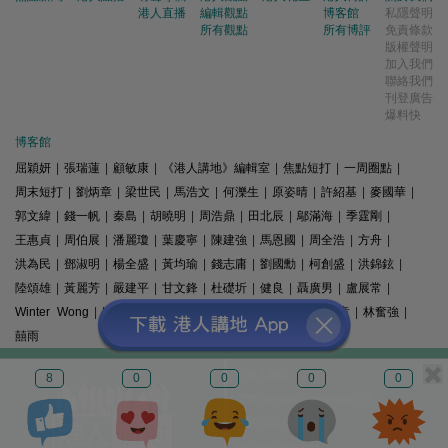
港人直播
編輯觀點
博客館
私隱聲明
所有觀點
所有博評
免責條款
版權聲明
加入我們
聯絡我們
刊登廣告
爆料快
博客館
屈穎妍
|
張瑞蓮
|
顧敏康
|
《港人講地》編輯室
|
焦點短打
|
一周圈點
|
周末短打
|
劉炳章
|
梁世民
|
馬浩文
|
何濼生
|
原姿晴
|
許紹基
|
麥國華
|
郭文緯
|
錢一帆
|
秦島
|
胡曉明
|
周浩鼎
|
田北辰
|
鄔滿海
|
季霆剛
|
王惠貞
|
周伯展
|
潘麗瓊
|
葉慶寧
|
陳建強
|
馬恩國
|
周全浩
|
方舟
|
洪為民
|
鄧淑明
|
楊全盛
|
黃均瑜
|
錢志庸
|
劉國勳
|
柯創盛
|
洪錦鉉
|
陸頌雄
|
黃麗芳
|
嚴建平
|
甘文鋒
|
杜礎圻
|
健良
|
聶廣男
|
盧展常
|
Winter Wong
|
K2
|
梁文新
|
羅崑
|
姚銘
|
陳志豪
|
精選文章
|
林奮強
|
囍雨
© 港人講地
8
0
0
0
0
電郵: speakout@speakout.hk
傳真: 85228041301
All rights reserved.