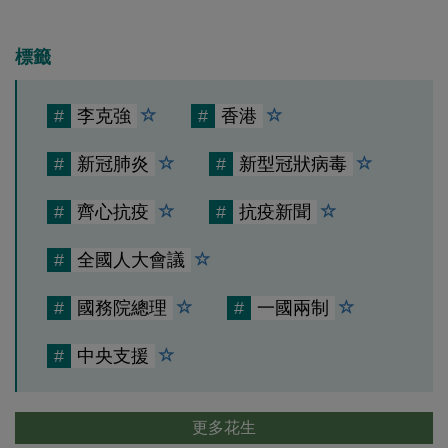
標籤
#
李克強
#
香港
#
新冠肺炎
#
新型冠狀病毒
#
齊心抗疫
#
抗疫新聞
#
全國人大會議
#
國務院總理
#
一國兩制
#
中央支援
更多花生