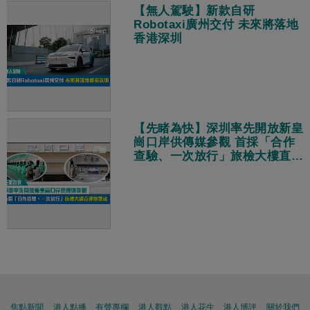
【無人駕駛】新款自研
Robotaxi廣州交付 未來將落地
香港深圳
【先睹為快】深圳率先開放新皇
崗口岸供傳媒參觀 首採「合作
查驗、一次放行」旅檢大樓直連
地鐵站
焦點新聞
港人點播
有聲專欄
港人觀點
港人花生
港人博評
關於我們