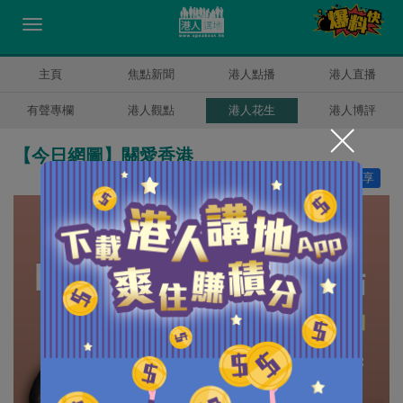
主頁
焦點新聞
港人點播
港人直播
有聲專欄
港人觀點
港人花生
港人博評
【今日網圖】關愛香港
讚好
9
分享