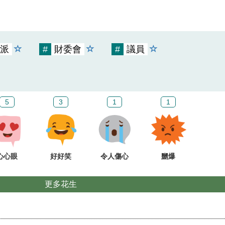
派
#
財委會
#
議員
5
3
1
1
心心眼
好好笑
令人傷心
嬲爆
更多花生