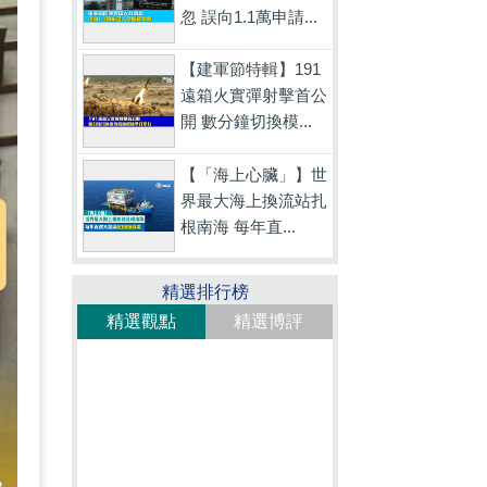
忽 誤向1.1萬申請...
【建軍節特輯】191
遠箱火實彈射擊首公
開 數分鐘切換模...
【「海上心臟」】世
界最大海上換流站扎
根南海 每年直...
精選排行榜
精選觀點
精選博評