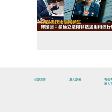
【打擊騙案】AI深偽技術騙案頻生 林定
積極立法阻非法盜用肖像行騙
焦點新聞
港人點播
有聲
港人