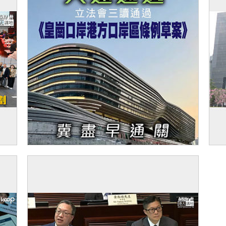
 考
【今日網圖】火速通過
【
郵
準