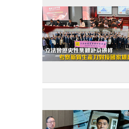
【赴京研修】立法會歷史性集體赴京研修
察新質生產力對接國家規劃