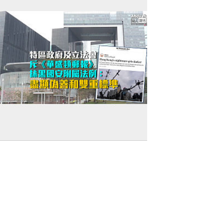
強烈譴責】特區政府及立法會斥《華盛頓
報》抹黑國安附屬法例：盡顯偽善和雙重標