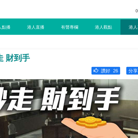
0
人點播
港人直播
有聲專欄
港人觀點
港人
 財到手
讚好
26
分享