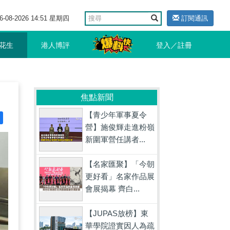
6-08-2026 14:51 星期四
訂閱通訊
花生
港人博評
登入／註冊
焦點新聞
【青少年軍事夏令
營】施俊輝走進粉嶺
新圍軍營任講者...
【名家匯聚】「今朝
更好看」名家作品展
會展揭幕 齊白...
【JUPAS放榜】東
華學院證實因人為疏