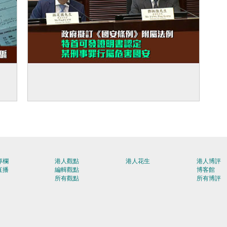
國：
【完善機制】政府擬訂《國安條例》附屬法
例 特首可發證明書認定某刑事罪行屬危害國
安
專欄
港人觀點
港人花生
港人博評
直播
編輯觀點
博客館
所有觀點
所有博評