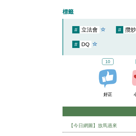
標籤
#
立法會
#
攬炒
#
DQ
10
好正
【今日網圖】放馬過來