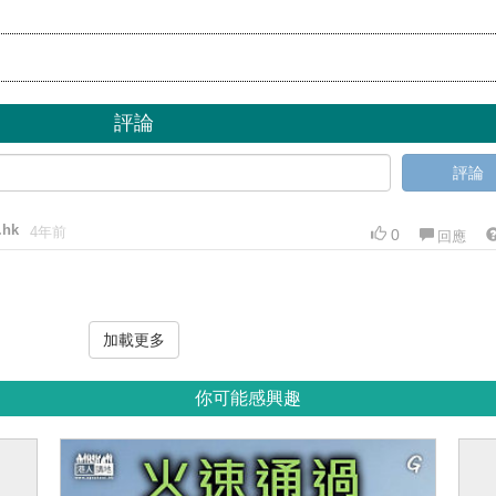
評論
評論
.hk
4年前
0
回應
加載更多
你可能感興趣