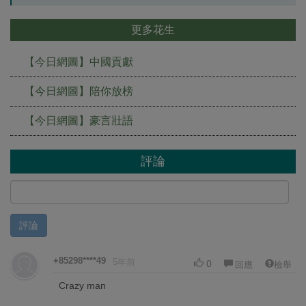
更多花生
【今日網圖】中國貢獻
【今日網圖】陪你放榜
【今日網圖】豪言壯語
評論
評論
+85298****49
5年前
0
回應
檢舉
Crazy man