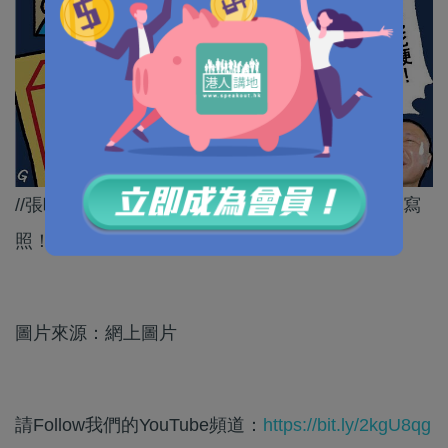
//張曉明主任今朝講呢兩句金句，確實係戴耀廷嘅寫
照！//
圖片來源：網上圖片
請Follow我們的YouTube頻道：
https://bit.ly/2kgU8qg