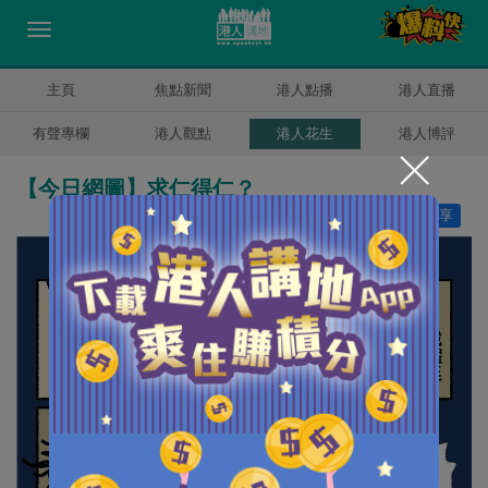
主頁
焦點新聞
港人點播
港人直播
有聲專欄
港人觀點
港人花生
港人博評
【今日網圖】求仁得仁？
讚好
45
分享