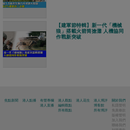
【建軍節特輯】新一代「機械
狼」搭載火箭筒搶灘 人機協同
作戰新突破
焦點新聞
港人點播
有聲專欄
港人觀點
港人花生
港人博評
關於我們
港人直播
編輯觀點
博客館
私隱聲明
所有觀點
所有博評
免責條款
版權聲明
加入我們
聯絡我們