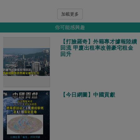
加載更多
你可能感興趣
【打臉羅奇】外籍專才據報陸續
回流 甲廈出租率改善豪宅租金
回升
【今日網圖】中國貢獻