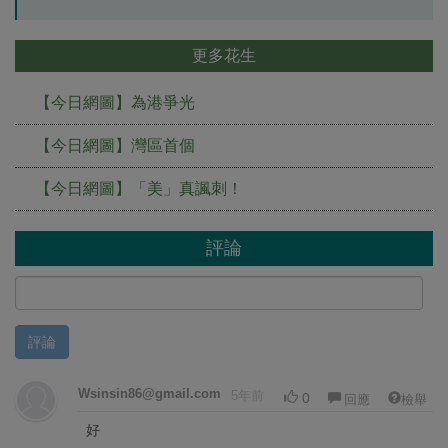
更多花生
【今日網圖】為港爭光
【今日網圖】灣區首個
【今日網圖】「美」真諷刺！
評論
評論
Wsinsin86@gmail.com
5年前
0
回應
檢舉
好