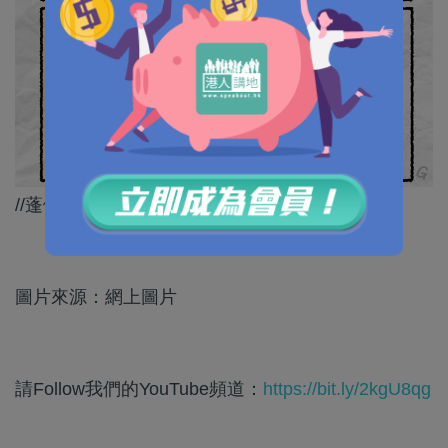
//蓬佩奧制裁制上癮，瘋狂之至！//
圖片來源：網上圖片
請Follow我們的YouTube頻道：
https://bit.ly/2kgU8qg