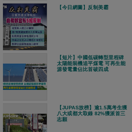
【今日網圖】反制美霸
【短片】中國低碳轉型里程碑
太陽能裝機追平煤電 可再生能
源發電量佔比首破四成
【JUPAS放榜】逾1.5萬考生獲
八大或都大取錄 82%獲派首三
志願