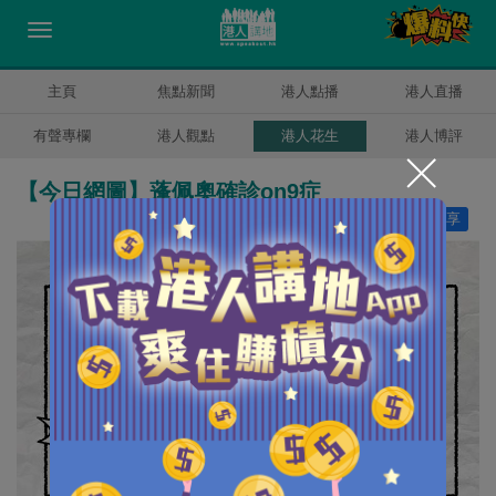
主頁
焦點新聞
港人點播
港人直播
有聲專欄
港人觀點
港人花生
港人博評
【今日網圖】蓬佩奧確診on9症
讚好
18
分享