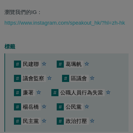
瀏覽我們的IG：
https://www.instagram.com/speakout_hk/?hl=zh-hk
標籤
#
民建聯
#
葛珮帆
#
議會監察
#
區議會
#
廉署
#
公職人員行為失當
#
楊岳橋
#
公民黨
#
民主黨
#
政治打壓