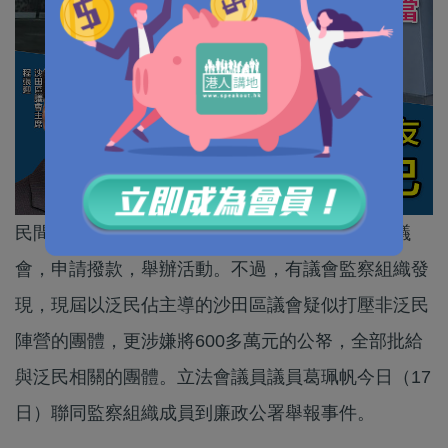
民間團體和法團只要符合資格，每年可向各區區議
會，申請撥款，舉辦活動。不過，有議會監察組織發
現，現屆以泛民佔主導的沙田區議會疑似打壓非泛民
陣營的團體，更涉嫌將600多萬元的公帑，全部批給
與泛民相關的團體。立法會議員議員葛珮帆今日（17
日）聯同監察組織成員到廉政公署舉報事件。