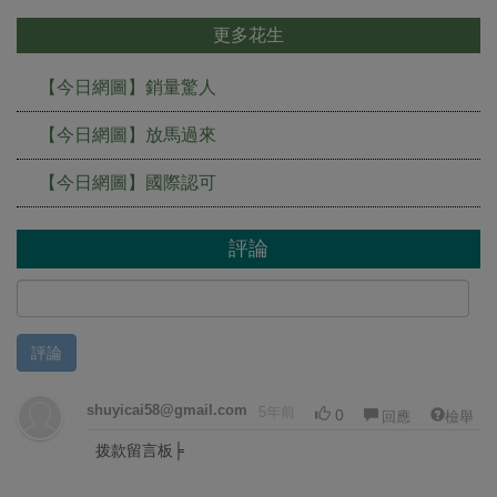
更多花生
【今日網圖】銷量驚人
【今日網圖】放馬過來
【今日網圖】國際認可
評論
評論
shuyicai58@gmail.com
5年前
0
回應
檢舉
拨款留言板╞