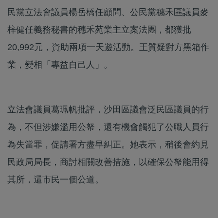
民黨立法會議員楊岳橋任顧問、公民黨穗禾區議員麥
梓健任義務秘書的穗禾苑業主立案法團，都獲批
20,992元，資助兩項一天遊活動。王質疑對方黑箱作
業，變相「專益自己人」。
立法會議員葛珮帆批評，沙田區議會泛民區議員的行
為，不但涉嫌濫用公帑，還有機會觸犯了公職人員行
為失當罪，促請署方盡早糾正。她表示，稍後會約見
民政局局長，商討相關改善措施，以確保公帑能用得
其所，還市民一個公道。