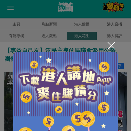
主頁
焦點新聞
港人點播
港人直播
有聲專欄
港人觀點
港人花生
港人博評
【專益自己友】泛民主導的區議會濫用公帑、
團體到廉署舉報公職人員行為失當
讚好
7
分享