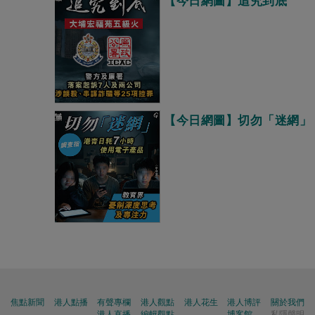
【今日網圖】追究到底
【今日網圖】切勿「迷網」
焦點新聞
港人點播
有聲專欄
港人觀點
港人花生
港人博評
關於我們
港人直播
編輯觀點
博客館
私隱聲明