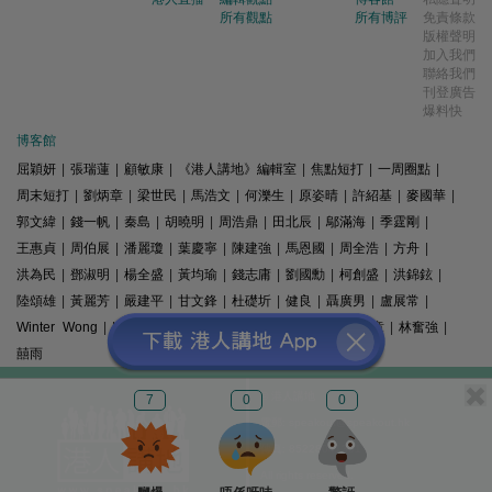
所有觀點
所有博評
免責條款
版權聲明
加入我們
聯絡我們
刊登廣告
爆料快
博客館
屈穎妍
|
張瑞蓮
|
顧敏康
|
《港人講地》編輯室
|
焦點短打
|
一周圈點
|
周末短打
|
劉炳章
|
梁世民
|
馬浩文
|
何濼生
|
原姿晴
|
許紹基
|
麥國華
|
郭文緯
|
錢一帆
|
秦島
|
胡曉明
|
周浩鼎
|
田北辰
|
鄔滿海
|
季霆剛
|
王惠貞
|
周伯展
|
潘麗瓊
|
葉慶寧
|
陳建強
|
馬恩國
|
周全浩
|
方舟
|
洪為民
|
鄧淑明
|
楊全盛
|
黃均瑜
|
錢志庸
|
劉國勳
|
柯創盛
|
洪錦鉉
|
陸頌雄
|
黃麗芳
|
嚴建平
|
甘文鋒
|
杜礎圻
|
健良
|
聶廣男
|
盧展常
|
Winter Wong
|
K2
|
梁文新
|
羅崑
|
姚銘
|
陳志豪
|
精選文章
|
林奮強
|
囍雨
© 港人講地
7
0
0
電郵: speakout@speakout.hk
傳真: 85228041301
All rights reserved.