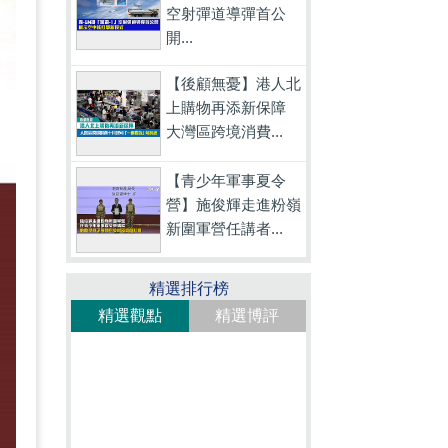
空射彈道導彈首公
開...
【後顧無憂】港人北
上購物再添新保障
大灣區跨境消費...
【青少年軍事夏令
營】施俊輝走進粉嶺
新圍軍營任講者...
精選排行榜
精選觀點
精選博評