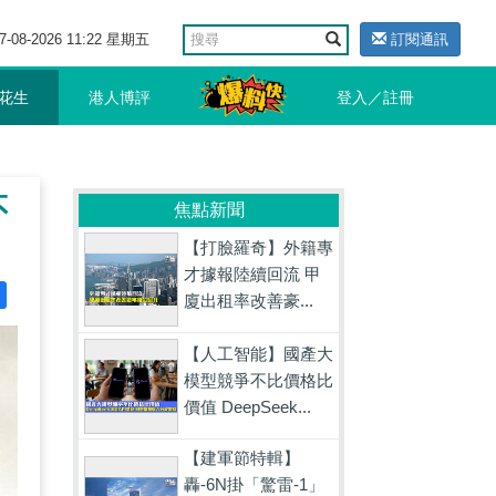
7-08-2026 11:22 星期五
訂閱通訊
花生
港人博評
登入／註冊
不
焦點新聞
【打臉羅奇】外籍專
才據報陸續回流 甲
廈出租率改善豪...
【人工智能】國產大
模型競爭不比價格比
價值 DeepSeek...
【建軍節特輯】
轟-6N掛「驚雷-1」