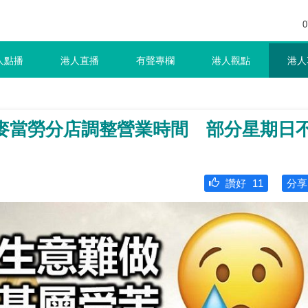
0
人點播
港人直播
有聲專欄
港人觀點
港人
間麥當勞分店調整營業時間 部分星期日
讚好
11
分享