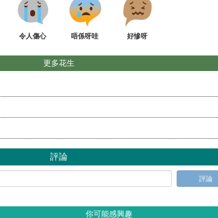
令人傷心
唔係呀哇
好慘呀
更多花生
評論
評論
你可能感興趣