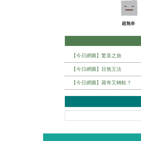
超無奈
【今日網圖】驚喜之旅
【今日網圖】目無王法
【今日網圖】羅奇又轉軚？