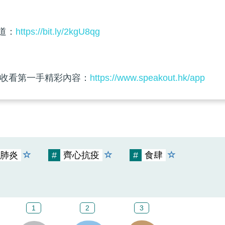
頻道：
https://bit.ly/2kgU8qg
收看第一手精彩內容：
https://www.speakout.hk/app
肺炎
#
齊心抗疫
#
食肆
1
2
3