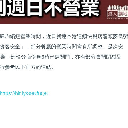
肆均縮短營業時間，近日就連本港連鎖快餐店龍頭麥當
食客安全」，部分餐廳的營業時間會有所調整。是次安
影響，部份分店傍晚6時已經關門，亦有部分會關閉甜品
行參考以下官方的連結。
https://bit.ly/39NfuQ8