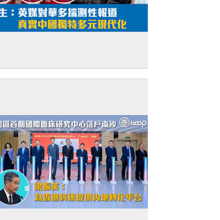
短片】英國師生訪民心學校 梁振英：接觸
同文化了解世界 學生：英媒對華多揣測性
道 真實中國獨特多元現代化