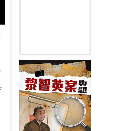
式
主
下
民