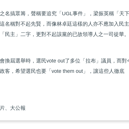
之名搞眾籌，聲稱要追究「UGL事件」，梁振英稱「天
這名稱對不起先賢，而像林卓廷這樣的人亦不應加入民
「民主」二字，更對不起該黨的已故領導人之一司徒華
換屆選舉時，選民vote out了多位「拉布」議員，而對
，希望選民也要「vote them out」，讓這些人徹底
片、大公報