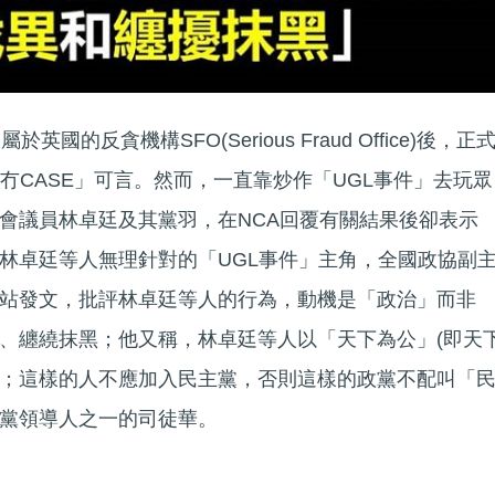
國的反貪機構SFO(Serious Fraud Office)後，正
冇CASE」可言。然而，一直靠炒作「UGL事件」去玩眾
會議員林卓廷及其黨羽，在NCA回覆有關結果後卻表示
林卓廷等人無理針對的「UGL事件」主角，全國政協副
站發文，批評林卓廷等人的行為，動機是「政治」而非
、纏繞抹黑；他又稱，林卓廷等人以「天下為公」(即天
；這樣的人不應加入民主黨，否則這樣的政黨不配叫「
黨領導人之一的司徒華。