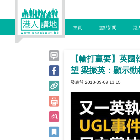
主頁
焦點新聞
港
【輸打贏要】英國執
望 梁振英：顯示
發表於 2018-09-09 13:15