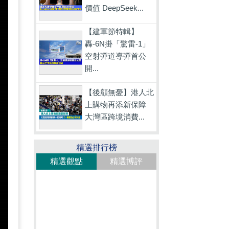
價值 DeepSeek...
【建軍節特輯】
轟-6N掛「驚雷-1」
空射彈道導彈首公
開...
【後顧無憂】港人北
上購物再添新保障
大灣區跨境消費...
精選排行榜
精選觀點
精選博評