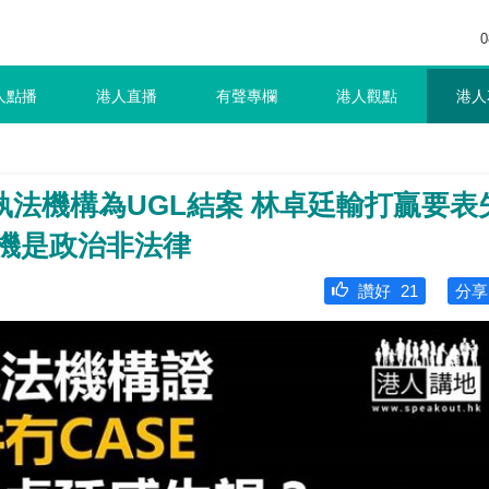
0
人點播
港人直播
有聲專欄
港人觀點
港人
法機構為UGL結案 林卓廷輸打贏要表
動機是政治非法律
讚好
21
分享