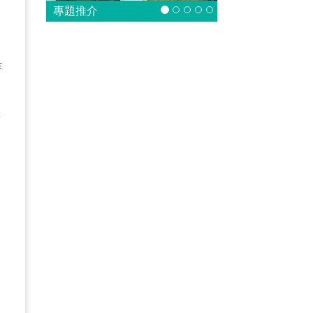
專題推介
，
作
査
等
民
報