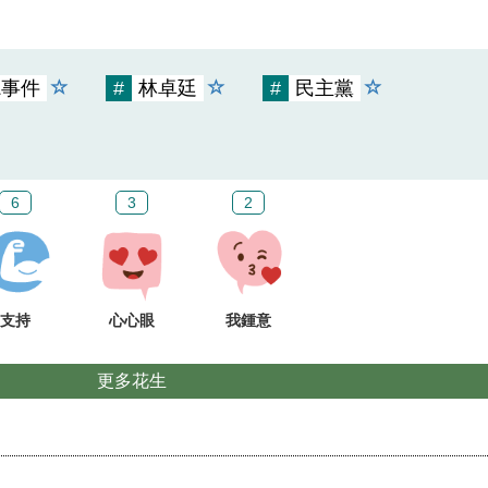
L事件
#
林卓廷
#
民主黨
6
3
2
支持
心心眼
我鍾意
更多花生