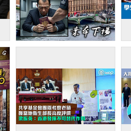
無
【今日網圖】難逃被逐？
【
不
報