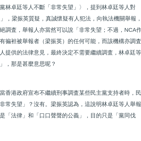
黨林卓廷等人不斷「非常失望」〉，提到林卓廷等人對
望」，梁振英質疑，真誠懷疑有人犯法，向執法機關舉報
絕調査，舉報人亦當然可以說「非常失望；不過，NCA
有徧袒被舉報者（梁振英）的任何可能，而該機構亦調
人提供的法律意見，最終決定不需要繼續調査，林卓廷
」，那是甚麼意思呢？
當香港政府宣布不繼續刑事調査某些民主黨支持者時，
非常失望」？沒有。梁振英認為，這說明林卓廷等人舉
是「法律」和「口口聲聲的公義」，目的只是「黨同伐