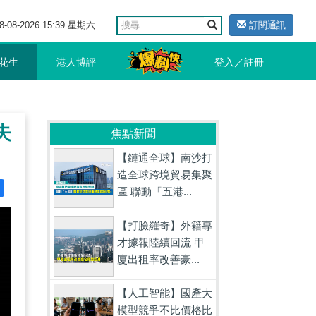
8-08-2026 15:39 星期六
訂閱通訊
花生
港人博評
登入／註冊
失
焦點新聞
【鏈通全球】南沙打
造全球跨境貿易集聚
區 聯動「五港...
【打臉羅奇】外籍專
才據報陸續回流 甲
廈出租率改善豪...
【人工智能】國產大
模型競爭不比價格比