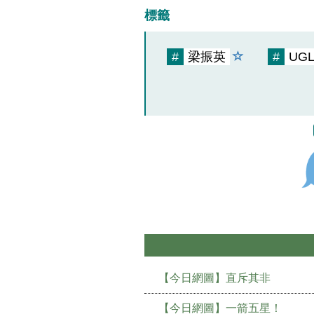
標籤
#
梁振英
#
UG
【今日網圖】直斥其非
【今日網圖】一箭五星！