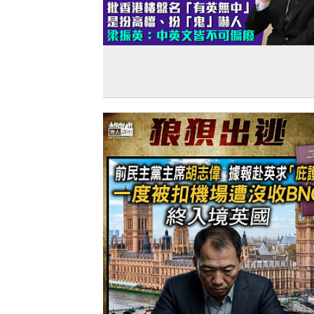
【扮「鬼」嚇人】批香港樓盤名「有英
中」扮高檔 梁振英：中英文皆不可偏廢