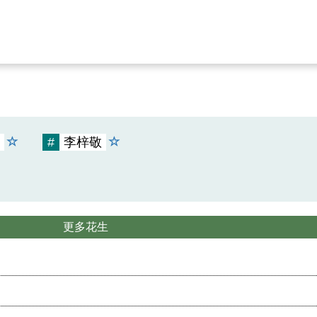
#
李梓敬
更多花生