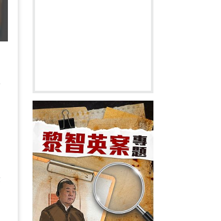
，
數
問
示
支