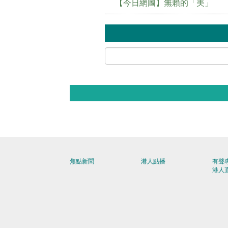
【今日網圖】無賴的「美」
焦點新聞
港人點播
有聲
港人