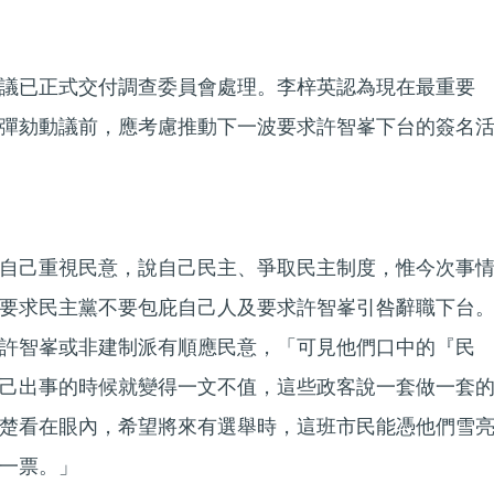
議已正式交付調查委員會處理。李梓英認為現在最重要
彈劾動議前，應考慮推動下一波要求許智峯下台的簽名
自己重視民意，說自己民主、爭取民主制度，惟今次事
要求民主黨不要包庇自己人及要求許智峯引咎辭職下台
許智峯或非建制派有順應民意，「可見他們口中的『民
己出事的時候就變得一文不值，這些政客說一套做一套
楚看在眼內，希望將來有選舉時，這班市民能憑他們雪
一票。」