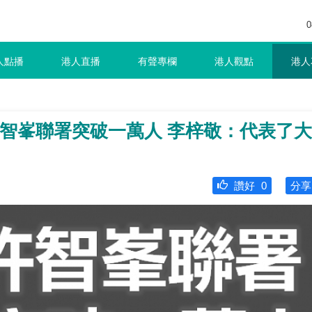
0
人點播
港人直播
有聲專欄
港人觀點
港人
許智峯聯署突破一萬人 李梓敬：代表了大
讚好
0
分享