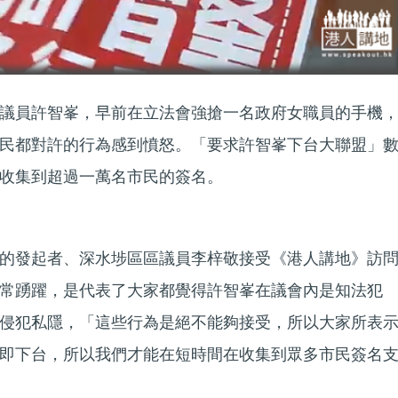
議員許智峯，早前在立法會強搶一名政府女職員的手機
民都對許的行為感到憤怒。「要求許智峯下台大聯盟」
收集到超過一萬名市民的簽名。
的發起者、深水埗區區議員李梓敬接受《港人講地》訪
常踴躍，是代表了大家都覺得許智峯在議會內是知法犯
侵犯私隱，「這些行為是絕不能夠接受，所以大家所表
即下台，所以我們才能在短時間在收集到眾多市民簽名