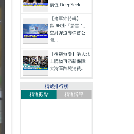
價值 DeepSeek...
【建軍節特輯】
轟-6N掛「驚雷-1」
空射彈道導彈首公
開...
【後顧無憂】港人北
上購物再添新保障
大灣區跨境消費...
精選排行榜
精選觀點
精選博評