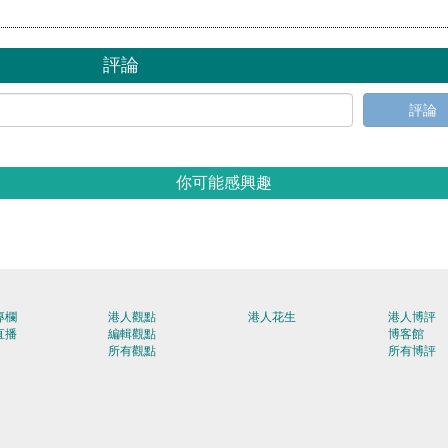
評論
評論
你可能感興趣
專欄
港人觀點
港人花生
港人博評
直播
編輯觀點
博客館
所有觀點
所有博評