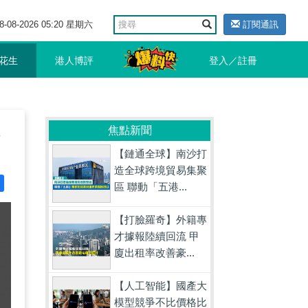
8-08-2026 05:20 星期六
訂閱通訊
花生
港人博評
登入／註冊
焦點新聞
【鏈通全球】南沙打
造全球跨境貿易集聚
區 聯動「五港...
【打臉羅奇】外籍專
才據報陸續回流 甲
廈出租率改善豪...
【人工智能】國產大
模型競爭不比價格比