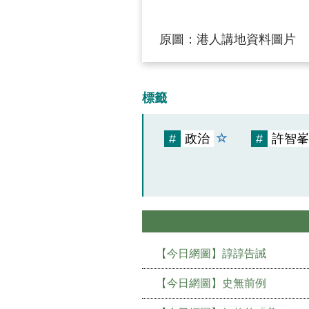
原圖：港人講地資料圖片
標籤
#
政治
#
許智峯
【今日網圖】諄諄告誡
【今日網圖】史無前例