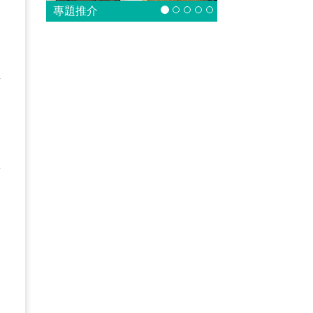
專題推介
活
情
。
的
亮