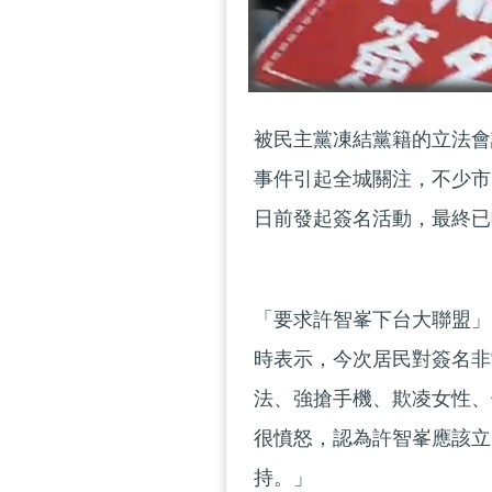
被民主黨凍結黨籍的立法會
事件引起全城關注，不少市
日前發起簽名活動，最終已
「要求許智峯下台大聯盟」
時表示，今次居民對簽名非
法、強搶手機、欺凌女性、
很憤怒，認為許智峯應該立
持。」