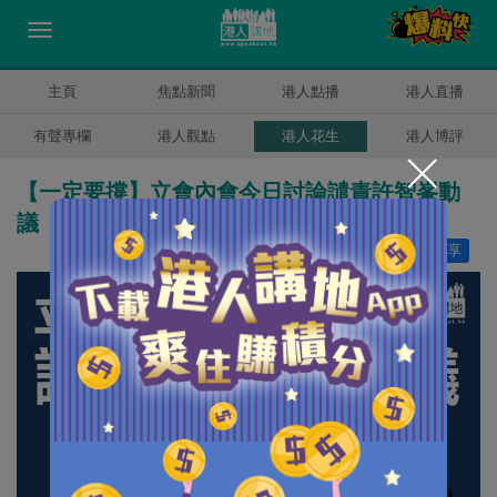
主頁
焦點新聞
港人點播
港人直播
有聲專欄
港人觀點
港人花生
港人博評
【一定要撐】立會內會今日討論譴責許智峯動
議
讚好
1
分享