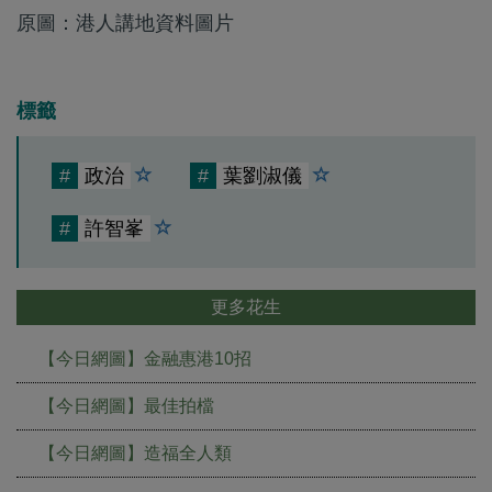
原圖：港人講地資料圖片
標籤
#
政治
#
葉劉淑儀
#
許智峯
更多花生
【今日網圖】金融惠港10招
【今日網圖】最佳拍檔
【今日網圖】造福全人類