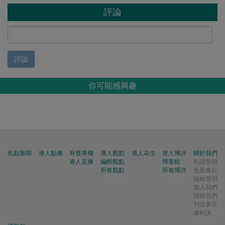
評論
評論
你可能感興趣
焦點新聞
港人點播
有聲專欄
港人觀點
港人花生
港人博評
關於我們
港人直播
編輯觀點
博客館
私隱聲明
所有觀點
所有博評
免責條款
版權聲明
加入我們
聯絡我們
刊登廣告
爆料快