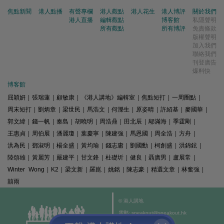
焦點新聞
港人點播
有聲專欄
港人觀點
港人花生
港人博評
關於我們
港人直播
編輯觀點
博客館
私隱聲明
所有觀點
所有博評
免責條款
版權聲明
加入我們
聯絡我們
刊登廣告
爆料快
博客館
屈穎妍
|
張瑞蓮
|
顧敏康
|
《港人講地》編輯室
|
焦點短打
|
一周圈點
|
周末短打
|
劉炳章
|
梁世民
|
馬浩文
|
何濼生
|
原姿晴
|
許紹基
|
麥國華
|
郭文緯
|
錢一帆
|
秦島
|
胡曉明
|
周浩鼎
|
田北辰
|
鄔滿海
|
季霆剛
|
王惠貞
|
周伯展
|
潘麗瓊
|
葉慶寧
|
陳建強
|
馬恩國
|
周全浩
|
方舟
|
洪為民
|
鄧淑明
|
楊全盛
|
黃均瑜
|
錢志庸
|
劉國勳
|
柯創盛
|
洪錦鉉
|
陸頌雄
|
黃麗芳
|
嚴建平
|
甘文鋒
|
杜礎圻
|
健良
|
聶廣男
|
盧展常
|
Winter Wong
|
K2
|
梁文新
|
羅崑
|
姚銘
|
陳志豪
|
精選文章
|
林奮強
|
囍雨
© 港人講地
電郵: speakout@speakout.hk