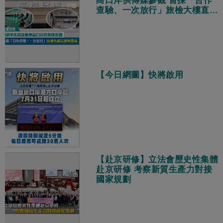
崗口岸供傳媒參觀 首採「合作
查驗、一次放行」旅檢大樓直連
地鐵站
【今日網圖】快將啟用
【赴京研修】立法會歷史性集體
赴京研修 考察新質生產力對接
國家規劃