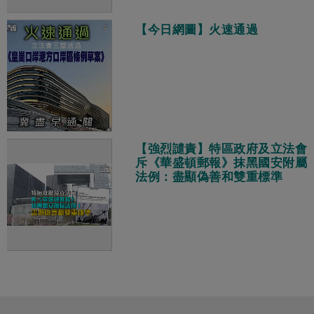
【今日網圖】火速通過
【強烈譴責】特區政府及立法會
斥《華盛頓郵報》抹黑國安附屬
法例：盡顯偽善和雙重標準