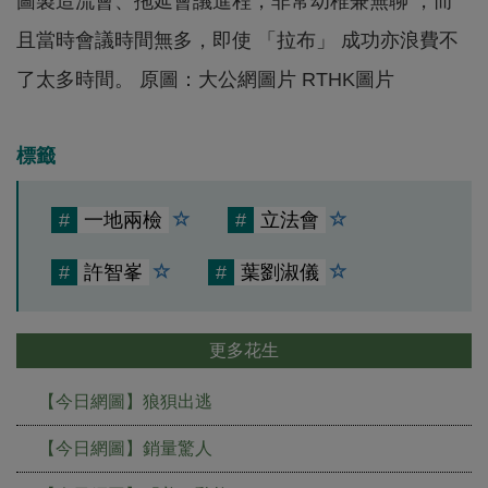
圖製造流會、拖延會議進程，非常幼稚兼無聊 ，而
且當時會議時間無多，即使 「拉布」 成功亦浪費不
了太多時間。 原圖：大公網圖片 RTHK圖片
標籤
#
一地兩檢
#
立法會
#
許智峯
#
葉劉淑儀
更多花生
【今日網圖】狼狽出逃
【今日網圖】銷量驚人