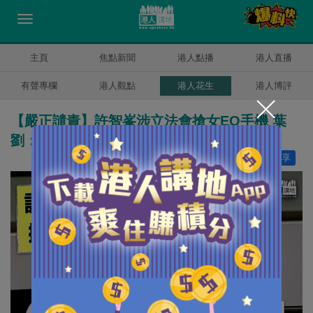
主頁
焦點新聞
港人點播
港人直播
有聲專欄
港人觀點
港人花生
港人博評
【嚴正譴責】許智峯涉立法會搶女EO手機 葉
劉：企圖製造流會、非常幼稚兼無聊
讚好
0
分享