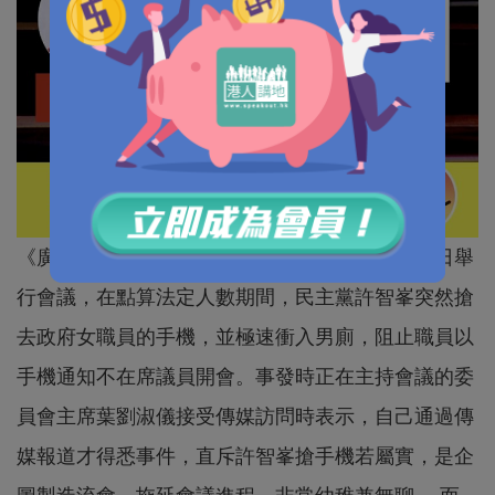
《廣深港高鐵（一地兩檢）條例草案》委員會昨日舉
行會議，在點算法定人數期間，民主黨許智峯突然搶
去政府女職員的手機，並極速衝入男廁，阻止職員以
手機通知不在席議員開會。事發時正在主持會議的委
員會主席葉劉淑儀接受傳媒訪問時表示，自己通過傳
媒報道才得悉事件，直斥許智峯搶手機若屬實，是企