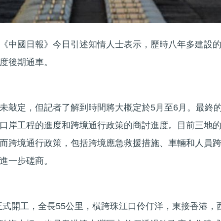
《中國日報》今日引述知情人士表示，歷時八年多建設
度後期通車。
未敲定，但記者了解到時間將大概定於5月至6月。最終
口岸工程的進度和跨境通行政策的商討進度。目前三地
而跨境通行政策，包括跨境應急救援措施、車輛和人員
進一步磋商。
月正式開工，全長55公里，橫跨珠江口伶仃洋，東接香港，