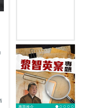
的
的
的
跨
西
專題推介