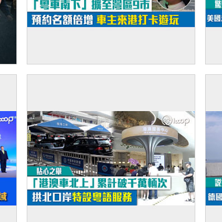
【便捷通關】「粵車南下」擴至灣區9市 預
【
約名額倍增 車主來港打卡遊玩
海