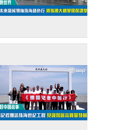
短片】【驚艷世界】美國未來氣候領袖珠
綠色行 港珠澳大橋變環保課堂