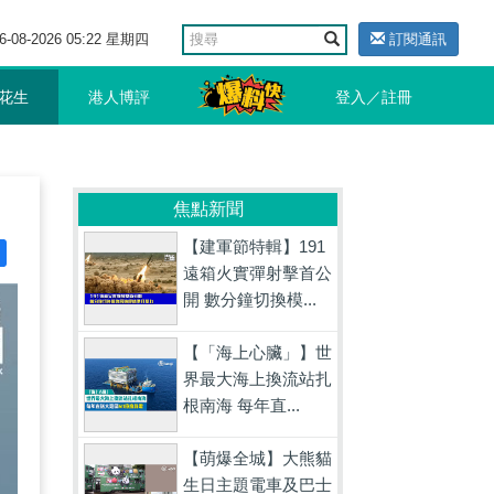
6-08-2026 05:22 星期四
訂閱通訊
花生
港人博評
登入／註冊
焦點新聞
【建軍節特輯】191
遠箱火實彈射擊首公
開 數分鐘切換模...
【「海上心臟」】世
界最大海上換流站扎
根南海 每年直...
【萌爆全城】大熊貓
生日主題電車及巴士