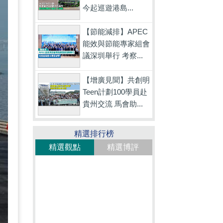
今起巡遊港島...
【節能減排】APEC
能效與節能專家組會
議深圳舉行 考察...
【增廣見聞】共創明
Teen計劃100學員赴
貴州交流 馬會助...
精選排行榜
精選觀點
精選博評