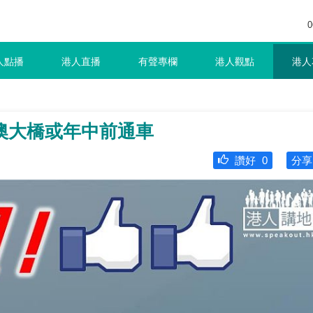
0
人點播
港人直播
有聲專欄
港人觀點
港人
澳大橋或年中前通車
讚好
0
分享