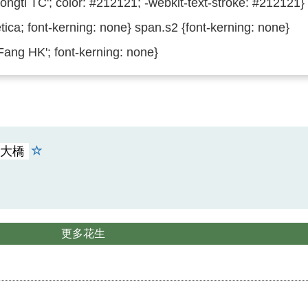
Songti TC'; color: #212121; -webkit-text-stroke: #212121}
tica; font-kerning: none} span.s2 {font-kerning: none}
Fang HK'; font-kerning: none}
大橋
更多花生