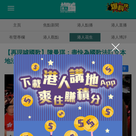
主頁
焦點新聞
港人點播
港人直播
有聲專欄
港人觀點
港人花生
港人博評
【再現噓國歌】陳曼琪：盡快為國歌法訂立本
地法律是唯一方法 以收阻嚇作用
讚好
0
分享