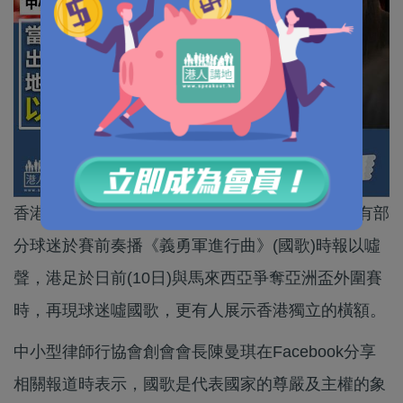
香港足球代表隊上周四(5日)出戰國際友誼賽時，有部
分球迷於賽前奏播《義勇軍進行曲》(國歌)時報以噓
聲，港足於日前(10日)與馬來西亞爭奪亞洲盃外圍賽
時，再現球迷噓國歌，更有人展示香港獨立的橫額。
中小型律師行協會創會會長陳曼琪在Facebook分享
相關報道時表示，國歌是代表國家的尊嚴及主權的象