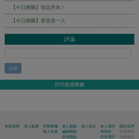
【今日網圖】強盜所為！
【今日網圖】香港第一人
評論
評論
你可能感興趣
焦點新聞
港人點播
有聲專欄
港人觀點
港人花生
港人博評
關於我們
港人直播
編輯觀點
博客館
私隱聲明
所有觀點
所有博評
免責條款