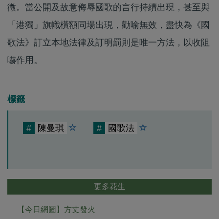
徵。當公開及故意侮辱國歌的言行持續出現，甚至與
「港獨」旗幟橫額同場出現，勸喻無效，盡快為《國
歌法》訂立本地法律及訂明罰則是唯一方法，以收阻
嚇作用。
標籤
#
陳曼琪
#
國歌法
更多花生
【今日網圖】方丈發火