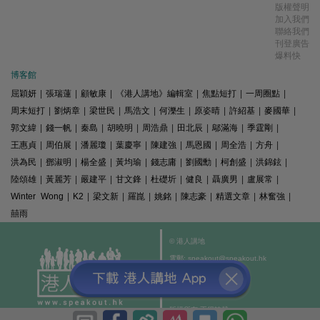
版權聲明
加入我們
聯絡我們
刊登廣告
爆料快
博客館
屈穎妍
|
張瑞蓮
|
顧敏康
|
《港人講地》編輯室
|
焦點短打
|
一周圈點
|
周末短打
|
劉炳章
|
梁世民
|
馬浩文
|
何濼生
|
原姿晴
|
許紹基
|
麥國華
|
郭文緯
|
錢一帆
|
秦島
|
胡曉明
|
周浩鼎
|
田北辰
|
鄔滿海
|
季霆剛
|
王惠貞
|
周伯展
|
潘麗瓊
|
葉慶寧
|
陳建強
|
馬恩國
|
周全浩
|
方舟
|
洪為民
|
鄧淑明
|
楊全盛
|
黃均瑜
|
錢志庸
|
劉國勳
|
柯創盛
|
洪錦鉉
|
陸頌雄
|
黃麗芳
|
嚴建平
|
甘文鋒
|
杜礎圻
|
健良
|
聶廣男
|
盧展常
|
Winter Wong
|
K2
|
梁文新
|
羅崑
|
姚銘
|
陳志豪
|
精選文章
|
林奮強
|
囍雨
© 港人講地
電郵: speakout@speakout.hk
傳真: 85228041301
All rights reserved.
版權所有 不得轉載