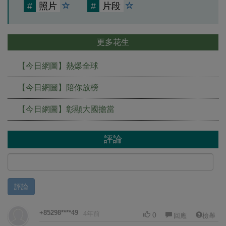
#
照片
#
片段
更多花生
【今日網圖】熱爆全球
【今日網圖】陪你放榜
【今日網圖】彰顯大國擔當
評論
評論
+85298****49
4年前
0
回應
檢舉