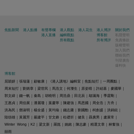
焦點新聞
港人點播
有聲專欄
港人觀點
港人花生
港人博評
關於我們
港人直播
編輯觀點
博客館
私隱聲明
所有觀點
所有博評
免責條款
版權聲明
加入我們
聯絡我們
刊登廣告
爆料快
博客館
屈穎妍
|
張瑞蓮
|
顧敏康
|
《港人講地》編輯室
|
焦點短打
|
一周圈點
|
周末短打
|
劉炳章
|
梁世民
|
馬浩文
|
何濼生
|
原姿晴
|
許紹基
|
麥國華
|
郭文緯
|
錢一帆
|
秦島
|
胡曉明
|
周浩鼎
|
田北辰
|
鄔滿海
|
季霆剛
|
王惠貞
|
周伯展
|
潘麗瓊
|
葉慶寧
|
陳建強
|
馬恩國
|
周全浩
|
方舟
|
洪為民
|
鄧淑明
|
楊全盛
|
黃均瑜
|
錢志庸
|
劉國勳
|
柯創盛
|
洪錦鉉
|
陸頌雄
|
黃麗芳
|
嚴建平
|
甘文鋒
|
杜礎圻
|
健良
|
聶廣男
|
盧展常
|
Winter Wong
|
K2
|
梁文新
|
羅崑
|
姚銘
|
陳志豪
|
精選文章
|
林奮強
|
囍雨