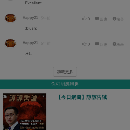
Excellent
Happy21
5年前
0
回應
檢舉
:blush:
Happy21
5年前
0
回應
檢舉
:+1:
加載更多
你可能感興趣
【今日網圖】諄諄告誡