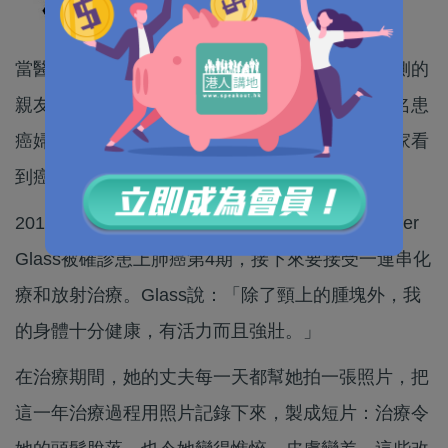
當醫生宣佈患上癌症的一刻，除了病人和陪伴在側的
親友外，其他人未必能體會治療的痛苦。美國一名患
癌婦人就透過每天一張照片記錄治療過程，讓大家看
到癌症治療如何改變自己的容貌。
2013年1月，剛新婚數月的50歲的美國婦人Jennifer
Glass被確診患上肺癌第4期，接下來要接受一連串化
療和放射治療。Glass說：「除了頸上的腫塊外，我
的身體十分健康，有活力而且強壯。」
在治療期間，她的丈夫每一天都幫她拍一張照片，把
這一年治療過程用照片記錄下來，製成短片：治療令