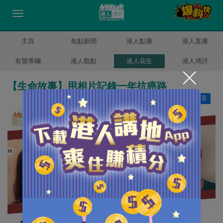
主頁
焦點新聞
港人點播
港人直播
有聲專欄
港人觀點
港人花生
港人博評
【生命故事】用相片記錄一年抗癌路
讚好
5
分享