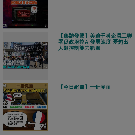
【集體發聲】美逾千科企員工聯
署促政府控AI發展速度 憂超出
人類控制能力範圍
【今日網圖】一針見血