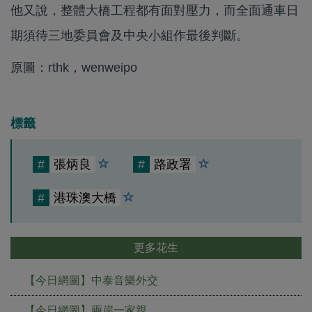
他又說，整體大橋工程都有面對壓力，而全面通車日
期須待三地委員會及中央小組作最後判斷。
原圖：rthk，wenweipo
標籤
#
張炳良
#
路政署
#
港珠澳大橋
更多花生
【今日網圖】中泰音樂外交
【今日網圖】兩岸一家親