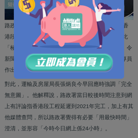
路政署11月25日晚上約11時發稿公布港珠澳大橋香
港段工程將延遲一年至2017年完工。結果記協對此
「極度不滿」，指港府深夜發公告做法有欠妥當，令
新聞媒體沒有足夠時間處理有關消息，擬向申訴專員
作出投訴。
對此，運輸及房屋局長張炳良今早回應時強調「完全
無意圖」。他解釋說，路政署當日較後時間注意到網
上有評論指香港段工程延遲到2021年完工，加上有其
他媒體查問，所以路政署覺得有必要「用最快時間」
澄清，並形容「今時今日網上係24小時」。