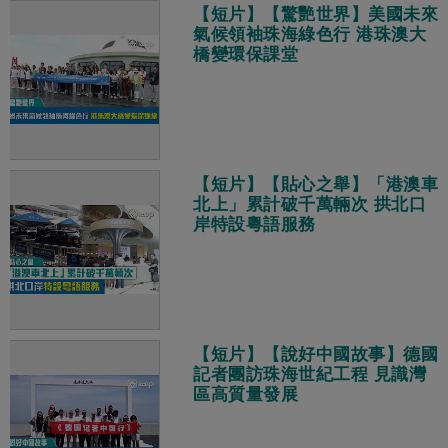
【短片】【驚艷世界】美國未來
氣候領袖珠海綠色行 港珠澳大
橋變環保課堂
【短片】【貼心之舉】「港澳車
北上」累計破千萬輛次 拱北口
岸特設粵語服務
【短片】【說好中國故事】德國
記者團訪珠海世紀工程 見識灣
區高質量發展