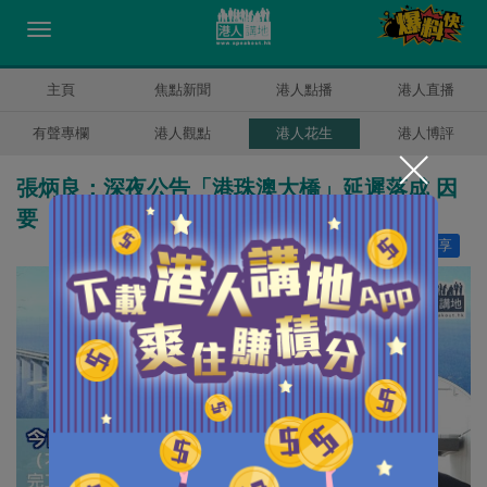
主頁
焦點新聞
港人點播
港人直播
有聲專欄
港人觀點
港人花生
港人博評
張炳良：深夜公告「港珠澳大橋」延遲落成 因
要「用最快時間」澄清
讚好
0
分享