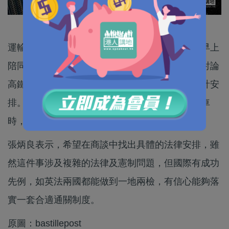
運輸及房屋局長張炳良傍晚啟程前往北京，明日早上
陪同律政司長袁國強，與港澳辦官員會面，繼續討論
高鐵一地兩檢，以及西九龍站及內地口岸區的設計安
排。他說，討論進展良好，又強調一直以高鐵通車
時，要實行一地兩檢為目標。
張炳良表示，希望在商談中找出具體的法律安排，雖
然這件事涉及複雜的法律及憲制問題，但國際有成功
先例，如英法兩國都能做到一地兩檢，有信心能夠落
實一套合適通關制度。
原圖：bastillepost