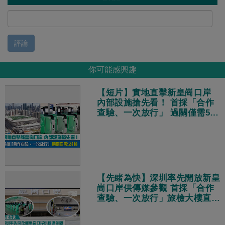
評論
你可能感興趣
【短片】實地直擊新皇崗口岸
內部設施搶先看！ 首採「合作
查驗、一次放行」 過關僅需5分
鐘
【先睹為快】深圳率先開放新皇
崗口岸供傳媒參觀 首採「合作
查驗、一次放行」旅檢大樓直連
地鐵站