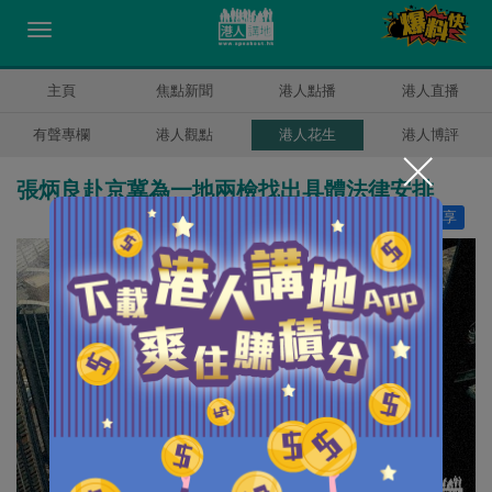
主頁
焦點新聞
港人點播
港人直播
有聲專欄
港人觀點
港人花生
港人博評
張炳良赴京冀為一地兩檢找出具體法律安排
讚好
0
分享