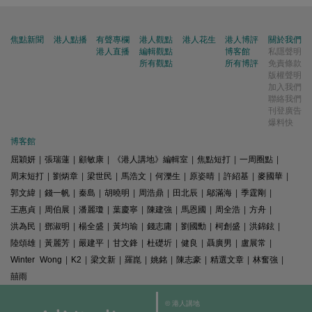
焦點新聞
港人點播
有聲專欄
港人觀點
港人花生
港人博評
關於我們
港人直播
編輯觀點
博客館
私隱聲明
所有觀點
所有博評
免責條款
版權聲明
加入我們
聯絡我們
刊登廣告
爆料快
博客館
屈穎妍
|
張瑞蓮
|
顧敏康
|
《港人講地》編輯室
|
焦點短打
|
一周圈點
|
周末短打
|
劉炳章
|
梁世民
|
馬浩文
|
何濼生
|
原姿晴
|
許紹基
|
麥國華
|
郭文緯
|
錢一帆
|
秦島
|
胡曉明
|
周浩鼎
|
田北辰
|
鄔滿海
|
季霆剛
|
王惠貞
|
周伯展
|
潘麗瓊
|
葉慶寧
|
陳建強
|
馬恩國
|
周全浩
|
方舟
|
洪為民
|
鄧淑明
|
楊全盛
|
黃均瑜
|
錢志庸
|
劉國勳
|
柯創盛
|
洪錦鉉
|
陸頌雄
|
黃麗芳
|
嚴建平
|
甘文鋒
|
杜礎圻
|
健良
|
聶廣男
|
盧展常
|
Winter Wong
|
K2
|
梁文新
|
羅崑
|
姚銘
|
陳志豪
|
精選文章
|
林奮強
|
囍雨
© 港人講地